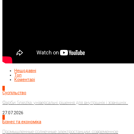
Нещодавні
Топ
Коментарі
1
Суспільство
Фарби Sniezka: універсальні рішення для внутрішніх і зовнішніх...
27.07.2026
2
Бізнес та економіка
Промышленные солнечные электростанции: современное