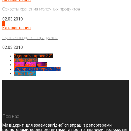
Секреты хранения молочных продуктов
02.03.2010
4
Каталог новин
Пусть молодежь порадуется
02.03.2010
Здоров'я і краса
321
Кулінарія
94
Новинки моди
63
Подорожі та туризм
125
Спорт
1224
Про нас
Ми відкриті для взаємовигідної співпраці з репортерами,
редакторами, кореспондентами та просто цікавими людьми, які