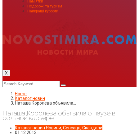
Пам’ятки
Подорожі та туризм
Найкращі курорти
X
Home
Каталог новин
Наташа Королева объявила…
Наташа Королева объявила о паузе в
сольной карьере
Каталог новин
Новини, Сенсації, Скандали
01.12.2013