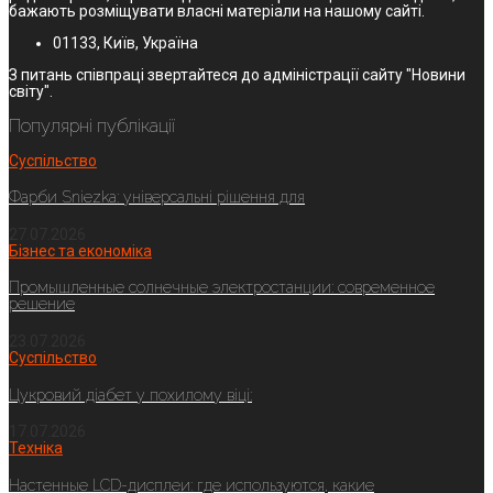
бажають розміщувати власні матеріали на нашому сайті.
01133, Київ, Україна
З питань співпраці звертайтеся до адміністрації сайту "Новини
світу".
Популярні публікації
Суспільство
Фарби Sniezka: універсальні рішення для
27.07.2026
Бізнес та економіка
Промышленные солнечные электростанции: современное
решение
23.07.2026
Суспільство
Цукровий діабет у похилому віці:
17.07.2026
Техніка
Настенные LCD-дисплеи: где используются, какие