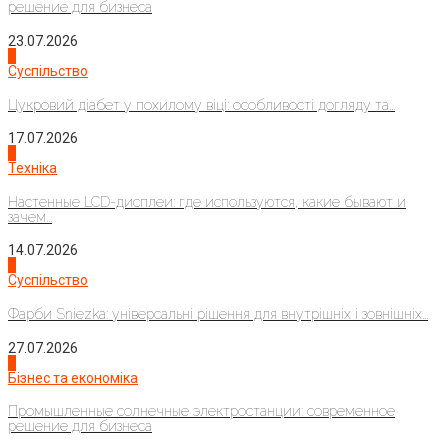
решение для бизнеса
23.07.2026
3
Суспільство
Цукровий діабет у похилому віці: особливості догляду та...
17.07.2026
4
Техніка
Настенные LCD-дисплеи: где используются, какие бывают и
зачем...
14.07.2026
1
Суспільство
Фарби Sniezka: універсальні рішення для внутрішніх і зовнішніх...
27.07.2026
2
Бізнес та економіка
Промышленные солнечные электростанции: современное
решение для бизнеса