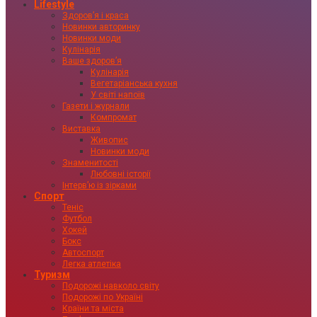
Lifestyle
Здоровʼя і краса
Новинки авторинку
Новинки моди
Кулінарія
Ваше здоровʼя
Кулінарія
Вегетаріанська кухня
У світі напоїв
Газети і журнали
Компромат
Виставка
Живопис
Новинки моди
Знаменитості
Любовні історії
Інтервʼю із зірками
Спорт
Теніс
Футбол
Хокей
Бокс
Автоспорт
Легка атлетіка
Туризм
Подорожі навколо світу
Подорожі по Україні
Країни та міста