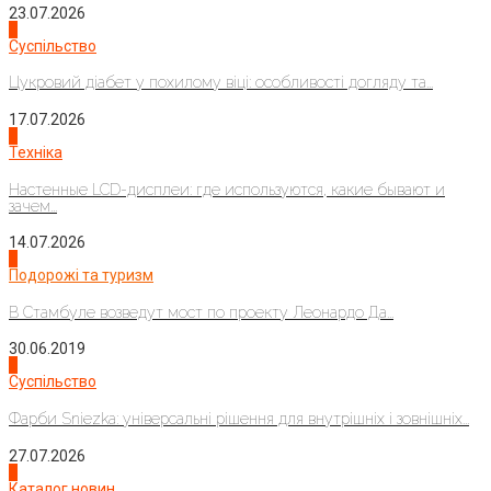
23.07.2026
3
Суспільство
Цукровий діабет у похилому віці: особливості догляду та...
17.07.2026
4
Техніка
Настенные LCD-дисплеи: где используются, какие бывают и
зачем...
14.07.2026
1
Подорожі та туризм
В Стамбуле возведут мост по проекту Леонардо Да...
30.06.2019
2
Суспільство
Фарби Sniezka: універсальні рішення для внутрішніх і зовнішніх...
27.07.2026
3
Каталог новин