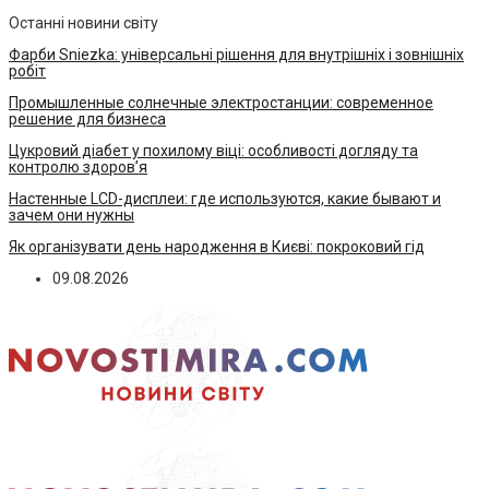
Останні новини світу
Фарби Sniezka: універсальні рішення для внутрішніх і зовнішніх
робіт
Промышленные солнечные электростанции: современное
решение для бизнеса
Цукровий діабет у похилому віці: особливості догляду та
контролю здоров’я
Настенные LCD-дисплеи: где используются, какие бывают и
зачем они нужны
Як організувати день народження в Києві: покроковий гід
09.08.2026