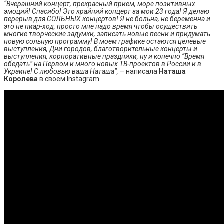
“Вчерашний концерт, прекрасный прием, море позитивных
эмоций! Спасибо! Это крайний концерт за мои 23 года! Я делаю
перерыв для СОЛЬНЫХ концертов! Я не больна, не беременна и
это не пиар-ход, просто мне надо время чтобы осуществить
многие творческие задумки, записать новые песни и придумать
новую сольную программу! В моем графике остаются целевые
выступления, Дни городов, благотворительные концерты и
выступления, корпоративные праздники, ну и конечно “Время
обедать” на Первом и много новых ТВ-проектов в России и в
Украине! С любовью ваша Наташа”,
– написала
Наташа
Королева
в своем Instagram.