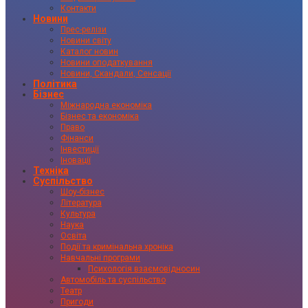
Контакти
Новини
Прес-релізи
Новини світу
Каталог новин
Новини оподаткування
Новини, Скандали, Сенсації
Політика
Бізнес
Міжнародна економіка
Бізнес та економіка
Право
Фінанси
Інвестиції
Іновації
Техніка
Суспільство
Шоу-бізнес
Література
Культура
Наука
Освіта
Події та кримінальна хроніка
Навчальні програми
Психологія взаємовідносин
Автомобіль та суспільство
Театр
Пригоди