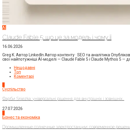
AI
Claude Fable 5: що це за модель і чому її
16.06.2026
Greg K. Автор LinkedIn Автор контенту · SEO та аналітика Опублі
свої найпотужніші AI-моделі — Claude Fable 5 і Claude Mythos 5 — 
Нещодавні
Топ
Коментарі
1
Суспільство
Фарби Sniezka: універсальні рішення для внутрішніх і зовнішніх...
27.07.2026
2
Бізнес та економіка
Промышленные солнечные электростанции: современное решени