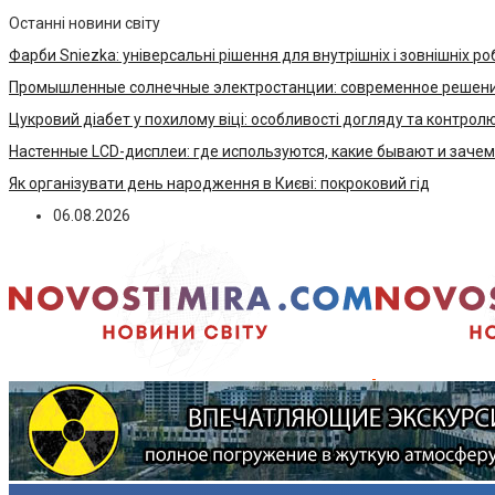
Останні новини світу
Фарби Sniezka: універсальні рішення для внутрішніх і зовнішніх ро
Промышленные солнечные электростанции: современное решени
Цукровий діабет у похилому віці: особливості догляду та контрол
Настенные LCD-дисплеи: где используются, какие бывают и заче
Як організувати день народження в Києві: покроковий гід
06.08.2026