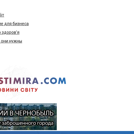
біт
е для бизнеса
ю здоров’я
м они нужны