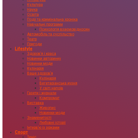
Культура
Наука
Освіта
Події та кримінальна хроніка
Навчальні програми
Психологія взаємовідносин
Автомобіль та суспільство
Театр
Пригоди
Lifestyle
Здоровʼя і краса
Новинки авторинку
Новинки моди
Кулінарія
Ваше здоровʼя
Кулінарія
Вегетаріанська кухня
У світі напоїв
Газети і журнали
Компромат
Виставка
Живопис
Новинки моди
Знаменитості
Любовні історії
Інтервʼю із зірками
Спорт
Теніс