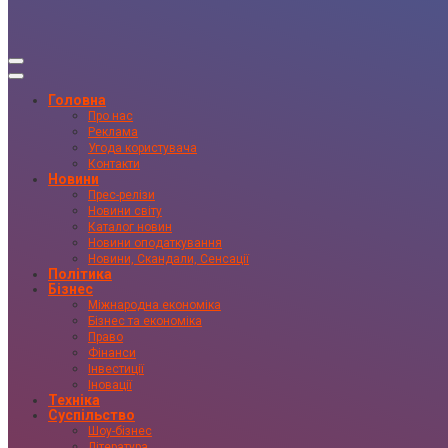
Головна
Про нас
Реклама
Угода користувача
Контакти
Новини
Прес-релізи
Новини світу
Каталог новин
Новини оподаткування
Новини, Скандали, Сенсації
Політика
Бізнес
Міжнародна економіка
Бізнес та економіка
Право
Фінанси
Інвестиції
Іновації
Техніка
Суспільство
Шоу-бізнес
Література