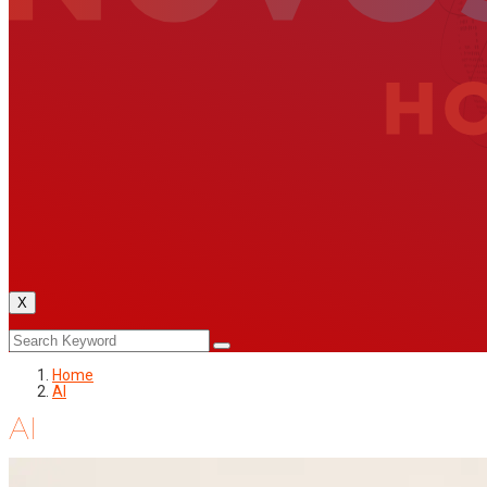
X
Home
AI
AI