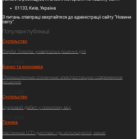
01133, Київ, Україна
З питань співпраці звертайтеся до адміністрації сайту "Новини
світу".
Популярні публікації
Суспільство
Фарби Sniezka: універсальні рішення для
27.07.2026
Бізнес та економіка
Промышленные солнечные электростанции: современное
решение
23.07.2026
Суспільство
Цукровий діабет у похилому віці:
17.07.2026
Техніка
Настенные LCD-дисплеи: где используются, какие