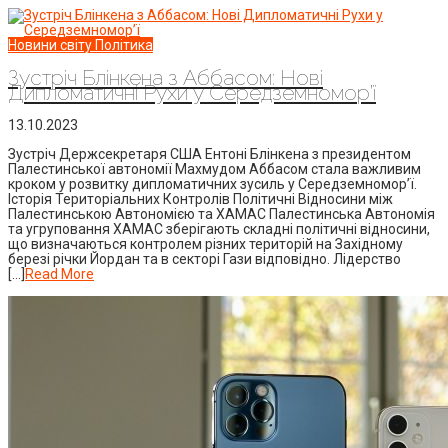
Новини світу
Політика
Зустріч Блінкена з Аббасом: Нові
Дипломатичні Рухи у Середземномор’ї
13.10.2023
Зустріч Держсекретаря США Ентоні Блінкена з президентом
Палестинської автономії Махмудом Аббасом стала важливим
кроком у розвитку дипломатичних зусиль у Середземномор’ї.
Історія Територіальних Контролів Політичні Відносини між
Палестинською Автономією та ХАМАС Палестинська Автономія
та угруповання ХАМАС зберігають складні політичні відносини,
що визначаються контролем різних територій на Західному
березі річки Йордан та в секторі Гази відповідно. Лідерство
[…]
Read More