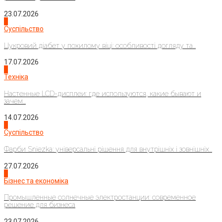
23.07.2026
3
Суспільство
Цукровий діабет у похилому віці: особливості догляду та...
17.07.2026
4
Техніка
Настенные LCD-дисплеи: где используются, какие бывают и
зачем...
14.07.2026
1
Суспільство
Фарби Sniezka: універсальні рішення для внутрішніх і зовнішніх...
27.07.2026
2
Бізнес та економіка
Промышленные солнечные электростанции: современное
решение для бизнеса
23.07.2026