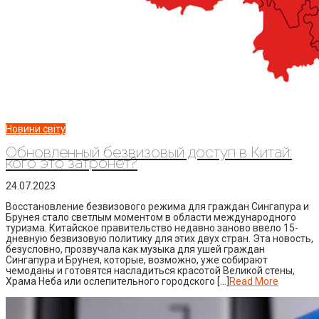
Новини світу
Обновленный безвизовый доступ в Китай:
кого это затронет?
24.07.2023
Восстановление безвизового режима для граждан Сингапура и
Брунея стало светлым моментом в области международного
туризма. Китайское правительство недавно заново ввело 15-
дневную безвизовую политику для этих двух стран. Эта новость,
безусловно, прозвучала как музыка для ушей граждан
Сингапура и Брунея, которые, возможно, уже собирают
чемоданы и готовятся насладиться красотой Великой стены,
Храма Неба или ослепительного городского […]
Read More