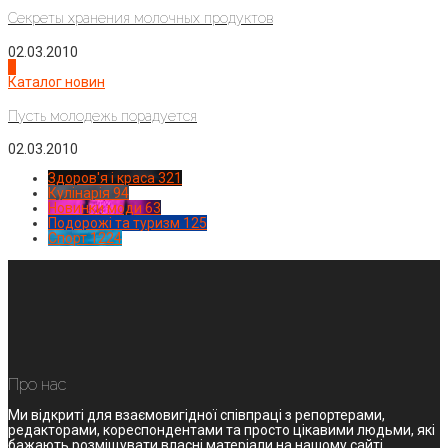
Секреты хранения молочных продуктов
02.03.2010
4
Каталог новин
Пусть молодежь порадуется
02.03.2010
Здоров'я і краса
321
Кулінарія
94
Новинки моди
63
Подорожі та туризм
125
Спорт
1224
Про нас
Ми відкриті для взаємовигідної співпраці з репортерами,
редакторами, кореспондентами та просто цікавими людьми, які
бажають розміщувати власні матеріали на нашому сайті.