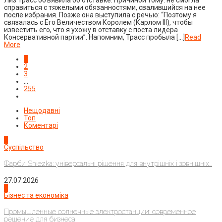
справиться с тяжелыми обязанностями, свалившийся на нее
после избрания. Позже она выступила с речью: “Поэтому я
связалась с Его Величеством Королем (Карлом III), чтобы
известить его, что я ухожу в отставку с поста лидера
Консервативной партии”. Напомним, Трасс пробыла […]
Read
More
1
2
3
…
255
Нещодавні
Топ
Коментарі
1
Суспільство
Фарби Sniezka: універсальні рішення для внутрішніх і зовнішніх...
27.07.2026
2
Бізнес та економіка
Промышленные солнечные электростанции: современное
решение для бизнеса