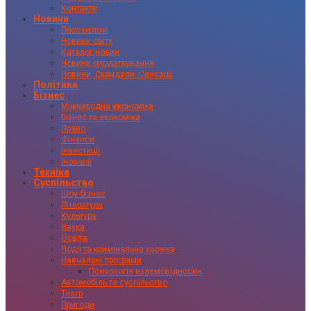
Контакти
Новини
Прес-релізи
Новини світу
Каталог новин
Новини оподаткування
Новини, Скандали, Сенсації
Політика
Бізнес
Міжнародна економіка
Бізнес та економіка
Право
Фінанси
Інвестиції
Іновації
Техніка
Суспільство
Шоу-бізнес
Література
Культура
Наука
Освіта
Події та кримінальна хроніка
Навчальні програми
Психологія взаємовідносин
Автомобіль та суспільство
Театр
Пригоди