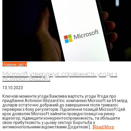
Новини світу
Microsoft утверджує справжність угоди з
Activision Blizzard
13.10.2023
Ключові моменти угоди Важлива вартість угоди Угода про
придбання Activision Blizzard Inc. компанією Microsoft за 69 млрд
доларів остаточно добраний до завершення після тривалої
перевірки з боку регуляторів. Підсилення позицій Microsoft Цей
крок дозволяє Microsoft зайняти провідні позиції на ринку
відеоігор, підвищити конкурентоспроможність, та збільшити
свою прибутковість у цьому секторі. Боротьба з
антимонопольними відомствами Додаткові […]
Read More