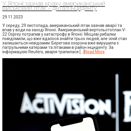
У Японії зазнав краху американський
військовий літак – деталі інциденту
29.11.2023
У середу, 29 листопада, американський літак зазнав аварії та
впав у води на заході Японії. Американський вертольотоплан V-
22 Osprey потрапив у катастрофу в Японії. Місцеві рибалки
повідомили, що вже вдалося знайти трьох людей, але їхній стан
залишається невідомим. Берегова охорона вже вирушила з
патрульними катерами та літаками в район інциденту. За
інформацією Reuters, аварія трапилася […]
Read More