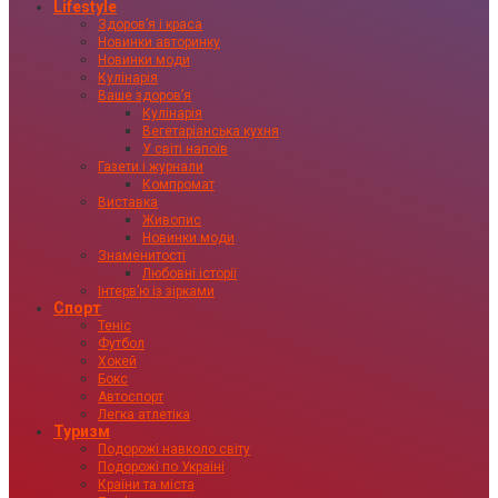
Lifestyle
Здоровʼя і краса
Новинки авторинку
Новинки моди
Кулінарія
Ваше здоровʼя
Кулінарія
Вегетаріанська кухня
У світі напоїв
Газети і журнали
Компромат
Виставка
Живопис
Новинки моди
Знаменитості
Любовні історії
Інтервʼю із зірками
Спорт
Теніс
Футбол
Хокей
Бокс
Автоспорт
Легка атлетіка
Туризм
Подорожі навколо світу
Подорожі по Україні
Країни та міста