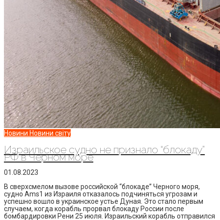
Новини
Новини світу
Израильское судно не признало “блокаду”
РФ в Черном море
01.08.2023
В сверхсмелом вызове российской “блокаде” Черного моря,
судно Ams1 из Израиля отказалось подчиняться угрозам и
успешно вошло в украинское устье Дуная. Это стало первым
случаем, когда корабль прорвал блокаду России после
бомбардировки Рени 25 июля. Израильский корабль отправился