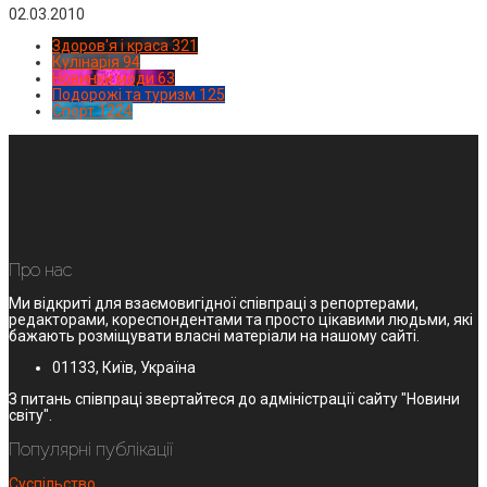
02.03.2010
Здоров'я і краса
321
Кулінарія
94
Новинки моди
63
Подорожі та туризм
125
Спорт
1224
Про нас
Ми відкриті для взаємовигідної співпраці з репортерами,
редакторами, кореспондентами та просто цікавими людьми, які
бажають розміщувати власні матеріали на нашому сайті.
01133, Київ, Україна
З питань співпраці звертайтеся до адміністрації сайту "Новини
світу".
Популярні публікації
Суспільство