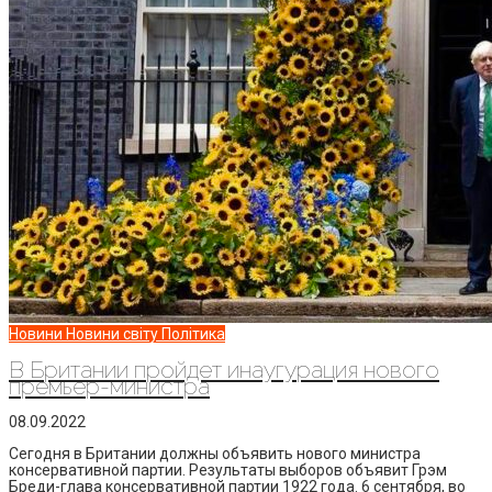
Новини
Новини світу
Політика
В Британии пройдет инаугурация нового
премьер-министра
08.09.2022
Сегодня в Британии должны объявить нового министра
консервативной партии. Результаты выборов объявит Грэм
Бреди-глава консервативной партии 1922 года. 6 сентября, во