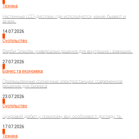
4
Техніка
Настенные LCD-дисплеи: где используются, какие бывают и
зачем...
14.07.2026
1
Суспільство
Фарби Sniezka: універсальні рішення для внутрішніх і зовнішніх...
27.07.2026
2
Бізнес та економіка
Промышленные солнечные электростанции: современное
решение для бизнеса
23.07.2026
3
Суспільство
Цукровий діабет у похилому віці: особливості догляду та...
17.07.2026
4
Техніка