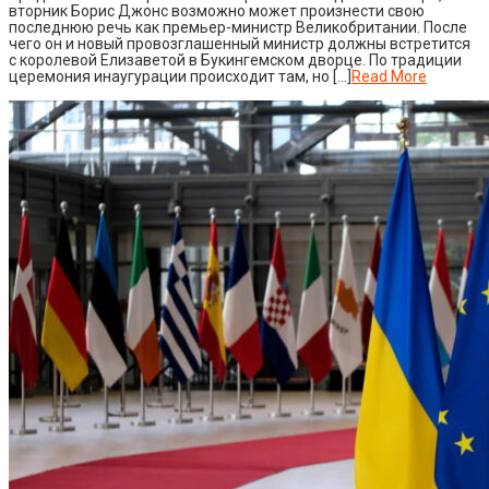
вторник Борис Джонс возможно может произнести свою
последнюю речь как премьер-министр Великобритании. После
чего он и новый провозглашенный министр должны встретится
с королевой Елизаветой в Букингемском дворце. По традиции
церемония инаугурации происходит там, но […]
Read More