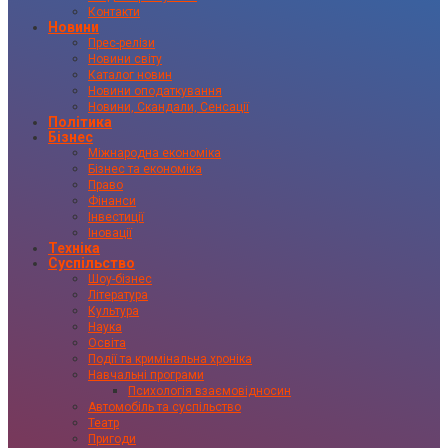
Контакти
Новини
Прес-релізи
Новини світу
Каталог новин
Новини оподаткування
Новини, Скандали, Сенсації
Політика
Бізнес
Міжнародна економіка
Бізнес та економіка
Право
Фінанси
Інвестиції
Іновації
Техніка
Суспільство
Шоу-бізнес
Література
Культура
Наука
Освіта
Події та кримінальна хроніка
Навчальні програми
Психологія взаємовідносин
Автомобіль та суспільство
Театр
Пригоди