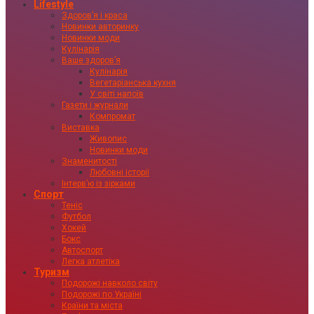
Lifestyle
Здоровʼя і краса
Новинки авторинку
Новинки моди
Кулінарія
Ваше здоровʼя
Кулінарія
Вегетаріанська кухня
У світі напоїв
Газети і журнали
Компромат
Виставка
Живопис
Новинки моди
Знаменитості
Любовні історії
Інтервʼю із зірками
Спорт
Теніс
Футбол
Хокей
Бокс
Автоспорт
Легка атлетіка
Туризм
Подорожі навколо світу
Подорожі по Україні
Країни та міста