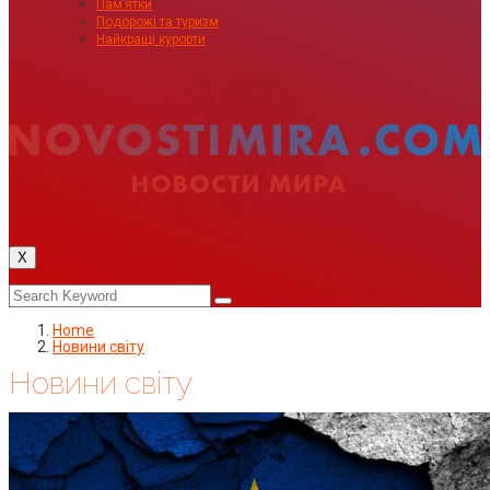
Пам’ятки
Подорожі та туризм
Найкращі курорти
X
Home
Новини світу
Новини світу