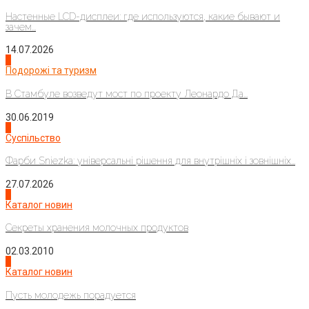
Настенные LCD-дисплеи: где используются, какие бывают и
зачем...
14.07.2026
1
Подорожі та туризм
В Стамбуле возведут мост по проекту Леонардо Да...
30.06.2019
2
Суспільство
Фарби Sniezka: універсальні рішення для внутрішніх і зовнішніх...
27.07.2026
3
Каталог новин
Секреты хранения молочных продуктов
02.03.2010
4
Каталог новин
Пусть молодежь порадуется