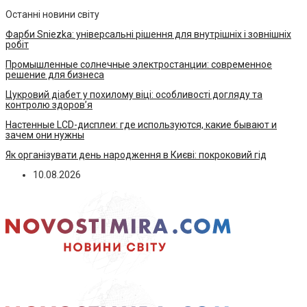
Останні новини світу
Фарби Sniezka: універсальні рішення для внутрішніх і зовнішніх
робіт
Промышленные солнечные электростанции: современное
решение для бизнеса
Цукровий діабет у похилому віці: особливості догляду та
контролю здоров’я
Настенные LCD-дисплеи: где используются, какие бывают и
зачем они нужны
Як організувати день народження в Києві: покроковий гід
10.08.2026