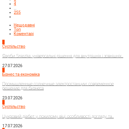
4
…
255
Нещодавні
Топ
Коментарі
1
Суспільство
Фарби Sniezka: універсальні рішення для внутрішніх і зовнішніх...
27.07.2026
2
Бізнес та економіка
Промышленные солнечные электростанции: современное
решение для бизнеса
23.07.2026
3
Суспільство
Цукровий діабет у похилому віці: особливості догляду та...
17.07.2026