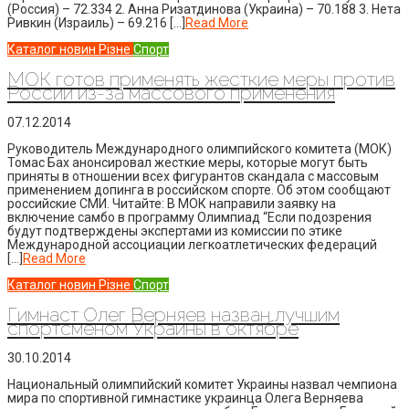
(Россия) – 72.334 2. Анна Ризатдинова (Украина) – 70.188 3. Нета
Ривкин (Израиль) – 69.216 […]
Read More
Каталог новин
Різне
Спорт
МОК готов применять жесткие меры против
России из-за массового применения
07.12.2014
Руководитель Международного олимпийского комитета (МОК)
Томас Бах анонсировал жесткие меры, которые могут быть
приняты в отношении всех фигурантов скандала с массовым
применением допинга в российском спорте. Об этом сообщают
российские СМИ. Читайте: В МОК направили заявку на
включение самбо в программу Олимпиад “Если подозрения
будут подтверждены экспертами из комиссии по этике
Международной ассоциации легкоатлетических федераций
[…]
Read More
Каталог новин
Різне
Спорт
Гимнаст Олег Верняев назван лучшим
спортсменом Украины в октябре
30.10.2014
Национальный олимпийский комитет Украины назвал чемпиона
мира по спортивной гимнастике украинца Олега Верняева