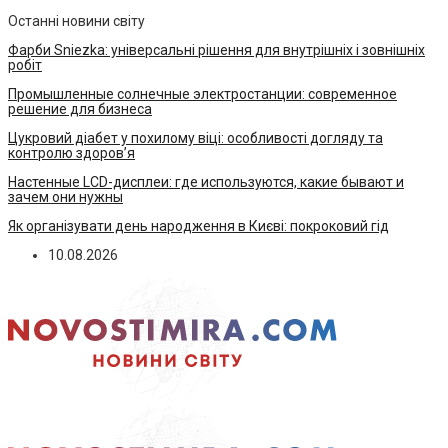
Останні новини світу
Фарби Sniezka: універсальні рішення для внутрішніх і зовнішніх
робіт
Промышленные солнечные электростанции: современное
решение для бизнеса
Цукровий діабет у похилому віці: особливості догляду та
контролю здоров’я
Настенные LCD-дисплеи: где используются, какие бывают и
зачем они нужны
Як організувати день народження в Києві: покроковий гід
10.08.2026