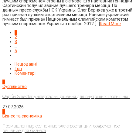
лучшим спортсменом страны в октябре. Его наставник Геннадий
Сартинский получил звание лучшего тренера месяца. По
данным пресс-службы НОК Украины, Олег Верняев уже в третий
раз признан лучшим спортсменом месяца. Раньше украинский
гимнаст был признан Национальным олимпийским комитетом
лучшим спортсменом Украины в ноябре-2012 […]
Read More
1
2
3
…
5
Нещодавні
Топ
Коментарі
1
Суспільство
Фарби Sniezka: універсальні рішення для внутрішніх і зовнішніх...
27.07.2026
2
Бізнес та економіка
Промышленные солнечные электростанции: современное
решение для бизнеса