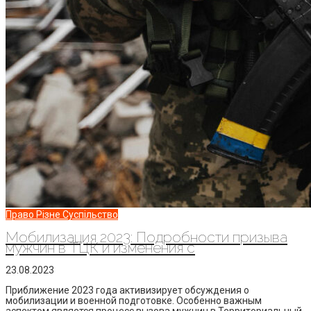
Право
Різне
Суспільство
Мобилизация 2023: Подробности призыва
мужчин в ТЦК и изменения с
23.08.2023
Приближение 2023 года активизирует обсуждения о
мобилизации и военной подготовке. Особенно важным
аспектом является процесс вызова мужчин в Территориальный