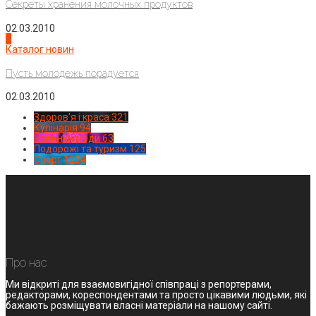
Секреты хранения молочных продуктов
02.03.2010
4
Каталог новин
Пусть молодежь порадуется
02.03.2010
Здоров'я і краса
321
Кулінарія
94
Новинки моди
63
Подорожі та туризм
125
Спорт
1224
Про нас
Ми відкриті для взаємовигідної співпраці з репортерами,
редакторами, кореспондентами та просто цікавими людьми, які
бажають розміщувати власні матеріали на нашому сайті.