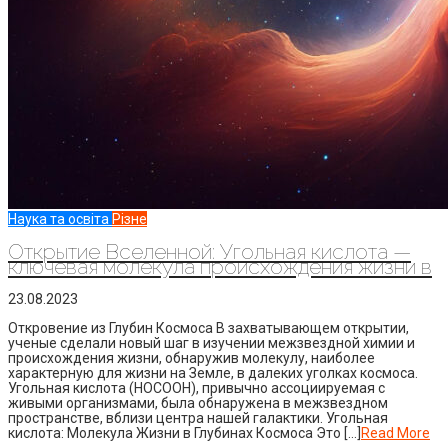
Наука та освіта
Різне
Открытие Вселенной: Угольная кислота —
ключевая молекула происхождения жизни в
23.08.2023
Откровение из Глубин Космоса В захватывающем открытии,
ученые сделали новый шаг в изучении межзвездной химии и
происхождения жизни, обнаружив молекулу, наиболее
характерную для жизни на Земле, в далеких уголках космоса.
Угольная кислота (HOCOOH), привычно ассоциируемая с
живыми организмами, была обнаружена в межзвездном
пространстве, вблизи центра нашей галактики. Угольная
кислота: Молекула Жизни в Глубинах Космоса Это […]
Read More