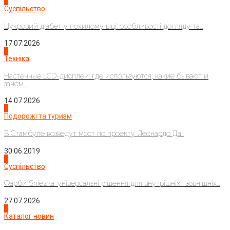
3
Суспільство
Цукровий діабет у похилому віці: особливості догляду та...
17.07.2026
4
Техніка
Настенные LCD-дисплеи: где используются, какие бывают и
зачем...
14.07.2026
1
Подорожі та туризм
В Стамбуле возведут мост по проекту Леонардо Да...
30.06.2019
2
Суспільство
Фарби Sniezka: універсальні рішення для внутрішніх і зовнішніх...
27.07.2026
3
Каталог новин