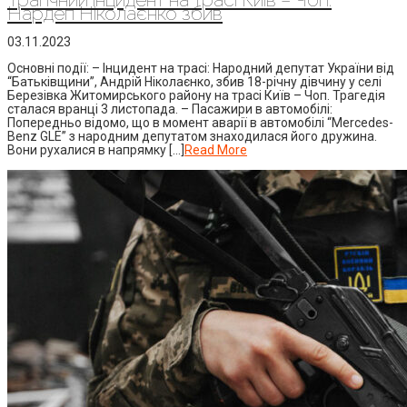
Нардеп Ніколаєнко збив
03.11.2023
Основні події: – Інцидент на трасі: Народний депутат України від
“Батьківщини”, Андрій Ніколаєнко, збив 18-річну дівчину у селі
Березівка Житомирського району на трасі Київ – Чоп. Трагедія
сталася вранці 3 листопада. – Пасажири в автомобілі:
Попередньо відомо, що в момент аварії в автомобілі “Mercedes-
Benz GLE” з народним депутатом знаходилася його дружина.
Вони рухалися в напрямку […]
Read More