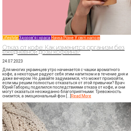
Lifestyle
Здоров'я і краса
Наука
Різне
У світі напоїв
Отказ от кофе: Как изменится организм без
ежедневной дозы кофеина?
24.07.2023
Для многих украинцев утро начинается с чашки ароматного
кофе, а некоторые радуют себя этим напитком и в течение дня и
даже вечером. Но давайте задумаемся, что может произойти,
если мы решим полностью отказаться от этой привычки? Врач
Юрий Габорец поделился последствиями отказа от кофе, и они
могут оказаться неожиданно благоприятными: Тревожность
снизится, а эмоциональный фон […]
Read More