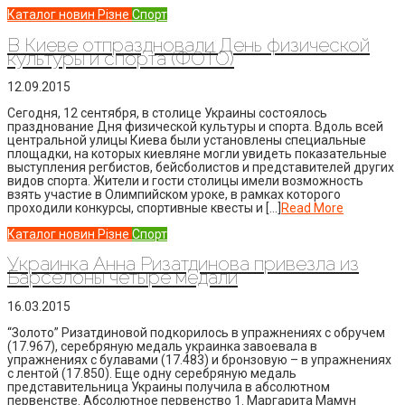
Каталог новин
Різне
Спорт
В Киеве отпраздновали День физической
культуры и спорта (ФОТО)
12.09.2015
Сегодня, 12 сентября, в столице Украины состоялось
празднование Дня физической культуры и спорта. Вдоль всей
центральной улицы Киева были установлены специальные
площадки, на которых киевляне могли увидеть показательные
выступления регбистов, бейсболистов и представителей других
видов спорта. Жители и гости столицы имели возможность
взять участие в Олимпийском уроке, в рамках которого
проходили конкурсы, спортивные квесты и […]
Read More
Каталог новин
Різне
Спорт
Украинка Анна Ризатдинова привезла из
Барселоны четыре медали
16.03.2015
“Золото” Ризатдиновой подкорилось в упражнениях с обручем
(17.967), серебряную медаль украинка завоевала в
упражнениях с булавами (17.483) и бронзовую – в упражнениях
с лентой (17.850). Еще одну серебряную медаль
представительница Украины получила в абсолютном
первенстве. Абсолютное первенство 1. Маргарита Мамун