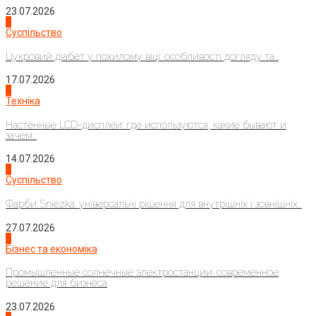
23.07.2026
3
Суспільство
Цукровий діабет у похилому віці: особливості догляду та...
17.07.2026
4
Техніка
Настенные LCD-дисплеи: где используются, какие бывают и
зачем...
14.07.2026
1
Суспільство
Фарби Sniezka: універсальні рішення для внутрішніх і зовнішніх...
27.07.2026
2
Бізнес та економіка
Промышленные солнечные электростанции: современное
решение для бизнеса
23.07.2026