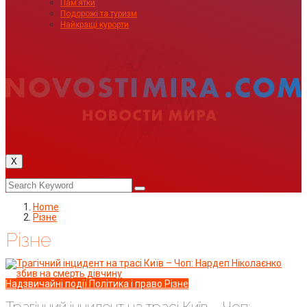
Пам’ятки
Подорожі та туризм
Найкращі курорти
X
Home
Різне
Різне
Надзвичайні події
Політика і право
Різне
Трагічний інцидент на трасі Київ – Чоп: