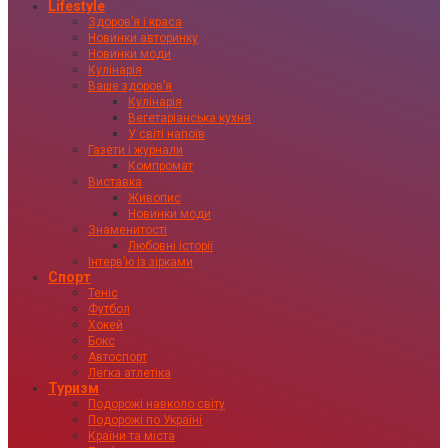
Lifestyle
Здоровʼя і краса
Новинки авторинку
Новинки моди
Кулінарія
Ваше здоровʼя
Кулінарія
Вегетаріанська кухня
У світі напоїв
Газети і журнали
Компромат
Виставка
Живопис
Новинки моди
Знаменитості
Любовні історії
Інтервʼю із зірками
Спорт
Теніс
Футбол
Хокей
Бокс
Автоспорт
Легка атлетіка
Туризм
Подорожі навколо світу
Подорожі по Україні
Країни та міста