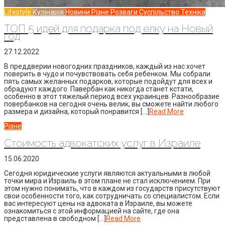
Lifestyle
Кулінарія
Новини
Різне
Розваги
Суспільство
Техніка
ТОП 5 идей для подарка под елку на Новый
год
27.12.2022
В преддверии новогодних праздников, каждый из нас хочет
поверить в чудо и почувствовать себя ребенком. Мы собрали
пять самых желанных подарков, которые подойдут для всех и
обрадуют каждого. Павербан как никогда станет кстати,
особенно в этот тяжелый период всех украинцев. Разнообразие
повербанков на сегодня очень велик, вы сможете найти любого
размера и дизайна, который понравится […]
Read More
Різне
Стоимость адвокатских услуг в Израиле
15.06.2020
Сегодня юридические услуги являются актуальными в любой
точки мира и Израиль в этом плане не стал исключением. При
этом нужно понимать, что в каждом из государств присутствуют
свои особенности того, как сотрудничать со специалистом. Если
вас интересуют цены на адвоката в Израиле, вы можете
ознакомиться с этой информацией на сайте, где она
представлена в свободном […]
Read More