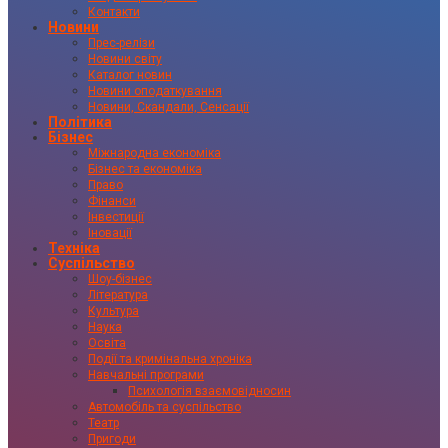
Контакти
Новини
Прес-релізи
Новини світу
Каталог новин
Новини оподаткування
Новини, Скандали, Сенсації
Політика
Бізнес
Міжнародна економіка
Бізнес та економіка
Право
Фінанси
Інвестиції
Іновації
Техніка
Суспільство
Шоу-бізнес
Література
Культура
Наука
Освіта
Події та кримінальна хроніка
Навчальні програми
Психологія взаємовідносин
Автомобіль та суспільство
Театр
Пригоди