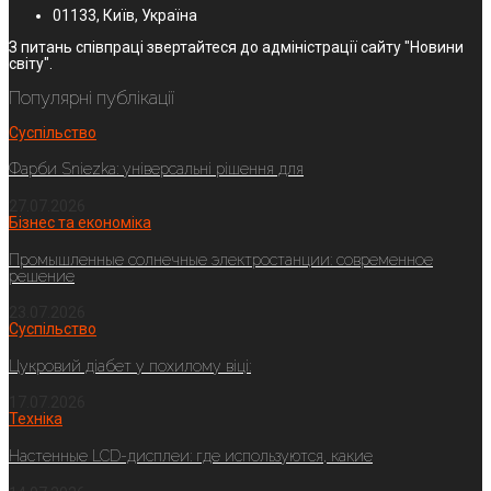
01133, Київ, Україна
З питань співпраці звертайтеся до адміністрації сайту "Новини
світу".
Популярні публікації
Суспільство
Фарби Sniezka: універсальні рішення для
27.07.2026
Бізнес та економіка
Промышленные солнечные электростанции: современное
решение
23.07.2026
Суспільство
Цукровий діабет у похилому віці:
17.07.2026
Техніка
Настенные LCD-дисплеи: где используются, какие