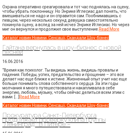
Охрана оперативно среагировала и тот час поднялась на сцену,
чтобы убрать поклонницу. Но Энрике Иглесиас дал понять, что
вмешиваться не надо и он справится сам. Пообнимавшись с
певцом, через несколько секунд девушка самостоятельно
покинула сцену, а вслед за ней исчез Энрике Иглесиас. Но через
миг он вернулся и продолжил свое выступление.
Read More
Каталог новин
Новини, Сенсації, Скандали
Шоу-бізнес
Гайтана вернулась в шоу-бизнес с новой
песней
16.06.2016
“Время как психолог. Ты видишь жизнь, видишь провалы и
падения. Победы, успех, предательство и прощение – это все
делает нас еще ближе к истине. Жизненный опыт учит нас еще
больше понимать слова собственного сердца. За эти годы
молчания я много путешествовала и накапливала в себе
энергию, любовь, музыку, чтобы сейчас делиться всем этим с
вами. […]
Read More
Каталог новин
Новини, Сенсації, Скандали
Шоу-бізнес
Прокуратура Санкт-Петербурга
продолжает проверку клипа группы
“Ленинград” “В Питере –