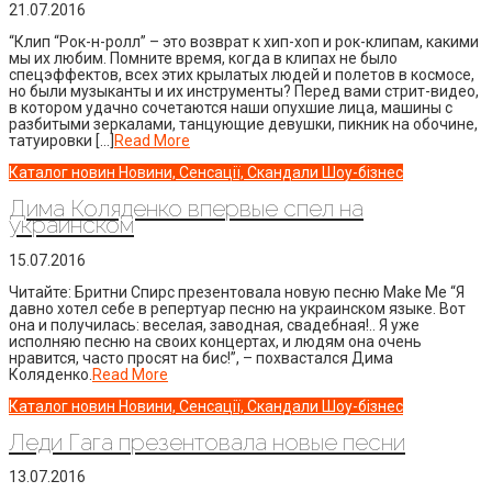
21.07.2016
“Клип “Рок-н-ролл” – это возврат к хип-хоп и рок-клипам, какими
мы их любим. Помните время, когда в клипах не было
спецэффектов, всех этих крылатых людей и полетов в космосе,
но были музыканты и их инструменты? Перед вами стрит-видео,
в котором удачно сочетаются наши опухшие лица, машины с
разбитыми зеркалами, танцующие девушки, пикник на обочине,
татуировки […]
Read More
Каталог новин
Новини, Сенсації, Скандали
Шоу-бізнес
Дима Коляденко впервые спел на
украинском
15.07.2016
Читайте: Бритни Спирс презентовала новую песню Make Me “Я
давно хотел себе в репертуар песню на украинском языке. Вот
она и получилась: веселая, заводная, свадебная!.. Я уже
исполняю песню на своих концертах, и людям она очень
нравится, часто просят на бис!”, – похвастался Дима
Коляденко.
Read More
Каталог новин
Новини, Сенсації, Скандали
Шоу-бізнес
Леди Гага презентовала новые песни
13.07.2016