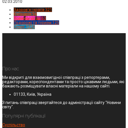
02.03.2010
Здоров'я і краса
321
Кулінарія
94
Новинки моди
63
Подорожі та туризм
125
Спорт
1224
Про нас
Ми відкриті для взаємовигідної співпраці з репортерами,
редакторами, кореспондентами та просто цікавими людьми, які
бажають розміщувати власні матеріали на нашому сайті.
01133, Київ, Україна
З питань співпраці звертайтеся до адміністрації сайту "Новини
світу".
Популярні публікації
Суспільство