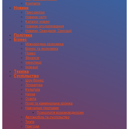
Контакти
Новини
Прес-релізи
Новини світу
Каталог новин
Новини оподаткування
Новини, Скандали, Сенсації
Політика
Бізнес
Міжнародна економіка
Бізнес та економіка
Право
Фінанси
Інвестиції
Іновації
Техніка
Суспільство
Шоу-бізнес
Література
Культура
Наука
Освіта
Події та кримінальна хроніка
Навчальні програми
Психологія взаємовідносин
Автомобіль та суспільство
Театр
Пригоди