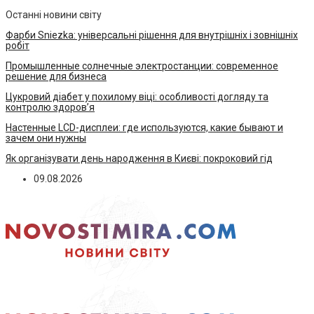
Останні новини світу
Фарби Sniezka: універсальні рішення для внутрішніх і зовнішніх
робіт
Промышленные солнечные электростанции: современное
решение для бизнеса
Цукровий діабет у похилому віці: особливості догляду та
контролю здоров’я
Настенные LCD-дисплеи: где используются, какие бывают и
зачем они нужны
Як організувати день народження в Києві: покроковий гід
09.08.2026