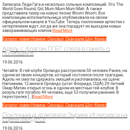
Записала Леди Гага и несколько сольных композиций. Это The
World Goes Round, Girl, Mum Mum Mum Mah. А также
представила тизер на новую песню Woom Woom. Все
композиции исполнительница опубликовала на своем
официальном канале в YouTube. Теперь поклонники артистки с
нетерпением ждут, когда же она порадует их выходом новых
завораживающих клипов.
Read More
Каталог новин
Новини, Сенсації, Скандали
Шоу-бізнес
Адель с флагом ЛГБТ спела в память о
погибших в
19.06.2016
Читайте: В гей-клубе Орландо расстреляли 50 человек Ранее, на
одном из своих концертов, который состоялся после трагедии,
Адель не смогла сдержать эмоций и расплакалась на сцене.
Напомним, 12 июня в Орландо (штат Флорида, США) 29-летний
Омар Матин открыл огонь в одном из местных гей-клубов. В
результате погибло 49 человек, еще 53 получили ранения. В
перестрелке […]
Read More
Каталог новин
Новини, Сенсації, Скандали
Шоу-бізнес
Поклонница атаковала Энрике Иглесиаса на
сцене (ВИДЕО)
19.06.2016