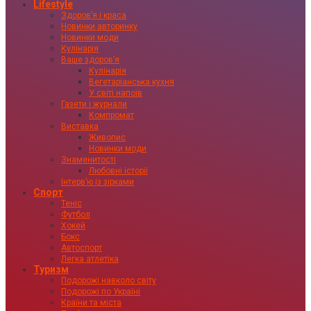
Lifestyle
Здоровʼя і краса
Новинки авторинку
Новинки моди
Кулінарія
Ваше здоровʼя
Кулінарія
Вегетаріанська кухня
У світі напоїв
Газети і журнали
Компромат
Виставка
Живопис
Новинки моди
Знаменитості
Любовні історії
Інтервʼю із зірками
Спорт
Теніс
Футбол
Хокей
Бокс
Автоспорт
Легка атлетіка
Туризм
Подорожі навколо світу
Подорожі по Україні
Країни та міста