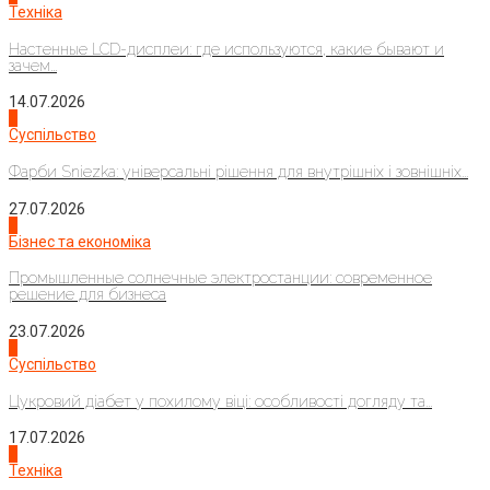
Техніка
Настенные LCD-дисплеи: где используются, какие бывают и
зачем...
14.07.2026
1
Суспільство
Фарби Sniezka: універсальні рішення для внутрішніх і зовнішніх...
27.07.2026
2
Бізнес та економіка
Промышленные солнечные электростанции: современное
решение для бизнеса
23.07.2026
3
Суспільство
Цукровий діабет у похилому віці: особливості догляду та...
17.07.2026
4
Техніка