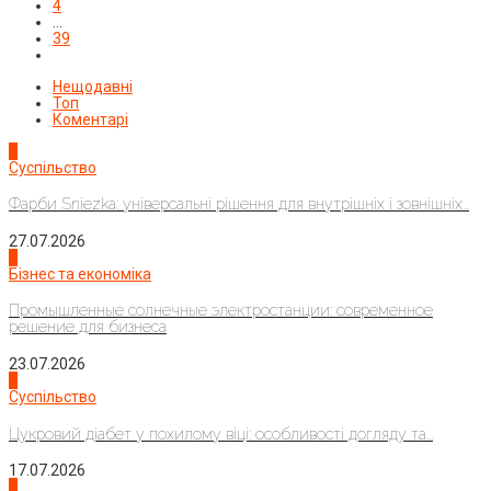
4
…
39
Нещодавні
Топ
Коментарі
1
Суспільство
Фарби Sniezka: універсальні рішення для внутрішніх і зовнішніх...
27.07.2026
2
Бізнес та економіка
Промышленные солнечные электростанции: современное
решение для бизнеса
23.07.2026
3
Суспільство
Цукровий діабет у похилому віці: особливості догляду та...
17.07.2026
4