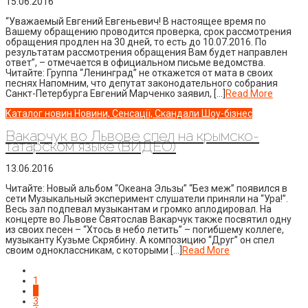
15.06.2016
“Уважаемый Евгений Евгеньевич! В настоящее время по
Вашему обращению проводится проверка, срок рассмотрения
обращения продлен на 30 дней, то есть до 10.07.2016. По
результатам рассмотрения обращения Вам будет направлен
ответ”, – отмечается в официальном письме ведомства.
Читайте: Группа “Ленинград” не откажется от мата в своих
песнях Напомним, что депутат законодательного собрания
Санкт-Петербурга Евгений Марченко заявил, […]
Read More
Каталог новин
Новини, Сенсації, Скандали
Шоу-бізнес
Вакарчук во Львове спел на крымско-
татарском языке (ВИДЕО)
13.06.2016
Читайте: Новый альбом “Океана Эльзы” “Без меж” появился в
сети Музыкальный эксперимент слушатели приняли на “Ура!”.
Весь зал подпевал музыкантам и громко аплодировал. На
концерте во Львове Святослав Вакарчук также посвятил одну
из своих песен – “Хтось в небо летить” – погибшему коллеге,
музыканту Кузьме Скрябину. А композицию “Друг” он спел
своим одноклассникам, с которыми […]
Read More
1
2
3