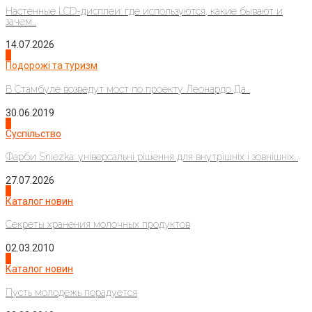
Настенные LCD-дисплеи: где используются, какие бывают и
зачем...
14.07.2026
1
Подорожі та туризм
В Стамбуле возведут мост по проекту Леонардо Да...
30.06.2019
2
Суспільство
Фарби Sniezka: універсальні рішення для внутрішніх і зовнішніх...
27.07.2026
3
Каталог новин
Секреты хранения молочных продуктов
02.03.2010
4
Каталог новин
Пусть молодежь порадуется