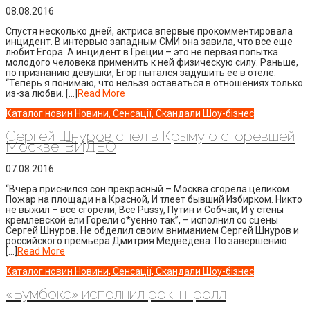
08.08.2016
Спустя несколько дней, актриса впервые прокомментировала
инцидент. В интервью западным СМИ она завила, что все еще
любит Егора. А инцидент в Греции – это не первая попытка
молодого человека применить к ней физическую силу. Раньше,
по признанию девушки, Егор пытался задушить ее в отеле.
“Теперь я понимаю, что нельзя оставаться в отношениях только
из-за любви. […]
Read More
Каталог новин
Новини, Сенсації, Скандали
Шоу-бізнес
Сергей Шнуров спел в Крыму о сгоревшей
Москве. ВИДЕО
07.08.2016
“Вчера приснился сон прекрасный – Москва сгорела целиком.
Пожар на площади на Красной, И тлеет бывший Избирком. Никто
не выжил – все сгорели, Все Pussy, Путин и Собчак, И у стены
кремлевской ели Горели о*уенно так”, – исполнил со сцены
Сергей Шнуров. Не обделил своим вниманием Сергей Шнуров и
российского премьера Дмитрия Медведева. По завершению
[…]
Read More
Каталог новин
Новини, Сенсації, Скандали
Шоу-бізнес
«Бумбокс» исполнил рок-н-ролл