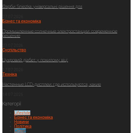
Фарби Sniezka: універсальні рішення для
27.07.2026
Бізнес та економіка
Промышленные солнечные электростанции: современное
решение
23.07.2026
Суспільство
Цукровий діабет у похилому віці:
17.07.2026
Техніка
Настенные LCD-дисплеи: где используются, какие
14.07.2026
Категорії
Lifestyle
Бізнес та економіка
Новини
Політика
Спорт