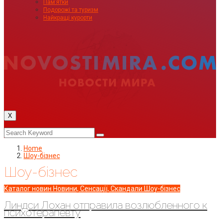
Пам’ятки
Подорожі та туризм
Найкращі курорти
X
Home
Шоу-бізнес
Шоу-бізнес
Каталог новин
Новини, Сенсації, Скандали
Шоу-бізнес
Линдси Лохан отправила возлюбленного к
психотерапевту