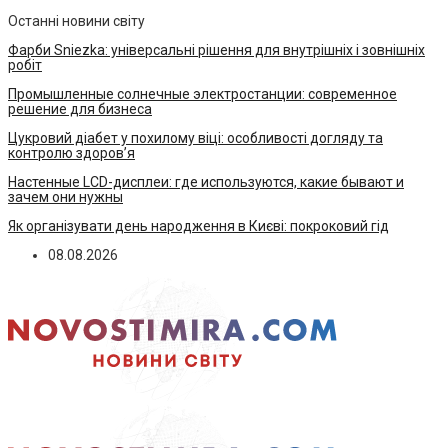
Останні новини світу
Фарби Sniezka: універсальні рішення для внутрішніх і зовнішніх
робіт
Промышленные солнечные электростанции: современное
решение для бизнеса
Цукровий діабет у похилому віці: особливості догляду та
контролю здоров’я
Настенные LCD-дисплеи: где используются, какие бывают и
зачем они нужны
Як організувати день народження в Києві: покроковий гід
08.08.2026