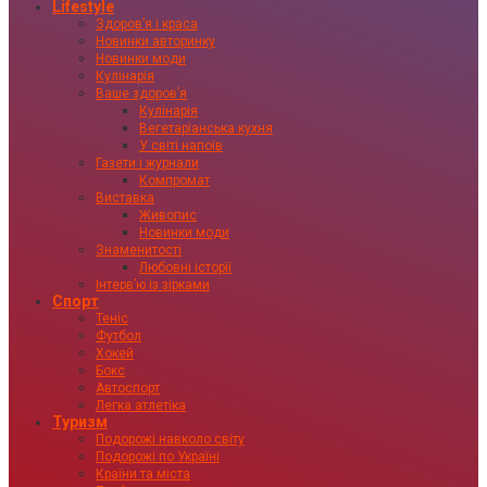
Lifestyle
Здоровʼя і краса
Новинки авторинку
Новинки моди
Кулінарія
Ваше здоровʼя
Кулінарія
Вегетаріанська кухня
У світі напоїв
Газети і журнали
Компромат
Виставка
Живопис
Новинки моди
Знаменитості
Любовні історії
Інтервʼю із зірками
Спорт
Теніс
Футбол
Хокей
Бокс
Автоспорт
Легка атлетіка
Туризм
Подорожі навколо світу
Подорожі по Україні
Країни та міста