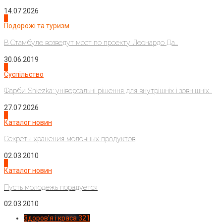
14.07.2026
1
Подорожі та туризм
В Стамбуле возведут мост по проекту Леонардо Да...
30.06.2019
2
Суспільство
Фарби Sniezka: універсальні рішення для внутрішніх і зовнішніх...
27.07.2026
3
Каталог новин
Секреты хранения молочных продуктов
02.03.2010
4
Каталог новин
Пусть молодежь порадуется
02.03.2010
Здоров'я і краса
321