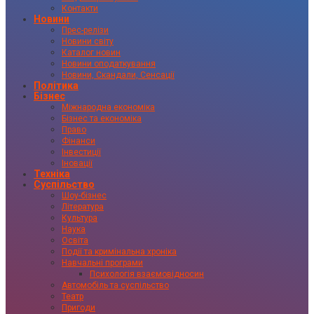
Контакти
Новини
Прес-релізи
Новини світу
Каталог новин
Новини оподаткування
Новини, Скандали, Сенсації
Політика
Бізнес
Міжнародна економіка
Бізнес та економіка
Право
Фінанси
Інвестиції
Іновації
Техніка
Суспільство
Шоу-бізнес
Література
Культура
Наука
Освіта
Події та кримінальна хроніка
Навчальні програми
Психологія взаємовідносин
Автомобіль та суспільство
Театр
Пригоди