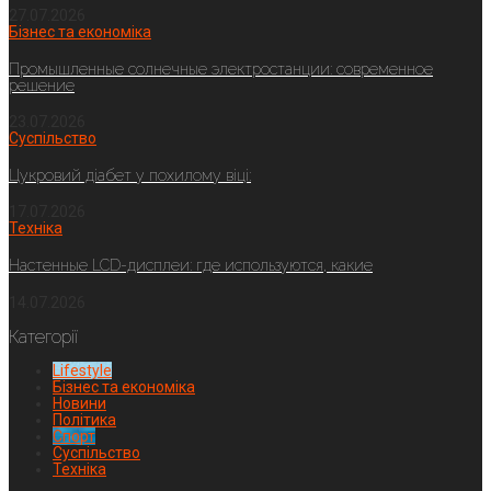
27.07.2026
Бізнес та економіка
Промышленные солнечные электростанции: современное
решение
23.07.2026
Суспільство
Цукровий діабет у похилому віці:
17.07.2026
Техніка
Настенные LCD-дисплеи: где используются, какие
14.07.2026
Категорії
Lifestyle
Бізнес та економіка
Новини
Політика
Спорт
Суспільство
Техніка