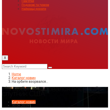
Пам’ятки
Подорожі та туризм
Найкращі курорти
X
Home
Каталог новин
На орбите взорвался…
На орбите взорвался военный
спутник США
Каталог новин
30.06.2019