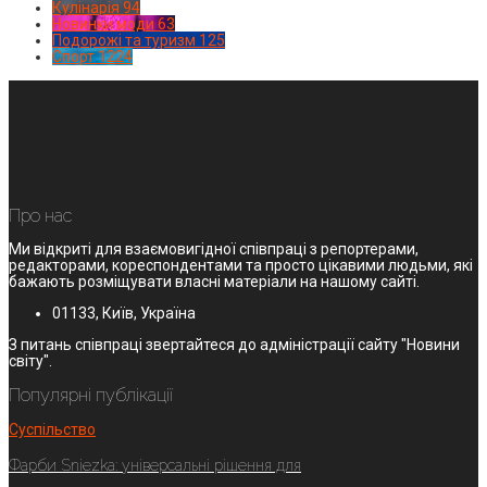
Кулінарія
94
Новинки моди
63
Подорожі та туризм
125
Спорт
1224
Про нас
Ми відкриті для взаємовигідної співпраці з репортерами,
редакторами, кореспондентами та просто цікавими людьми, які
бажають розміщувати власні матеріали на нашому сайті.
01133, Київ, Україна
З питань співпраці звертайтеся до адміністрації сайту "Новини
світу".
Популярні публікації
Суспільство
Фарби Sniezka: універсальні рішення для