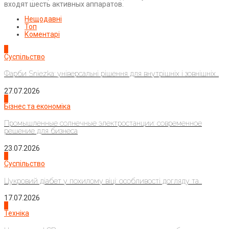
входят шесть активных аппаратов.
Нещодавні
Топ
Коментарі
1
Суспільство
Фарби Sniezka: універсальні рішення для внутрішніх і зовнішніх...
27.07.2026
2
Бізнес та економіка
Промышленные солнечные электростанции: современное
решение для бизнеса
23.07.2026
3
Суспільство
Цукровий діабет у похилому віці: особливості догляду та...
17.07.2026
4
Техніка