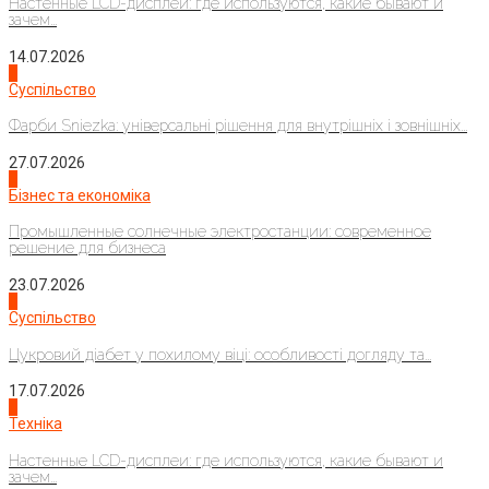
Настенные LCD-дисплеи: где используются, какие бывают и
зачем...
14.07.2026
1
Суспільство
Фарби Sniezka: універсальні рішення для внутрішніх і зовнішніх...
27.07.2026
2
Бізнес та економіка
Промышленные солнечные электростанции: современное
решение для бизнеса
23.07.2026
3
Суспільство
Цукровий діабет у похилому віці: особливості догляду та...
17.07.2026
4
Техніка
Настенные LCD-дисплеи: где используются, какие бывают и
зачем...