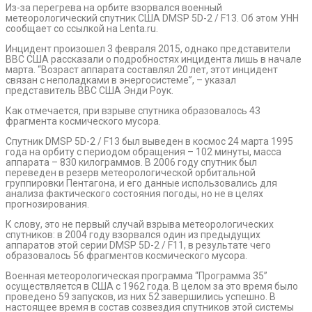
Из-за перегрева на орбите взорвался военный
метеорологический спутник США DMSP 5D-2 / F13. Об этом УНН
сообщает со ссылкой на Lenta.ru.
Инцидент произошел 3 февраля 2015, однако представители
ВВС США рассказали о подробностях инцидента лишь в начале
марта. “Возраст аппарата составлял 20 лет, этот инцидент
связан с неполадками в энергосистеме”, – указал
представитель ВВС США Энди Роук.
Как отмечается, при взрыве спутника образовалось 43
фрагмента космического мусора.
Спутник DMSP 5D-2 / F13 был выведен в космос 24 марта 1995
года на орбиту с периодом обращения – 102 минуты, масса
аппарата – 830 килограммов. В 2006 году спутник был
переведен в резерв метеорологической орбитальной
группировки Пентагона, и его данные использовались для
анализа фактического состояния погоды, но не в целях
прогнозирования.
К слову, это не первый случай взрыва метеорологических
спутников: в 2004 году взорвался один из предыдущих
аппаратов этой серии DMSP 5D-2 / F11, в результате чего
образовалось 56 фрагментов космического мусора.
Военная метеорологическая программа “Программа 35”
осуществляется в США с 1962 года. В целом за это время было
проведено 59 запусков, из них 52 завершились успешно. В
настоящее время в состав созвездия спутников этой системы