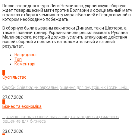
После очередного тура Лиги Чемпионов, украинскую сборную
ждет товарищеский матч против Болгарии и официальный матч
в рамках отбора к чемпионату мира с Боснией и Герцоговиной в
котором необходимо побеждать.
В сборную были вызваны как игроки Динамо, так и Шахтера, а
также главный тренер Украины вновь решил вызвать Руслана
Малиновского, который должен усилить атакующие действия
нашей сборной и повлиять на положительный итоговый
результат.
Нещодавні
Топ
Коментарі
1
Суспільство
Фарби Sniezka: універсальні рішення для внутрішніх і зовнішніх...
27.07.2026
2
Бізнес та економіка
Промышленные солнечные электростанции: современное
решение для бизнеса
23.07.2026