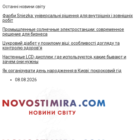
Останні новини світу
Фарби Sniezka: універсальні рішення для внутрішніх і зовнішніх
робіт
Промышленные солнечные электростанции: современное
решение для бизнеса
Цукровий діабет у похилому віці: особливості догляду та
контролю здоров’я
Настенные LCD-дисплеи: где используются, какие бывают и
зачем они нужны
Як організувати день народження в Києві: покроковий гід
08.08.2026