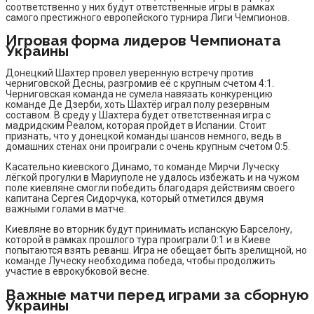
соответственно у них будут ответственные игры в рамках
самого престижного европейского турнира Лиги Чемпионов.
Игровая форма лидеров Чемпионата
Украины
Донецкий Шахтер провел уверенную встречу против
черниговской Десны, разгромив её с крупным счетом 4:1.
Черниговская команда не сумела навязать конкуренцию
команде Де Дзерби, хоть Шахтёр играл полу резервным
составом. В среду у Шахтера будет ответственная игра с
мадридским Реалом, которая пройдет в Испании. Стоит
признать, что у донецкой команды шансов немного, ведь в
домашних стенах они проиграли с очень крупным счетом 0:5.
Касательно киевского Динамо, то команде Мирчи Луческу
лёгкой прогулки в Мариуполе не удалось избежать и на чужом
поле киевляне смогли победить благодаря действиям своего
капитана Сергея Сидорчука, который отметился двумя
важными голами в матче.
Киевляне во вторник будут принимать испанскую Барселону,
которой в рамках прошлого тура проиграли 0:1 и в Киеве
попытаются взять реванш. Игра не обещает быть зрелищной, но
команде Луческу необходима победа, чтобы продолжить
участие в еврокубковой весне.
Важные матчи перед играми за сборную
Украины