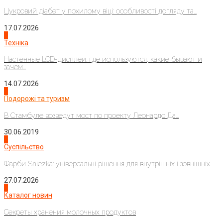
Цукровий діабет у похилому віці: особливості догляду та...
17.07.2026
4
Техніка
Настенные LCD-дисплеи: где используются, какие бывают и
зачем...
14.07.2026
1
Подорожі та туризм
В Стамбуле возведут мост по проекту Леонардо Да...
30.06.2019
2
Суспільство
Фарби Sniezka: універсальні рішення для внутрішніх і зовнішніх...
27.07.2026
3
Каталог новин
Секреты хранения молочных продуктов