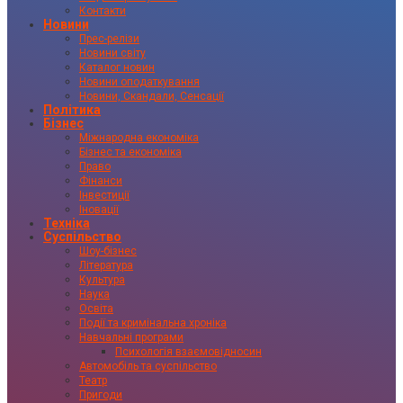
Контакти
Новини
Прес-релізи
Новини світу
Каталог новин
Новини оподаткування
Новини, Скандали, Сенсації
Політика
Бізнес
Міжнародна економіка
Бізнес та економіка
Право
Фінанси
Інвестиції
Іновації
Техніка
Суспільство
Шоу-бізнес
Література
Культура
Наука
Освіта
Події та кримінальна хроніка
Навчальні програми
Психологія взаємовідносин
Автомобіль та суспільство
Театр
Пригоди