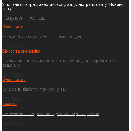
З питань співпраці звертайтеся до адміністрації сайту "Новини
світу".
Популярні публікації
Суспільство
Фарби Sniezka: універсальні рішення для
27.07.2026
Бізнес та економіка
Промышленные солнечные электростанции: современное
решение
23.07.2026
Суспільство
Цукровий діабет у похилому віці:
17.07.2026
Техніка
Настенные LCD-дисплеи: где используются, какие
14.07.2026