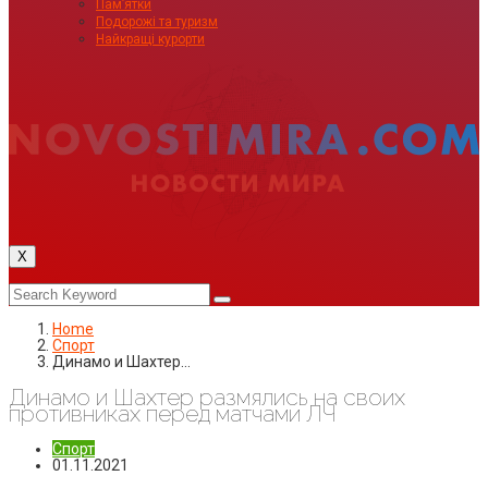
Пам’ятки
Подорожі та туризм
Найкращі курорти
X
Home
Спорт
Динамо и Шахтер…
Динамо и Шахтер размялись на своих
противниках перед матчами ЛЧ
Спорт
01.11.2021