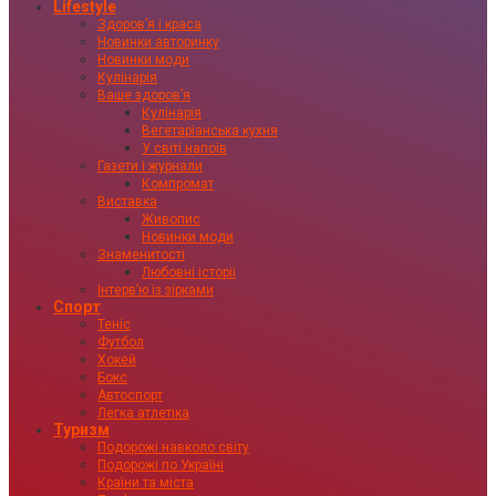
Lifestyle
Здоровʼя і краса
Новинки авторинку
Новинки моди
Кулінарія
Ваше здоровʼя
Кулінарія
Вегетаріанська кухня
У світі напоїв
Газети і журнали
Компромат
Виставка
Живопис
Новинки моди
Знаменитості
Любовні історії
Інтервʼю із зірками
Спорт
Теніс
Футбол
Хокей
Бокс
Автоспорт
Легка атлетіка
Туризм
Подорожі навколо світу
Подорожі по Україні
Країни та міста