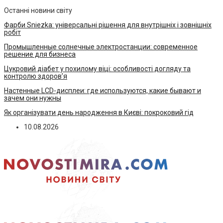
Останні новини світу
Фарби Sniezka: універсальні рішення для внутрішніх і зовнішніх
робіт
Промышленные солнечные электростанции: современное
решение для бизнеса
Цукровий діабет у похилому віці: особливості догляду та
контролю здоров’я
Настенные LCD-дисплеи: где используются, какие бывают и
зачем они нужны
Як організувати день народження в Києві: покроковий гід
10.08.2026