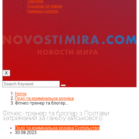
Пам’ятки
Подорожі та туризм
Найкращі курорти
X
Home
Події та кримінальна хроніка
Фітнес-тренер та блогер…
Фітнес-тренер та блогер з Полтави
затриманий за ганьбу військового
Події та кримінальна хроніка
Суспільство
30.08.2023