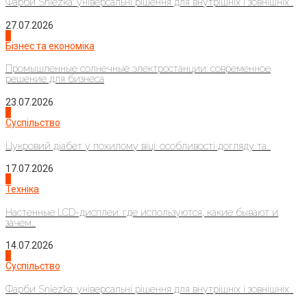
Фарби Sniezka: універсальні рішення для внутрішніх і зовнішніх...
27.07.2026
2
Бізнес та економіка
Промышленные солнечные электростанции: современное
решение для бизнеса
23.07.2026
3
Суспільство
Цукровий діабет у похилому віці: особливості догляду та...
17.07.2026
4
Техніка
Настенные LCD-дисплеи: где используются, какие бывают и
зачем...
14.07.2026
1
Суспільство
Фарби Sniezka: універсальні рішення для внутрішніх і зовнішніх...