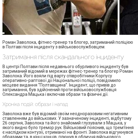
Роман Заволока, фітнес-тренер та блогер, затриманий поліцією
в Полтаві після інциденту з військовослужбовцем.
Затримання після скандального інциденту
В центрі Полтави після недавнього обурливого інциденту був
затриманий відомий в мережах фітнес-тренер та блогер Роман
Заволока. Його взяли під варту співробітники Корпусу
оперативно-раптової дії Національної поліції, повідомило
місцеве видання “Полтавщина”. Інцидент, що привів до
затримання, був здійснений проти військовослужбовця
Олександра Мацька і включав образи та фізичні дії.
Хроніка подій: образи і напад
Заволока вже був відомий своїм неодноразовим негативним
ставленням до військових. У зазначеному інциденті, відбутому
26 серпня, Заволока та його знайомий глузували з Мацька, у
якого видно було тремор рук. Військовий пояснив, що тремтіння
є наслідком контузії, отриманої на фронті. Заволока відгукнувся
образами та, в кінці конців, плюнув в обличчя військового.