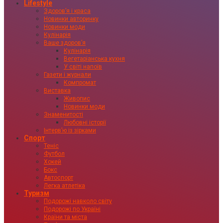
Lifestyle
Здоровʼя і краса
Новинки авторинку
Новинки моди
Кулінарія
Ваше здоровʼя
Кулінарія
Вегетаріанська кухня
У світі напоїв
Газети і журнали
Компромат
Виставка
Живопис
Новинки моди
Знаменитості
Любовні історії
Інтервʼю із зірками
Спорт
Теніс
Футбол
Хокей
Бокс
Автоспорт
Легка атлетіка
Туризм
Подорожі навколо світу
Подорожі по Україні
Країни та міста