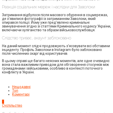
Реакція соціальних мереж і наслідки для Заволоки
Затримання відбулося після масового обурення в соцмережах,
де з’явилися фотографії із затриманням Заволоки, який
опирався поліції. Йому уже пред’явлено кримінальні
звинувачення згідно зі статтями Кримінального кодексу України,
включаючи хуліганство та образи військовослужбовця.
Слідство триває, акаунт заблоковано
На даний момент слідчі продовжують з’ясовувати всі обставини
інциденту. Профіль Заволоки в Instagram було заблоковано
після численних скарг від користувачів.
В цьому справі ще багато неясних моментів, але одне очевидно:
вона стала важливим приводом для обговорення стосунків між
громадянами і військовими, особливо в контексті поточного
конфлікту в Україні.
Нещодавні
Топ
Коментарі
1
Суспільство