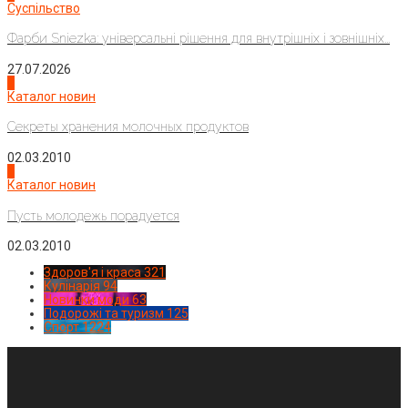
Суспільство
Фарби Sniezka: універсальні рішення для внутрішніх і зовнішніх...
27.07.2026
3
Каталог новин
Секреты хранения молочных продуктов
02.03.2010
4
Каталог новин
Пусть молодежь порадуется
02.03.2010
Здоров'я і краса
321
Кулінарія
94
Новинки моди
63
Подорожі та туризм
125
Спорт
1224