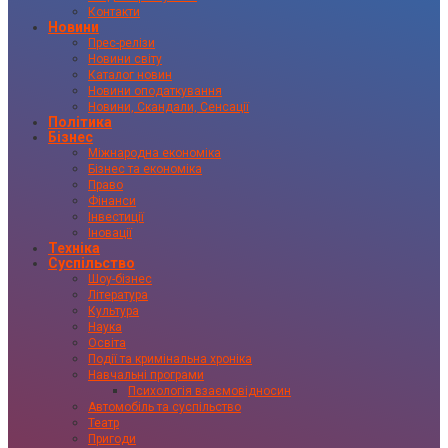
Контакти
Новини
Прес-релізи
Новини світу
Каталог новин
Новини оподаткування
Новини, Скандали, Сенсації
Політика
Бізнес
Міжнародна економіка
Бізнес та економіка
Право
Фінанси
Інвестиції
Іновації
Техніка
Суспільство
Шоу-бізнес
Література
Культура
Наука
Освіта
Події та кримінальна хроніка
Навчальні програми
Психологія взаємовідносин
Автомобіль та суспільство
Театр
Пригоди