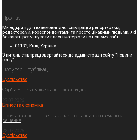
Про нас
Ми відкриті для взаємовигідної співпраці з репортерами,
редакторами, кореспондентами та просто цікавими людьми, які
бажають розміщувати власні матеріали на нашому сайті.
01133, Київ, Україна
З питань співпраці звертайтеся до адміністрації сайту "Новини
світу".
Популярні публікації
Суспільство
Фарби Sniezka: універсальні рішення для
27.07.2026
Бізнес та економіка
Промышленные солнечные электростанции: современное
решение
23.07.2026
Суспільство