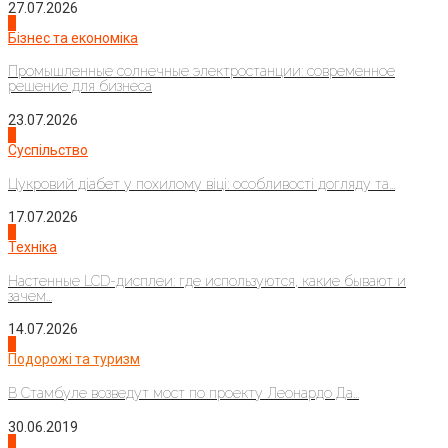
27.07.2026
2
Бізнес та економіка
Промышленные солнечные электростанции: современное
решение для бизнеса
23.07.2026
3
Суспільство
Цукровий діабет у похилому віці: особливості догляду та...
17.07.2026
4
Техніка
Настенные LCD-дисплеи: где используются, какие бывают и
зачем...
14.07.2026
1
Подорожі та туризм
В Стамбуле возведут мост по проекту Леонардо Да...
30.06.2019
2