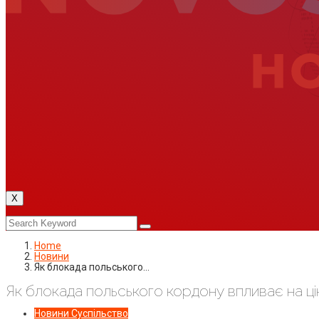
X
Home
Новини
Як блокада польського…
Як блокада польського кордону впливає на цін
Новини
Суспільство