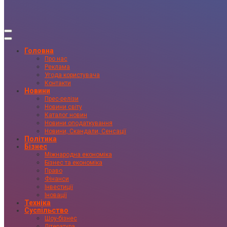
Головна
Про нас
Реклама
Угода користувача
Контакти
Новини
Прес-релізи
Новини світу
Каталог новин
Новини оподаткування
Новини, Скандали, Сенсації
Політика
Бізнес
Міжнародна економіка
Бізнес та економіка
Право
Фінанси
Інвестиції
Іновації
Техніка
Суспільство
Шоу-бізнес
Література