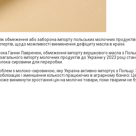
 як обмеження або заборона імпорту польських молочних продуктів і
пертів, щодо можливості виникнення дефіциту масла в країні.
лока Ганни Лавренюк, обмеження імпорту вершкового масла з Польщ
 загального імпорту молочних продуктів до України у 2023 році ста
молока-сировини для переробки.
лем з молоко-сировиною, яку Україна активно імпортує з Польщі. 
обілізацію і зменшення кількості працюючих в аграрному бізнесі. 
може виникнути зростання цін на молочні товари, поки тварини не 