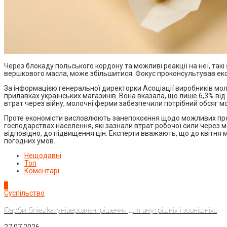
Через блокаду польського кордону та можливі реакції на неї, такі
вершкового масла, може збільшитися. Фокус проконсультував екс
За інформацією генеральної директорки Асоціації виробників мо
прилавках українських магазинів. Вона вказала, що лише 6,3% від
втрат через війну, молочні ферми забезпечили потрібний обсяг 
Проте економісти висловлюють занепокоєння щодо можливих проб
господарствах населення, які зазнали втрат робочої сили через м
відповідно, до підвищення цін. Експерти вважають, що до квітня 
погодних умов.
Нещодавні
Топ
Коментарі
1
Суспільство
Фарби Sniezka: універсальні рішення для внутрішніх і зовнішніх...