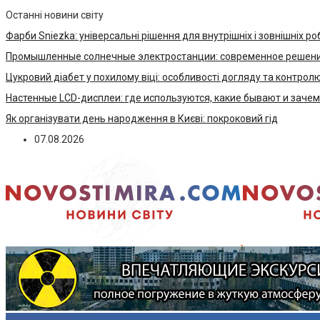
Останні новини світу
Фарби Sniezka: універсальні рішення для внутрішніх і зовнішніх ро
Промышленные солнечные электростанции: современное решени
Цукровий діабет у похилому віці: особливості догляду та контрол
Настенные LCD-дисплеи: где используются, какие бывают и заче
Як організувати день народження в Києві: покроковий гід
07.08.2026