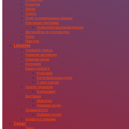
Культура
Наука
Освіта
Події та кримінальна хроніка
Навчальні програми
Психологія взаємовідносин
Автомобіль та суспільство
Театр
Пригоди
Lifestyle
Здоровʼя і краса
Новинки авторинку
Новинки моди
Кулінарія
Ваше здоровʼя
Кулінарія
Вегетаріанська кухня
У світі напоїв
Газети і журнали
Компромат
Виставка
Живопис
Новинки моди
Знаменитості
Любовні історії
Інтервʼю із зірками
Спорт
Теніс