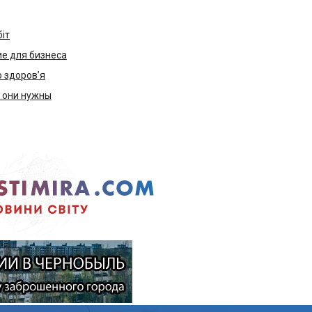
біт
е для бизнеса
ю здоров’я
м они нужны