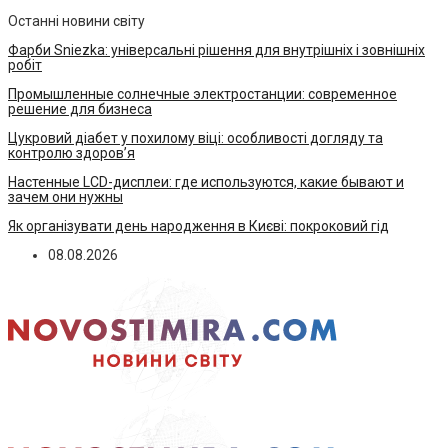
Останні новини світу
Фарби Sniezka: універсальні рішення для внутрішніх і зовнішніх
робіт
Промышленные солнечные электростанции: современное
решение для бизнеса
Цукровий діабет у похилому віці: особливості догляду та
контролю здоров’я
Настенные LCD-дисплеи: где используются, какие бывают и
зачем они нужны
Як організувати день народження в Києві: покроковий гід
08.08.2026