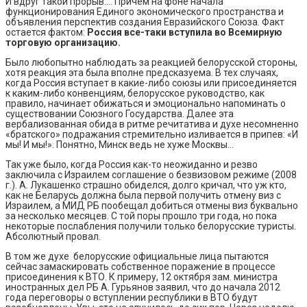
И вдруг такой прорыв.… Причем на фоне начала
функционирования Единого экономического пространства и
объявления перспектив создания Евразийского Союза. Факт
остается фактом:
Россия все-таки вступила во Всемирную
торговую организацию.
Было любопытно наблюдать за реакцией белорусской стороны,
хотя реакция эта была вполне предсказуема. В тех случаях,
когда Россия вступает в какие-либо союзы или присоединяется
к каким-либо конвенциям, белорусское руководство, как
правило, начинает обижаться и эмоционально напоминать о
существовании Союзного Государства. Далее эта
вербализованная обида в ритме речитатива и духе несомненно
«братского» подражания стремительно изливается в припев: «И
мы! И мы!». Понятно, Минск ведь не хуже Москвы…
Так уже было, когда Россия как-то неожиданно и резво
заключила с Израилем соглашение о безвизовом режиме (2008
г.). А. Лукашенко страшно обиделся, долго кричал, что уж кто,
как не Беларусь должна была первой получить отмену виз с
Израилем, а МИД РБ пообещал добиться отмены виз буквально
за несколько месяцев. С той поры прошло три года, но пока
некоторые послабления получили только белорусские туристы.
Абсолютный провал.
В том же духе белорусские официальные лица пытаются
сейчас замаскировать собственное поражение в процессе
присоединения к ВТО. К примеру, 12 октября зам. министра
иностранных дел РБ А. Гурьянов заявил, что до начала 2012
года переговоры о вступлении республики в ВТО будут