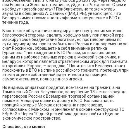
возобновлены. Увы, это не случилось до сих пор. Через неделю
вся Европа , и Женева в том числе, уйдет на Рождество. С кем и
как будут «возобновлять»? Приблизительно те же мотивы
звучали в обещаниях А. Савиных (МИД РБ), уверяющего, что
Беларусь имеет возможность оформить вступление в ВТО в
течение года.
В контексте обсуждения конкурирующих внутренних мотивов
белорусской стороны- сделать хорошую мину при плохой игре,
маскируя свое бездействие богатым , но противоречивым по
сути, аудиорядом , при этом быть как Россия и одновременно за
счет России же , обращает на себя внимание реплика
Гурьянова: ” невхождение в ВТО России, которая является
одним из наиболее сильных игроков в мировой экономике, и
Беларуси, которая является стратегическим игрок для транзита
и торговли в Европе, – парадокс. ” Понятно, что Беларусь хочет
проскочить в ВТО на спине российского транзита, претендуя при
этом в оценке собственной идентичности на позицию
самостоятельного, полноценного игрока.
Но видимо, опираться придется, все-таки не на транзит, а на
Таможенный Союз. Безусловно, завершение 18-летнего раунда
переговоров России с Всемирной торговой организацией
поможет Беларуси осилить дорогу в ВТО. Большая часть
позиций, которые Москва отстояла на переговорах,
согласованы с Минском , и они лежат в основе конструкции ТС
ЕВрАзЭс. Через 10 дней республика должна войти в Единое
экономическое пространство.
Спасайся, кто может