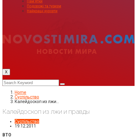
Пам’ятки
Подорожі та туризм
Найкращі курорти
X
Home
Суспільство
Калейдоскоп из лжи…
Калейдоскоп из лжи и правды
Суспільство
19.12.2011
ВТО