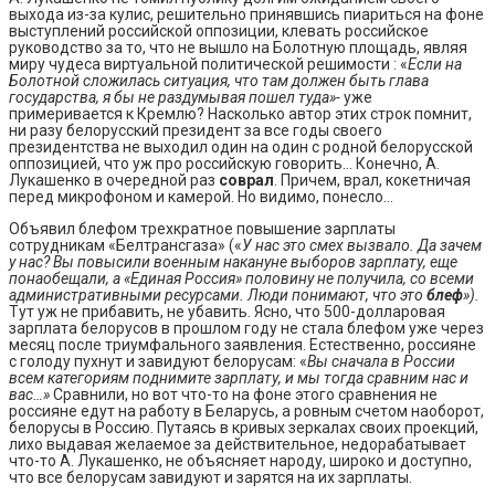
выхода из-за кулис, решительно принявшись пиариться на фоне
выступлений российской оппозиции, клевать российское
руководство за то, что не вышло на Болотную площадь, являя
миру чудеса виртуальной политической решимости : «
Если на
Болотной сложилась ситуация, что там должен быть глава
государства, я бы не раздумывая пошел туда»-
уже
примеривается к Кремлю? Насколько автор этих строк помнит,
ни разу белорусский президент за все годы своего
президентства не выходил один на один с родной белорусской
оппозицией, что уж про российскую говорить… Конечно, А.
Лукашенко в очередной раз
соврал
. Причем, врал, кокетничая
перед микрофоном и камерой. Но видимо, понесло…
Объявил блефом трехкратное повышение зарплаты
сотрудникам «Белтрансгаза» («
У нас это смех вызвало. Да зачем
у нас? Вы повысили военным накануне выборов зарплату, еще
понаобещали, а «Единая Россия» половину не получила, со всеми
административными ресурсами. Люди понимают, что это
блеф
»).
Тут уж не прибавить, не убавить. Ясно, что 500-долларовая
зарплата белорусов в прошлом году не стала блефом уже через
месяц после триумфального заявления. Естественно, россияне
с голоду пухнут и завидуют белорусам: «
Вы сначала в России
всем категориям поднимите зарплату, и мы тогда сравним нас и
вас…»
Сравнили, но вот что-то на фоне этого сравнения не
россияне едут на работу в Беларусь, а ровным счетом наоборот,
белорусы в Россию. Путаясь в кривых зеркалах своих проекций,
лихо выдавая желаемое за действительное, недорабатывает
что-то А. Лукашенко, не объясняет народу, широко и доступно,
что все белорусам завидуют и зарятся на их зарплаты.