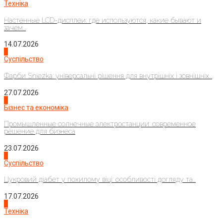
Техніка
Настенные LCD-дисплеи: где используются, какие бывают и
зачем...
14.07.2026
1
Суспільство
Фарби Sniezka: універсальні рішення для внутрішніх і зовнішніх...
27.07.2026
2
Бізнес та економіка
Промышленные солнечные электростанции: современное
решение для бизнеса
23.07.2026
3
Суспільство
Цукровий діабет у похилому віці: особливості догляду та...
17.07.2026
4
Техніка