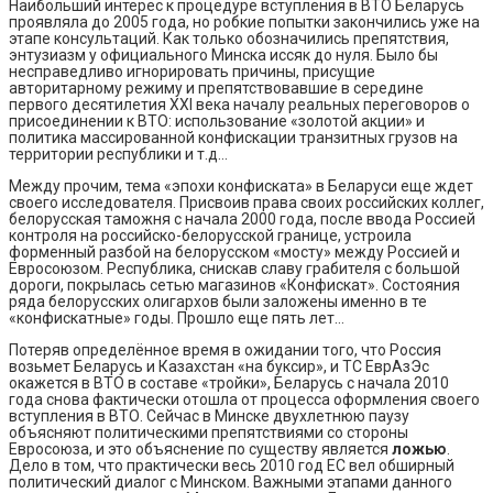
Наибольший интерес к процедуре вступления в ВТО Беларусь
проявляла до 2005 года, но робкие попытки закончились уже на
этапе консультаций. Как только обозначились препятствия,
энтузиазм у официального Минска иссяк до нуля. Было бы
несправедливо игнорировать причины, присущие
авторитарному режиму и препятствовавшие в середине
первого десятилетия XXI века началу реальных переговоров о
присоединении к ВТО: использование «золотой акции» и
политика массированной конфискации транзитных грузов на
территории республики и т.д…
Между прочим, тема «эпохи конфиската» в Беларуси еще ждет
своего исследователя. Присвоив права своих российских коллег,
белорусская таможня с начала 2000 года, после ввода Россией
контроля на российско-белорусской границе, устроила
форменный разбой на белорусском «мосту» между Россией и
Евросоюзом. Республика, снискав славу грабителя с большой
дороги, покрылась сетью магазинов «Конфискат». Состояния
ряда белорусских олигархов были заложены именно в те
«конфискатные» годы. Прошло еще пять лет…
Потеряв определённое время в ожидании того, что Россия
возьмет Беларусь и Казахстан «на буксир», и ТС ЕврАзЭс
окажется в ВТО в составе «тройки», Беларусь с начала 2010
года снова фактически отошла от процесса оформления своего
вступления в ВТО. Сейчас в Минске двухлетнюю паузу
объясняют политическими препятствиями со стороны
Евросоюза, и это объяснение по существу является
ложью
.
Дело в том, что практически весь 2010 год ЕС вел обширный
политический диалог с Минском. Важными этапами данного