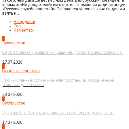
такого, чем дальше вести с ним дела. Белорусский президент в
формате «Не дождетесь!» им ответил с помощью радиостанции
«Русская служба новостей». Разошелся человек, хочет и деньги
взять и…
Нещодавні
Топ
Коментарі
1
Суспільство
Фарби Sniezka: універсальні рішення для внутрішніх і зовнішніх...
27.07.2026
2
Бізнес та економіка
Промышленные солнечные электростанции: современное
решение для бизнеса
23.07.2026
3
Суспільство
Цукровий діабет у похилому віці: особливості догляду та...
17.07.2026
4