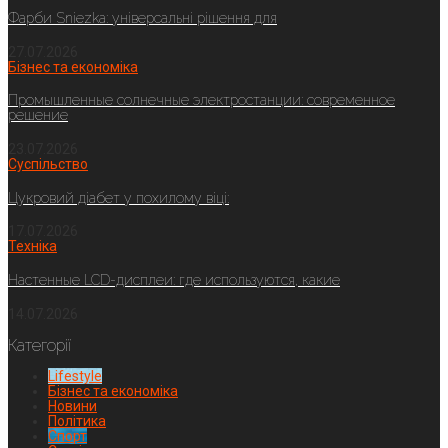
Фарби Sniezka: універсальні рішення для
27.07.2026
Бізнес та економіка
Промышленные солнечные электростанции: современное
решение
23.07.2026
Суспільство
Цукровий діабет у похилому віці:
17.07.2026
Техніка
Настенные LCD-дисплеи: где используются, какие
14.07.2026
Категорії
Lifestyle
Бізнес та економіка
Новини
Політика
Спорт