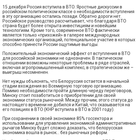
15 декабря Россия вступила в ВТО. Яростные дискуссии в
российском политическом классе о необходимости вступления
в эту организацию остались позади. Обратно дороги нет.
Российское руководство рассчитывает, что благодаря ВТО
страна будет более открыта инвестициям и новейшим
технологиям. Кроме того, современное ВТО фактически
является только «прихожей» в галерее международных
экономических организаций, потенциальное участие в которых
способно принести России ощутимые выгоды.
Положительный экономический эффект от вступления в ВТО
для российской экономики не однозначен. В тактическом
отношении возможны некоторые проблемы в ряде отраслей,
включая агропромышленный комплекс, в стратегическом же –
выигрыш несомненен.
Нет нужды объяснять, что Белоруссия остается в начальной
стадии вхождения во Всемирную торговую организацию.
Помимо необходимости пройти длинную череду переговоров,
Минску стоит позаботиться о приобретении для своей
экономики статуса рыночной. Между прочим, этого статуса до
настоящего времени не добился и Китай, что сказывается на
его позициях в ВТО (КНР вступила в ВТО в 2001 году).
При сохранении в своей экономике 85% госсектора и
использовании для управления экономикой административных
рычагов Минску будет сложно доказать, что белорусская
экономика вошла в рынок… без рыночных реформ.