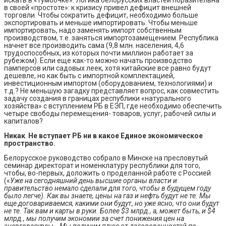
в своей «простоте»: к кризису привел дефицит внешней
торговли. Чтобы сократить дефицит, необходимо больше
экспортировать и меньше импортировать. Чтобы меньше
импортировать, надо заменять импорт собственным
производством, т.е. заняться импортозамещением. Республика
начнет все производить сама (9,8 млн. населения, 4,6
трудоспособных, из которых почти миллион работает за
рубежом). Если еще как-то можно начать производство
памперсов или садовых леек, хотя китайские все равно будут
дешевле, но как быть с импортной комплектацией,
инвестиционным импортом (оборудованием, технологиями) и
т.д.? Не меньшую загадку представляет вопрос, как совместить
задачу создания в границах республики «натурального
хозяйства» с вступлением РБ в ЕЭП, где необходимо обеспечить
четыре свободы перемещения- товаров, услуг, рабочей силы и
капиталов?
Никак
.
Не вступает РБ ни в какое Единое экономическое
пространство.
Белорусское руководство собрало в Минске на пресловутый
семинар директорат и номенклатуру республики для того,
чтобы, во-первых, доложить о проделанной работе с Россией
(«
Уже на сегодняшний день высшие органы власти и
правительство немало сделали для того, чтобы в будущем году
было легче). Как вы знаете, цены на газ и нефть будут не те. Мы
еще договариваемся, какими они будут, но уже ясно, что они будут
не те. Так вам и карты в руки. Более $3 млрд., а, может быть, и $4
млрд., мы получим экономии за счет понижения цен на
энергоресурсы… Мы получим плюс от договоренностей по