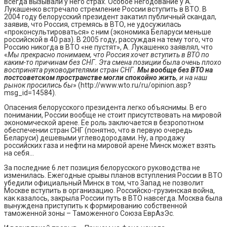
всегда вызывали у него страх. Особое негодование у А.
Лукашенко встречало стремление России вступить в ВТО. В
2004 году белорусский президент закатил публичный скандал,
заявив, что Россия, стремясь в ВТО, не удосужилась
«проконсультироваться» с ним (экономика Беларуси меньше
российской в 40 раз). В 2005 году, рассуждая на тему того, что
Россию никогда в ВТО «не пустят», А. Лукашенко заявлял, что
«
Мы прекрасно понимаем, что Россия хочет вступить в ВТО по
каким-то причинам без СНГ. Эта смена позиции была очень плохо
воспринята руководителями стран СНГ.
Мы вообще без ВТО на
постсоветском пространстве могли спокойно жить
, и на наш
рынок просились бы
» (http://www.wto.ru/ru/opinion.asp?
msg_id=14584).
Опасения белорусского президента легко объяснимы. В его
понимании, России вообще не стоит присутствовать на мировой
экономической арене. Ее роль заключается в безропотном
обеспечении стран СНГ (понятно, что в первую очередь
Беларуси) дешевыми углеводородами. Ну, а продажу
российских газа и нефти на мировой арене Минск может взять
на себя…
За последние 6 лет позиция белорусского руководства не
изменилась. Ежегодные срывы планов вступления России в ВТО
убедили официальный Минск в том, что Запад не позволит
Москве вступить в организацию. Российско-грузинская война,
как казалось, закрыла России путь в ВТО навсегда. Москва была
вынуждена приступить к формированию собственной
таможенной зоны – Таможенного Союза ЕврАзЭс.