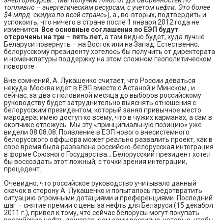
топливно – энергетическим ресурсам, с учетом нефти. Это более
$4 млрд. скидка по всей стране
»), а , во-вторых, подтвердить и
успокоить, что ничего в стране после 1 января 2012 года не
изменится.
Все основные соглашения по ЕЭП будут
отсрочены на три – пять лет
, а там видно будет, куда лучше
Беларуси повернуть – на Восток или на Запад. Естественно,
белорусскому президенту хотелось бы получить от директората
и номенклатуры поддержку на этом сложном геополитическом
повороте.
Вне сомнений, А. Лукашенко считает, что России деваться
некуда. Москва идет в ЕЭП вместе с Астаной и Минском , и
сейчас, за два с половиной месяца до выборов российскому
руководству будет затруднительно выяснять отношения с
белорусским президентом, который занял привычное место
мародера: имею доступ ко всему, что в чужих карманах, а сам в
окопчике отлежусь. Мы эту «принципиальную позицию» уже
видели 08.08.08. Появление в ЕЭП нового внесистемного
белорусского оффшора может реально развалить проект, как в
свое время была развалена российско-белорусская интеграция
в форме Союзного Государства… Белорусский президент хотел
бы воссоздать этот ложный, с точки зрения интеграции,
прецедент.
Очевидно, что российское руководство учитывало данный
скачок в сторону А. Лукашенко и попыталось предотвратить
ситуацию огромными дотациями и преференциями. Последний
шаг – снятие премии с цены за нефть для Беларуси (15 декабря
2011 г.), привел к тому, что сейчас белорусы могут покупать
российскую нефть дешевле, чем сами россияне, которые, чтобы