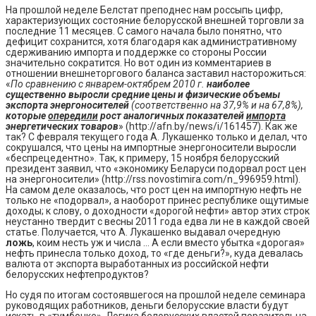
На прошлой неделе Белстат преподнес нам россыпь цифр,
характеризующих состояние белорусской внешней торговли за
последние 11 месяцев. С самого начала было понятно, что
дефицит сохранится, хотя благодаря как административному
сдерживанию импорта и поддержке со стороны России
значительно сократится. Но вот один из комментариев в
отношении внешнеторгового баланса заставил насторожиться:
«
По сравнению с январем-октябрем 2010 г.
наиболее
существенно выросли средние цены и физические объемы
экспорта энергоносителей
(соответственно на 37,9% и на 67,8%),
которые
опередили
рост аналогичных показателей
импорта
энергетических товаров
» (http://afn.by/news/i/161457). Как же
так? С февраля текущего года А. Лукашенко только и делал, что
сокрушался, что цены на импортные энергоносители выросли
«беспрецедентно». Так, к примеру, 15 ноября белорусский
президент заявил, что «экономику Беларуси подорвал рост цен
на энергоносители» (http://rss.novostimira.com/n_996959.html).
На самом деле оказалось, что рост цен на импортную нефть не
только не «подорвал», а наоборот принес республике ощутимые
доходы; к слову, о доходности «дорогой нефти» автор этих строк
неустанно твердит с весны 2011 года едва ли не в каждой своей
статье. Получается, что А. Лукашенко выдавал очередную
ложь
, коим несть уж и числа … А если вместо убытка «дорогая»
нефть принесла только доход, то «где деньги?», куда девалась
валюта от экспорта выработанных из российской нефти
белорусских нефтепродуктов?
Но судя по итогам состоявшегося на прошлой неделе семинара
руководящих работников, деньги белорусские власти будут
искать в «тумбочке». Логика белорусских властей поразительна