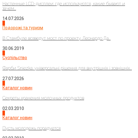
Настенные LCD-дисплеи: где используются, какие бывают и
зачем...
14.07.2026
1
Подорожі та туризм
В Стамбуле возведут мост по проекту Леонардо Да...
30.06.2019
2
Суспільство
Фарби Sniezka: універсальні рішення для внутрішніх і зовнішніх...
27.07.2026
3
Каталог новин
Секреты хранения молочных продуктов
02.03.2010
4
Каталог новин
Пусть молодежь порадуется