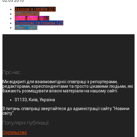
02.03.2010
Здоров'я і краса
321
Кулінарія
94
Новинки моди
63
Подорожі та туризм
125
Спорт
1224
Про нас
Ми відкриті для взаємовигідної співпраці з репортерами,
редакторами, кореспондентами та просто цікавими людьми, які
бажають розміщувати власні матеріали на нашому сайті.
01133, Київ, Україна
З питань співпраці звертайтеся до адміністрації сайту "Новини
світу".
Популярні публікації
Суспільство