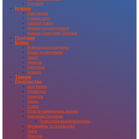
Контакти
Новини
Прес-релізи
Новини світу
Каталог новин
Новини оподаткування
Новини, Скандали, Сенсації
Політика
Бізнес
Міжнародна економіка
Бізнес та економіка
Право
Фінанси
Інвестиції
Іновації
Техніка
Суспільство
Шоу-бізнес
Література
Культура
Наука
Освіта
Події та кримінальна хроніка
Навчальні програми
Психологія взаємовідносин
Автомобіль та суспільство
Театр
Пригоди