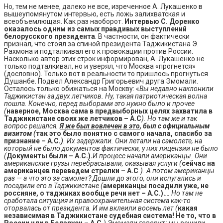
Но, тем не менее, далеко не все, изреченное А. Лукашенко в
вышеупомянутом интервью, есть ложь залихватская и
всеобъемлющая. Как раз наоборот.
Интервью С. Доренко
оказалось одним из самых правдивых выступлений
белорусского президента
. В частности, он фактически
признал, что стоял за спиной президента Таджикистана Э.
Рахмона и подталкивал его к провокации против России.
Насколько автор этих строк информирован, А. Лукашенко не
только подталкивал, но и уверял, что Москва «прогнется»
(дословно). Только вот в реальности то пришлось прогнуться
Душанбе. Подвел Александр Григорьевич друга Эмомали.
Осталось только обижаться на Москву: «
Вы недавно наклонили
Таджикистан за двух летчиков. Ну, такая патриотическая волна
пошла. Конечно, перед выборами это нужно было и прочее
(
наверное, Москва сама в предвыборных целях захватила в
Таджикистане своих же летчиков – А.С
). Но там же и так
вопрос решался.
Я же был вовлечен в это
, был с официальным
визитом (
так это было понятно с самого начала, спасибо за
признание – А.С
.)
. Их задержали. Они летали на самолете, на
который не было документов фактически, у них лицензии не было
(
Документы были – А.С.).
И процесс начали американцы. Они
американские грузы перебрасывали, оказывая услуги (
сейчас на
американцев переведем стрелки – А.С
.). А потом американцы
раз — а что это за самолет? Дошли до этого, они испугались и
посадили его в Таджикистане (
американцы посадили уже, не
россияне, о таджиках вообще речи нет – А.С.).
… Но там не
сработала ситуация и правоохранительная система как-то
оторвалась от президента. И им вклеили восемь лет (
какая
независимая в Таджикистане судебная система! Не то, что в
России или в Беларуси – А.С.
) Эмомали говорит: мы решили