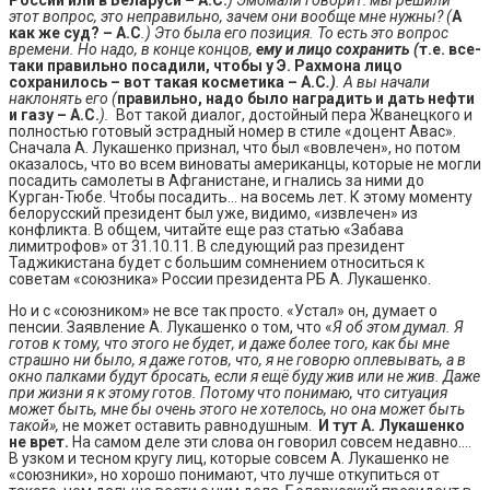
этот вопрос, это неправильно, зачем они вообще мне нужны? (
А
как же суд? – А.С
.) Это была его позиция. То есть это вопрос
времени. Но надо, в конце концов,
ему и лицо сохранить (
т.е. все-
таки правильно посадили, чтобы у Э. Рахмона лицо
сохранилось – вот такая косметика – А.С
.)
. А вы начали
наклонять его (
правильно, надо было наградить и дать нефти
и газу – А.С.
).
Вот такой диалог, достойный пера Жванецкого и
полностью готовый эстрадный номер в стиле «доцент Авас».
Сначала А. Лукашенко признал, что был «вовлечен», но потом
оказалось, что во всем виноваты американцы, которые не могли
посадить самолеты в Афганистане, и гнались за ними до
Курган-Тюбе. Чтобы посадить… на восемь лет. К этому моменту
белорусский президент был уже, видимо, «извлечен» из
конфликта. В общем, читайте еще раз статью «Забава
лимитрофов» от 31.10.11. В следующий раз президент
Таджикистана будет с большим сомнением относиться к
советам «союзника» России президента РБ А. Лукашенко.
Но и с «союзником» не все так просто. «Устал» он, думает о
пенсии. Заявление А. Лукашенко о том, что «
Я об этом думал. Я
готов к тому, что этого не будет, и даже более того, как бы мне
страшно ни было, я даже готов, что, я не говорю оплевывать, а в
окно палками будут бросать, если я ещё буду жив или не жив. Даже
при жизни я к этому готов. Потому что понимаю, что ситуация
может быть, мне бы очень этого не хотелось, но она может быть
такой»,
не может оставить равнодушным.
И тут А. Лукашенко
не врет.
На самом деле эти слова он говорил совсем недавно.…
В узком и тесном кругу лиц, которые совсем А. Лукашенко не
«союзники», но хорошо понимают, что лучше откупиться от