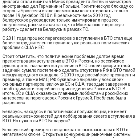
диалога стали визиты в Минск президента Литвы и министров
иностранных дел Германии и Польши. Политическую блокаду со
стороны Брюсселя стало возможным констатировать только
после 19 декабря 2010 г. В реальности весь 2010 год
белорусское руководство только
имитировало
процесс
вступления, рассчитывая на то, что Москва всю «черновую
работу» сделает за Беларусь в рамках ТС.
С 2011 года процесс переговоров о вступлении в ВТО стал еще
более затруднителен по причине уже реальных политических
проблем с США и ЕС.
Стоит отметить, что политические проблемы долгое время
препятствовали вступлению в ВТО и России, но российское
руководство, назначив вступление в ВТО своей приоритетной
задачей, сумело постепенно сделать отсутствие РФ в ВТО темой
международного скандала. С 2010 года российские президент и
премьер, а также МИД РФ буквально вырвали у всех своих
основных партнеров, включая ЕС и США, твердые заверения в
необходимости скорейшего присоединения России к ВТО. В
итоге, ЕС и США оказались главными лоббистами российских
интересов на переговорах России с Грузией. Проблема была
разрешена.
Беларусь, находясь в политической полуизоляции, не имеет
реальных возможностей для лоббирования своего вступления в
ВТО. Но нужно ли ВТО Беларуси?
Белорусский президент неоднократно высказывался о ВТО в
негативном ключе. Открытые конкуренции рыночные системы