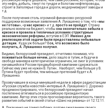
эту нефть добыть, тянут по тундре и болотам нефтепроводы,
строят в Заполярье города и дороги, модернизируют заводы и
т.д.
После получения столь огромной финансово-ресурсной
поддержки возможные заявления А. Лукашенко о том, что «
мы
не готовы
», «
у нас кризис
» и т.д.
просто не пройдут
. Страну
реально взяли на бюджет, чтобы
она окончательно забыла о
кризисе и провела в тепличных условиях структурные
экономические реформы
, вступив в ЕЭП.
Именно для
реализации этой задачи были предоставлены небывалые
дотации.
Куда уж больше? В
се, что возможно было
получить, А. Лукашенко получил.
Видимо, белорусский президент, отчетливо понимая, что
поживиться больше нечем
, дело зашло в тупик, и будучи в
свободе маневра категорически ограничен, не смог в условиях
начавшейся в России предвыборной кампании сдержаться.
Сейчас ему уже не нужен В. Путин… Наоборот, чем больше у В.
Путина будет проблем, тем меньше претензий будет к А.
Лукашенко.
Прозвучавшее в конце минувшей недели в эфире радиостанции
«Русская служба новостей» интервью А. Лукашенко С. Доренко
продемонстрировало, что белорусский президент начал
постепенно втягиваться в российскую президентскую
кампанию. Автор этих строк прогнозировал вероятность такого
развития событий в своей статье «Шанс на реванш» от 12.12.11.
А. Лукашенко не томил публику долгим ожиданием своего