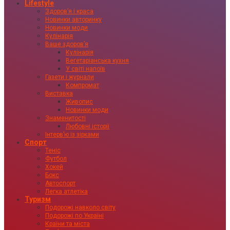
Lifestyle
Здоровʼя і краса
Новинки авторинку
Новинки моди
Кулінарія
Ваше здоровʼя
Кулінарія
Вегетаріанська кухня
У світі напоїв
Газети і журнали
Компромат
Виставка
Живопис
Новинки моди
Знаменитості
Любовні історії
Інтервʼю із зірками
Спорт
Теніс
Футбол
Хокей
Бокс
Автоспорт
Легка атлетіка
Туризм
Подорожі навколо світу
Подорожі по Україні
Країни та міста