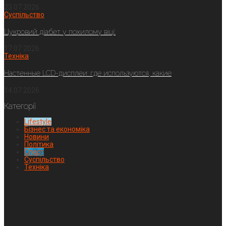
23.07.2026
Суспільство
Цукровий діабет у похилому віці:
17.07.2026
Техніка
Настенные LCD-дисплеи: где используются, какие
14.07.2026
Категорії
Lifestyle
Бізнес та економіка
Новини
Політика
Спорт
Суспільство
Техніка