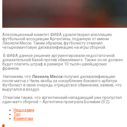
Апелляционный комитет ФИФА удовлетворил апелляцию
футбольной ассоциации Аргентины, поданную от имени
Лионеля Месси. Таким образом, футболисту отменил
четырехмачтовую дисквалификацию на игры сборной.
В ФИФА данное решение аргументировали недостаточной
доказательной базой против обвиняемого. Также он не должен
будет платить штраф в размере 10 тысяч швейцарских
франков.
Напомним, что
Лионель Месси
получил дисквалификацию
после матча с Чили, якобы за оскорбление бокового арбитра.
Футболист в свою очередь отрицал все обвинения, заявив, что
выругался в воздух.
Отметим также, что аргентинский нападающий уже пропустил
один матч сборной – Аргентина проиграла Боливии (0:2).
Нещодавні
Топ
Коментарі
1