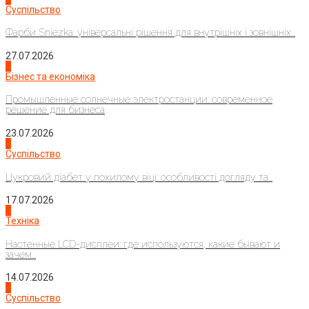
Суспільство
Фарби Sniezka: універсальні рішення для внутрішніх і зовнішніх...
27.07.2026
2
Бізнес та економіка
Промышленные солнечные электростанции: современное
решение для бизнеса
23.07.2026
3
Суспільство
Цукровий діабет у похилому віці: особливості догляду та...
17.07.2026
4
Техніка
Настенные LCD-дисплеи: где используются, какие бывают и
зачем...
14.07.2026
1
Суспільство