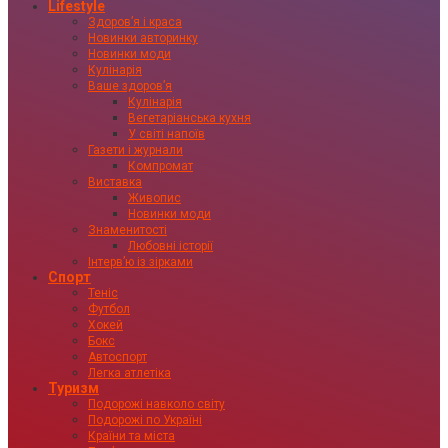
Lifestyle
Здоровʼя і краса
Новинки авторинку
Новинки моди
Кулінарія
Ваше здоровʼя
Кулінарія
Вегетаріанська кухня
У світі напоїв
Газети і журнали
Компромат
Виставка
Живопис
Новинки моди
Знаменитості
Любовні історії
Інтервʼю із зірками
Спорт
Теніс
Футбол
Хокей
Бокс
Автоспорт
Легка атлетіка
Туризм
Подорожі навколо світу
Подорожі по Україні
Країни та міста