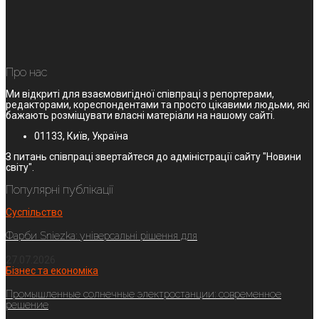
Про нас
Ми відкриті для взаємовигідної співпраці з репортерами,
редакторами, кореспондентами та просто цікавими людьми, які
бажають розміщувати власні матеріали на нашому сайті.
01133, Київ, Україна
З питань співпраці звертайтеся до адміністрації сайту "Новини
світу".
Популярні публікації
Суспільство
Фарби Sniezka: універсальні рішення для
27.07.2026
Бізнес та економіка
Промышленные солнечные электростанции: современное
решение