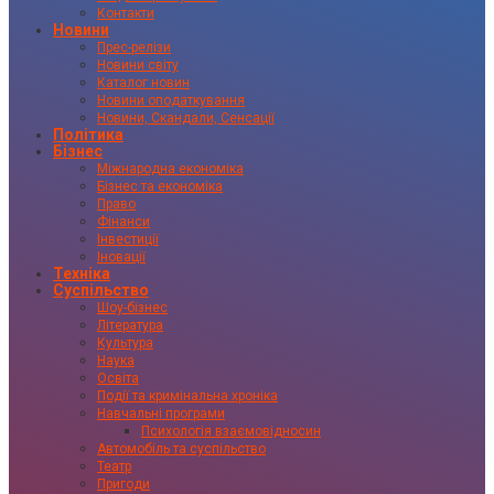
Контакти
Новини
Прес-релізи
Новини світу
Каталог новин
Новини оподаткування
Новини, Скандали, Сенсації
Політика
Бізнес
Міжнародна економіка
Бізнес та економіка
Право
Фінанси
Інвестиції
Іновації
Техніка
Суспільство
Шоу-бізнес
Література
Культура
Наука
Освіта
Події та кримінальна хроніка
Навчальні програми
Психологія взаємовідносин
Автомобіль та суспільство
Театр
Пригоди