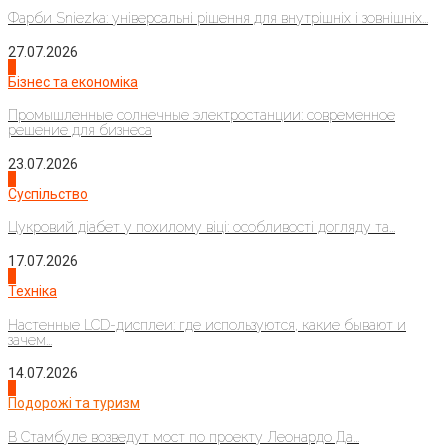
Фарби Sniezka: універсальні рішення для внутрішніх і зовнішніх...
27.07.2026
2
Бізнес та економіка
Промышленные солнечные электростанции: современное
решение для бизнеса
23.07.2026
3
Суспільство
Цукровий діабет у похилому віці: особливості догляду та...
17.07.2026
4
Техніка
Настенные LCD-дисплеи: где используются, какие бывают и
зачем...
14.07.2026
1
Подорожі та туризм
В Стамбуле возведут мост по проекту Леонардо Да...