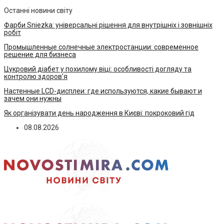
Останні новини світу
Фарби Sniezka: універсальні рішення для внутрішніх і зовнішніх
робіт
Промышленные солнечные электростанции: современное
решение для бизнеса
Цукровий діабет у похилому віці: особливості догляду та
контролю здоров’я
Настенные LCD-дисплеи: где используются, какие бывают и
зачем они нужны
Як організувати день народження в Києві: покроковий гід
08.08.2026