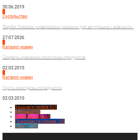
30.06.2019
2
Суспільство
Фарби Sniezka: універсальні рішення для внутрішніх і зовнішніх...
27.07.2026
3
Каталог новин
Секреты хранения молочных продуктов
02.03.2010
4
Каталог новин
Пусть молодежь порадуется
02.03.2010
Здоров'я і краса
321
Кулінарія
94
Новинки моди
63
Подорожі та туризм
125
Спорт
1224