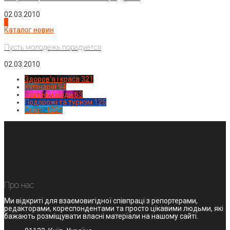
02.03.2010
4
Каталог новин
Пусть молодежь порадуется
02.03.2010
Здоров'я і краса
321
Кулінарія
94
Новинки моди
63
Подорожі та туризм
125
Спорт
1224
Про нас
Ми відкриті для взаємовигідної співпраці з репортерами,
редакторами, кореспондентами та просто цікавими людьми, які
бажають розміщувати власні матеріали на нашому сайті.