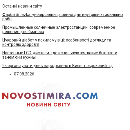
Останні новини світу
Фарби Sniezka: універсальні рішення для внутрішніх і зовнішніх
робіт
Промышленные солнечные электростанции: современное
решение для бизнеса
Цукровий діабет у похилому віці: особливості догляду та
контролю здоров’я
Настенные LCD-дисплеи: где используются, какие бывают и
зачем они нужны
Як організувати день народження в Києві: покроковий гід
07.08.2026