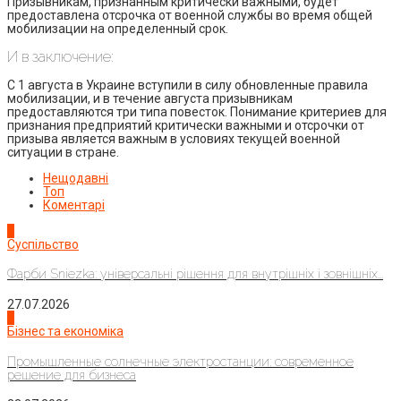
Призывникам, признанным критически важными, будет
предоставлена отсрочка от военной службы во время общей
мобилизации на определенный срок.
И в заключение:
С 1 августа в Украине вступили в силу обновленные правила
мобилизации, и в течение августа призывникам
предоставляются три типа повесток. Понимание критериев для
признания предприятий критически важными и отсрочки от
призыва является важным в условиях текущей военной
ситуации в стране.
Нещодавні
Топ
Коментарі
1
Суспільство
Фарби Sniezka: універсальні рішення для внутрішніх і зовнішніх...
27.07.2026
2
Бізнес та економіка
Промышленные солнечные электростанции: современное
решение для бизнеса