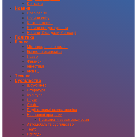
Контакти
Новини
Прес-релізи
Новини світу
Каталог новин
Новини оподаткування
Новини, Скандали, Сенсації
Політика
Бізнес
Міжнародна економіка
Бізнес та економіка
Право
Фінанси
Інвестиції
Іновації
Техніка
Суспільство
Шоу-бізнес
Література
Культура
Наука
Освіта
Події та кримінальна хроніка
Навчальні програми
Психологія взаємовідносин
Автомобіль та суспільство
Театр
Пригоди