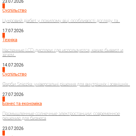
23.07.2026
3
Суспільство
Цукровий діабет у похилому віці: особливості догляду та...
17.07.2026
4
Техніка
Настенные LCD-дисплеи: где используются, какие бывают и
зачем...
14.07.2026
1
Суспільство
Фарби Sniezka: універсальні рішення для внутрішніх і зовнішніх...
27.07.2026
2
Бізнес та економіка
Промышленные солнечные электростанции: современное
решение для бизнеса
23.07.2026
3