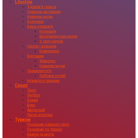
Lifestyle
Здоровʼя і краса
Новинки авторинку
Новинки моди
Кулінарія
Ваше здоровʼя
Кулінарія
Вегетаріанська кухня
У світі напоїв
Газети і журнали
Компромат
Виставка
Живопис
Новинки моди
Знаменитості
Любовні історії
Інтервʼю із зірками
Спорт
Теніс
Футбол
Хокей
Бокс
Автоспорт
Легка атлетіка
Туризм
Подорожі навколо світу
Подорожі по Україні
Країни та міста