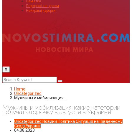
Пам’ятки
Подорожі та туризм
Найкращі курорти
X
Home
Uncategorized
Мужчины и мобилизация:…
Мужчины и мобилизация: какие категории
получат отсрочку в августе в Украине
Uncategorized
Новини
Політика
Ситуація на Південному
Сході України
04.08.2023