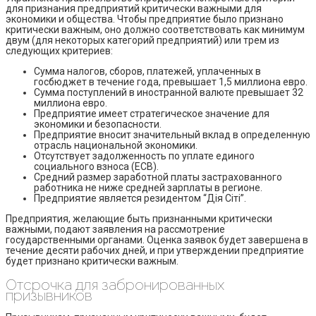
для признания предприятий критически важными для
экономики и общества. Чтобы предприятие было признано
критически важным, оно должно соответствовать как минимум
двум (для некоторых категорий предприятий) или трем из
следующих критериев:
Сумма налогов, сборов, платежей, уплаченных в
госбюджет в течение года, превышает 1,5 миллиона евро.
Сумма поступлений в иностранной валюте превышает 32
миллиона евро.
Предприятие имеет стратегическое значение для
экономики и безопасности.
Предприятие вносит значительный вклад в определенную
отрасль национальной экономики.
Отсутствует задолженность по уплате единого
социального взноса (ЕСВ).
Средний размер заработной платы застрахованного
работника не ниже средней зарплаты в регионе.
Предприятие является резидентом “Дія Сіті”.
Предприятия, желающие быть признанными критически
важными, подают заявления на рассмотрение
государственными органами. Оценка заявок будет завершена в
течение десяти рабочих дней, и при утверждении предприятие
будет признано критически важным.
Отсрочка для забронированных
призывников