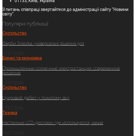
01133, Київ, Україна
З питань співпраці звертайтеся до адміністрації сайту "Новини
світу".
Популярні публікації
Суспільство
Фарби Sniezka: універсальні рішення для
27.07.2026
Бізнес та економіка
Промышленные солнечные электростанции: современное
решение
23.07.2026
Суспільство
Цукровий діабет у похилому віці:
17.07.2026
Техніка
Настенные LCD-дисплеи: где используются, какие
14.07.2026