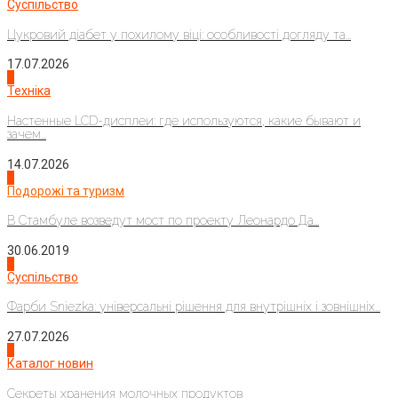
Суспільство
Цукровий діабет у похилому віці: особливості догляду та...
17.07.2026
4
Техніка
Настенные LCD-дисплеи: где используются, какие бывают и
зачем...
14.07.2026
1
Подорожі та туризм
В Стамбуле возведут мост по проекту Леонардо Да...
30.06.2019
2
Суспільство
Фарби Sniezka: універсальні рішення для внутрішніх і зовнішніх...
27.07.2026
3
Каталог новин
Секреты хранения молочных продуктов