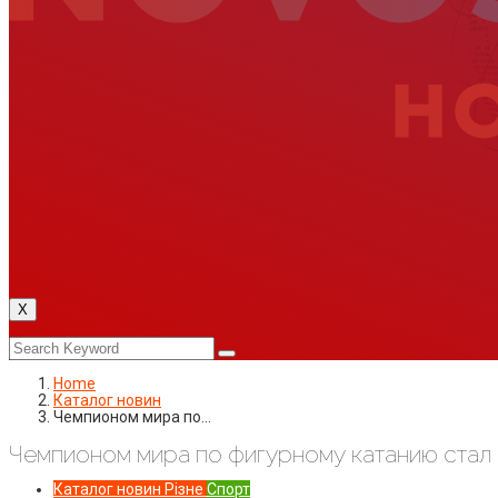
X
Home
Каталог новин
Чемпионом мира по…
Чемпионом мира по фигурному катанию стал
Каталог новин
Різне
Спорт