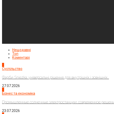
Нещодавні
Топ
Коментарі
1
Суспільство
Фарби Sniezka: універсальні рішення для внутрішніх і зовнішніх...
27.07.2026
2
Бізнес та економіка
Промышленные солнечные электростанции: современное решени
23.07.2026