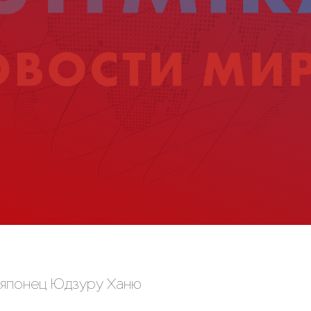
 японец Юдзуру Ханю