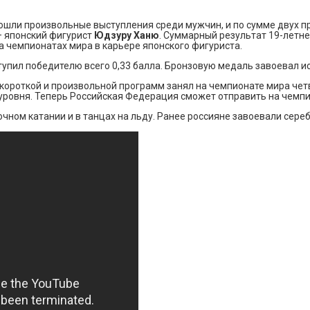
рошли произвольные выступления среди мужчин, и по сумме двух 
– японский фигурист
Юдзуру Ханю
. Суммарный результат 19-летне
 чемпионатах мира в карьере японского фигуриста.
тупил победителю всего 0,33 балла. Бронзовую медаль завоевал ис
ороткой и произвольной программ занял на чемпионате мира четве
уровня. Теперь Российская Федерация сможет отправить на чемпи
очном катании и в танцах на льду. Ранее россияне завоевали сер