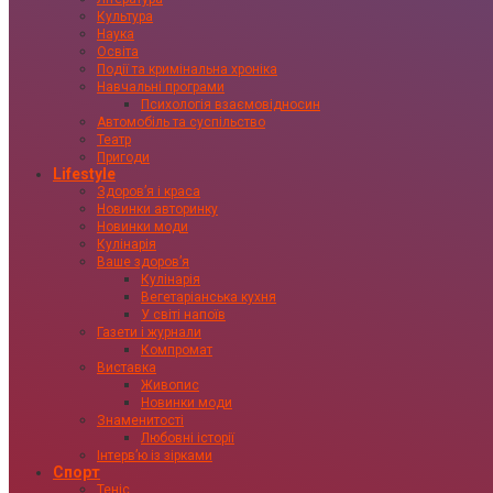
Культура
Наука
Освіта
Події та кримінальна хроніка
Навчальні програми
Психологія взаємовідносин
Автомобіль та суспільство
Театр
Пригоди
Lifestyle
Здоровʼя і краса
Новинки авторинку
Новинки моди
Кулінарія
Ваше здоровʼя
Кулінарія
Вегетаріанська кухня
У світі напоїв
Газети і журнали
Компромат
Виставка
Живопис
Новинки моди
Знаменитості
Любовні історії
Інтервʼю із зірками
Спорт
Теніс