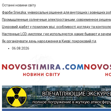
Останні новини світу
Фарби Sniezka: універсальні рішення для внутрішніх і зовнішніх ро
Промышленные солнечные электростанции: современное решени
Цукровий діабет у похилому віці: особливості догляду та контрол
Настенные LCD-дисплеи: где используются, какие бывают и заче
Як організувати день народження в Києві: покроковий гід
06.08.2026