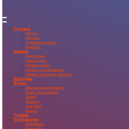
Головна
Про нас
Реклама
Угода користувача
Контакти
Новини
Прес-релізи
Новини світу
Каталог новин
Новини оподаткування
Новини, Скандали, Сенсації
Політика
Бізнес
Міжнародна економіка
Бізнес та економіка
Право
Фінанси
Інвестиції
Іновації
Техніка
Суспільство
Шоу-бізнес
Література