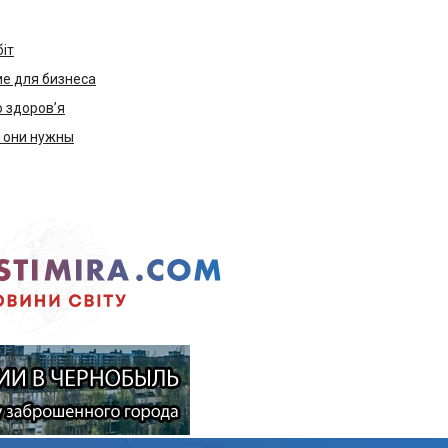
біт
е для бизнеса
ю здоров’я
м они нужны