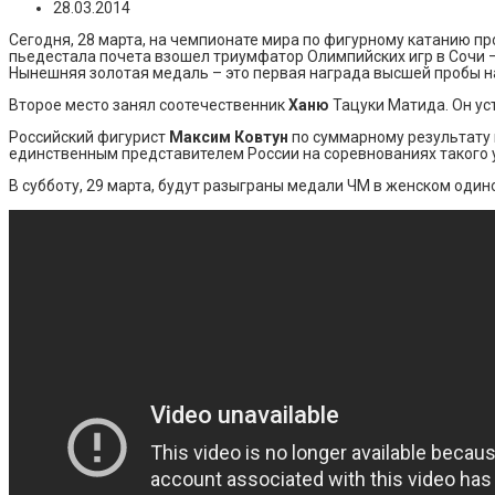
28.03.2014
Сегодня, 28 марта, на чемпионате мира по фигурному катанию п
пьедестала почета взошел триумфатор Олимпийских игр в Сочи 
Нынешняя золотая медаль – это первая награда высшей пробы на
Второе место занял соотечественник
Ханю
Тацуки Матида. Он ус
Российский фигурист
Максим Ковтун
по суммарному результату к
единственным представителем России на соревнованиях такого 
В субботу, 29 марта, будут разыграны медали ЧМ в женском один