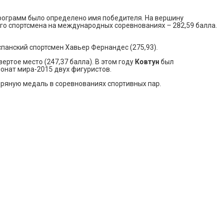
программ было определено имя победителя. На вершину
го спортсмена на международных соревнованиях – 282,59 балла.
панский спортсмен Хавьер Фернандес (275,93).
ртое место (247,37 балла). В этом году
Ковтун
был
онат мира-2015 двух фигуристов.
ебряную медаль в соревнованиях спортивных пар.