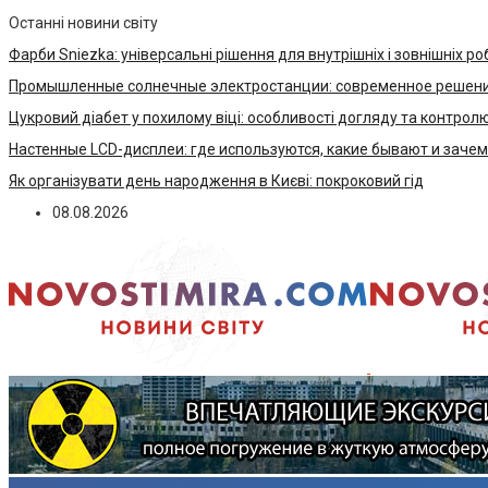
Останні новини світу
Фарби Sniezka: універсальні рішення для внутрішніх і зовнішніх ро
Промышленные солнечные электростанции: современное решени
Цукровий діабет у похилому віці: особливості догляду та контрол
Настенные LCD-дисплеи: где используются, какие бывают и заче
Як організувати день народження в Києві: покроковий гід
08.08.2026