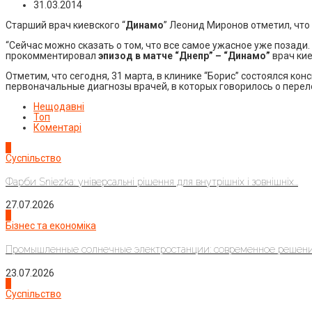
31.03.2014
Старший врач киевского “
Динамо
” Леонид Миронов отметил, что
“Сейчас можно сказать о том, что все самое ужасное уже позади. 
прокомментировал
эпизод в матче “Днепр” – “Динамо”
врач кие
Отметим, что сегодня, 31 марта, в клинике “Борис” состоялся кон
первоначальные диагнозы врачей, в которых говорилось о перел
Нещодавні
Топ
Коментарі
1
Суспільство
Фарби Sniezka: універсальні рішення для внутрішніх і зовнішніх...
27.07.2026
2
Бізнес та економіка
Промышленные солнечные электростанции: современное решени
23.07.2026
3
Суспільство