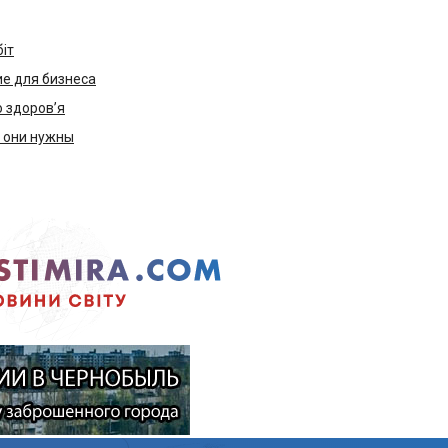
біт
е для бизнеса
ю здоров’я
м они нужны