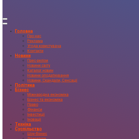
Головна
Про нас
Реклама
Угода користувача
Контакти
Новини
Прес-релізи
Новини світу
Каталог новин
Новини оподаткування
Новини, Скандали, Сенсації
Політика
Бізнес
Міжнародна економіка
Бізнес та економіка
Право
Фінанси
Інвестиції
Іновації
Техніка
Суспільство
Шоу-бізнес
Література