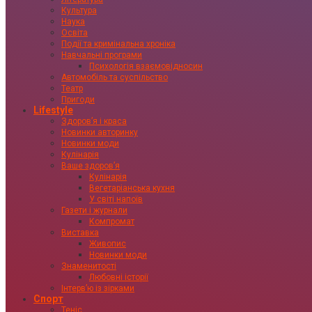
Культура
Наука
Освіта
Події та кримінальна хроніка
Навчальні програми
Психологія взаємовідносин
Автомобіль та суспільство
Театр
Пригоди
Lifestyle
Здоровʼя і краса
Новинки авторинку
Новинки моди
Кулінарія
Ваше здоровʼя
Кулінарія
Вегетаріанська кухня
У світі напоїв
Газети і журнали
Компромат
Виставка
Живопис
Новинки моди
Знаменитості
Любовні історії
Інтервʼю із зірками
Спорт
Теніс