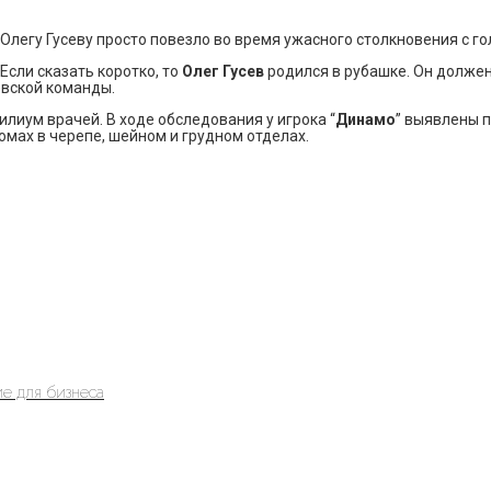
 Олегу Гусеву просто повезло во время ужасного столкновения с 
Если сказать коротко, то
Олег Гусев
родился в рубашке. Он должен
вской команды.
силиум врачей. В ходе обследования у игрока “
Динамо
” выявлены п
омах в черепе, шейном и грудном отделах.
е для бизнеса