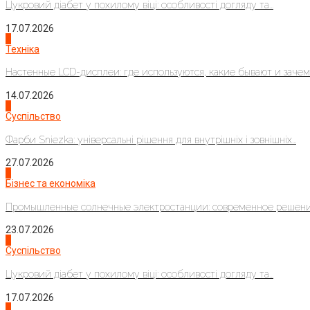
Цукровий діабет у похилому віці: особливості догляду та...
17.07.2026
4
Техніка
Настенные LCD-дисплеи: где используются, какие бывают и зачем..
14.07.2026
1
Суспільство
Фарби Sniezka: універсальні рішення для внутрішніх і зовнішніх...
27.07.2026
2
Бізнес та економіка
Промышленные солнечные электростанции: современное решени
23.07.2026
3
Суспільство
Цукровий діабет у похилому віці: особливості догляду та...
17.07.2026
4