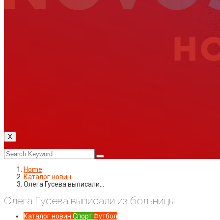
X
Home
Каталог новин
Олега Гусева выписали…
Олега Гусева выписали из больницы
Каталог новин
Спорт
Футбол