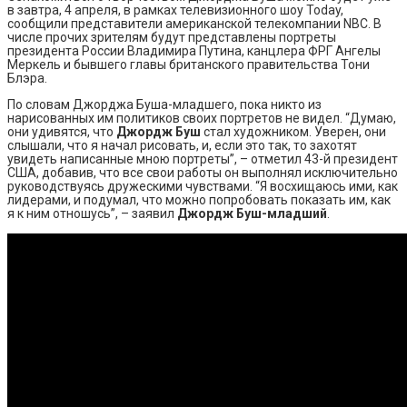
в завтра, 4 апреля, в рамках телевизионного шоу Today,
сообщили представители американской телекомпании NBC. В
числе прочих зрителям будут представлены портреты
президента России Владимира Путина, канцлера ФРГ Ангелы
Меркель и бывшего главы британского правительства Тони
Блэра.
По словам Джорджа Буша-младшего, пока никто из
нарисованных им политиков своих портретов не видел. “Думаю,
они удивятся, что
Джордж Буш
стал художником. Уверен, они
слышали, что я начал рисовать, и, если это так, то захотят
увидеть написанные мною портреты”, – отметил 43-й президент
США, добавив, что все свои работы он выполнял исключительно
руководствуясь дружескими чувствами. “Я восхищаюсь ими, как
лидерами, и подумал, что можно попробовать показать им, как
я к ним отношусь”, – заявил
Джордж Буш-младший
.