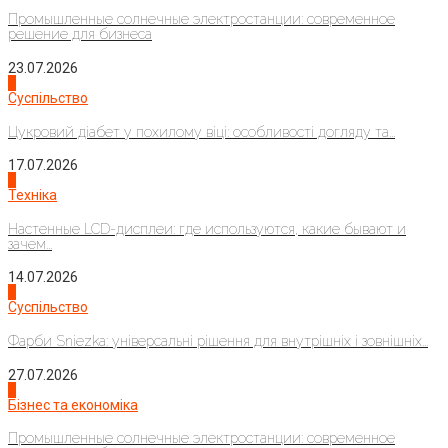
Промышленные солнечные электростанции: современное
решение для бизнеса
23.07.2026
3
Суспільство
Цукровий діабет у похилому віці: особливості догляду та...
17.07.2026
4
Техніка
Настенные LCD-дисплеи: где используются, какие бывают и
зачем...
14.07.2026
1
Суспільство
Фарби Sniezka: універсальні рішення для внутрішніх і зовнішніх...
27.07.2026
2
Бізнес та економіка
Промышленные солнечные электростанции: современное