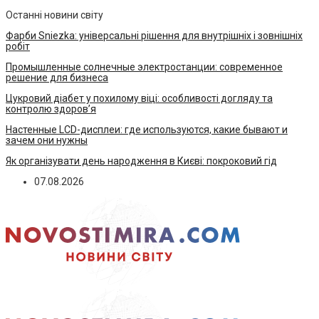
Останні новини світу
Фарби Sniezka: універсальні рішення для внутрішніх і зовнішніх
робіт
Промышленные солнечные электростанции: современное
решение для бизнеса
Цукровий діабет у похилому віці: особливості догляду та
контролю здоров’я
Настенные LCD-дисплеи: где используются, какие бывают и
зачем они нужны
Як організувати день народження в Києві: покроковий гід
07.08.2026