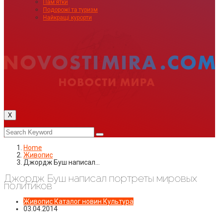
Пам’ятки
Подорожі та туризм
Найкращі курорти
X
Home
Живопис
Джордж Буш написал…
Джордж Буш написал портреты мировых
политиков
Живопис
Каталог новин
Культура
03.04.2014