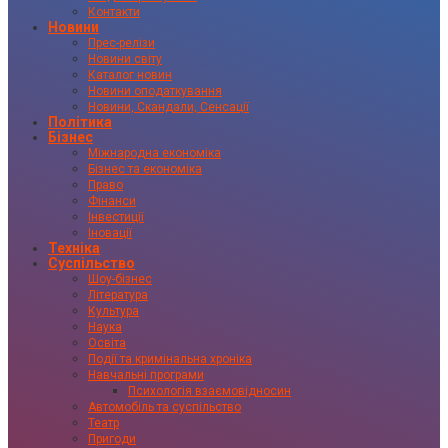
Контакти
Новини
Прес-релізи
Новини світу
Каталог новин
Новини оподаткування
Новини, Скандали, Сенсації
Політика
Бізнес
Міжнародна економіка
Бізнес та економіка
Право
Фінанси
Інвестиції
Іновації
Техніка
Суспільство
Шоу-бізнес
Література
Культура
Наука
Освіта
Події та кримінальна хроніка
Навчальні програми
Психологія взаємовідносин
Автомобіль та суспільство
Театр
Пригоди