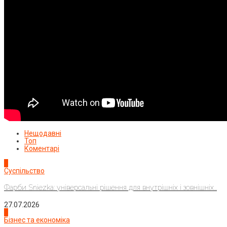
Нещодавні
Топ
Коментарі
1
Суспільство
Фарби Sniezka: універсальні рішення для внутрішніх і зовнішніх...
27.07.2026
2
Бізнес та економіка