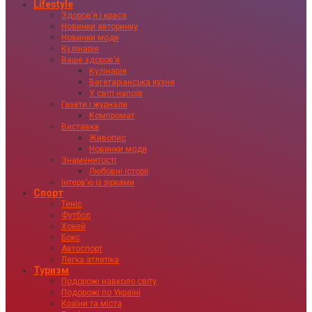
Lifestyle
Здоровʼя і краса
Новинки авторинку
Новинки моди
Кулінарія
Ваше здоровʼя
Кулінарія
Вегетаріанська кухня
У світі напоїв
Газети і журнали
Компромат
Виставка
Живопис
Новинки моди
Знаменитості
Любовні історії
Інтервʼю із зірками
Спорт
Теніс
Футбол
Хокей
Бокс
Автоспорт
Легка атлетіка
Туризм
Подорожі навколо світу
Подорожі по Україні
Країни та міста