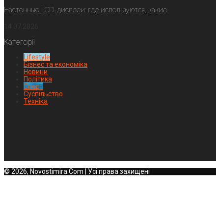
Настенные LCD-дисплеи: где используются, какие
14.07.2026
Категорії
Lifestyle
Бізнес та економіка
Новини
Політика
Спорт
Суспільство
Техніка
© 2026, Novostimira.Com | Усі права захищені