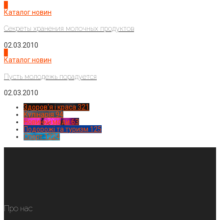
3
Каталог новин
Секреты хранения молочных продуктов
02.03.2010
4
Каталог новин
Пусть молодежь порадуется
02.03.2010
Здоров'я і краса
321
Кулінарія
94
Новинки моди
63
Подорожі та туризм
125
Спорт
1224
Про нас