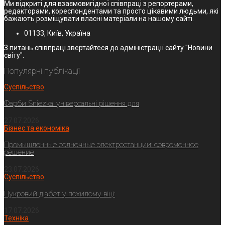
Ми відкриті для взаємовигідної співпраці з репортерами,
редакторами, кореспондентами та просто цікавими людьми, які
бажають розміщувати власні матеріали на нашому сайті.
01133, Київ, Україна
З питань співпраці звертайтеся до адміністрації сайту "Новини
світу".
Популярні публікації
Суспільство
Фарби Sniezka: універсальні рішення для
27.07.2026
Бізнес та економіка
Промышленные солнечные электростанции: современное
решение
23.07.2026
Суспільство
Цукровий діабет у похилому віці:
17.07.2026
Техніка