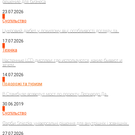
решение для бизнеса
23.07.2026
3
Суспільство
Цукровий діабет у похилому віці: особливості догляду та...
17.07.2026
4
Техніка
Настенные LCD-дисплеи: где используются, какие бывают и
зачем...
14.07.2026
1
Подорожі та туризм
В Стамбуле возведут мост по проекту Леонардо Да...
30.06.2019
2
Суспільство
Фарби Sniezka: універсальні рішення для внутрішніх і зовнішніх...
27.07.2026