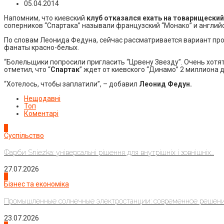
05.04.2014
Напомним, что киевский
к
луб отказался ехать на товарищеский
соперников “Спартака” называли французский “Монако” и англий
По словам Леонида Федуна, сейчас рассматривается вариант про
фанаты красно-белых.
“Болельщики попросили пригласить “Црвену Звезду”. Очень хотят
отметил, что “
Спартак
” ждет от киевского “Динамо” 2 миллиона д
“Хотелось, чтобы заплатили”, – добавил
Леонид Федун.
Нещодавні
Топ
Коментарі
1
Суспільство
Фарби Sniezka: універсальні рішення для внутрішніх і зовнішніх...
27.07.2026
2
Бізнес та економіка
Промышленные солнечные электростанции: современное решени
23.07.2026