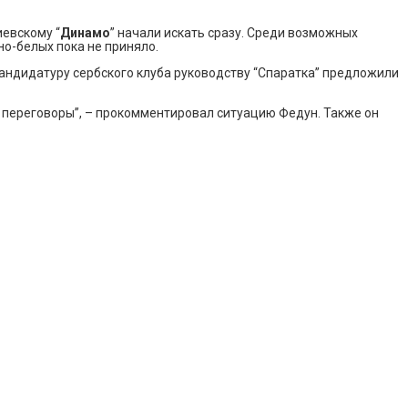
евскому “
Динамо
” начали искать сразу. Среди возможных
но-белых пока не приняло.
андидатуру сербского клуба руководству “Спаратка” предложили
и переговоры”, – прокомментировал ситуацию Федун. Также он