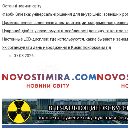
Останні новини світу
Фарби Sniezka: універсальні рішення для внутрішніх і зовнішніх ро
Промышленные солнечные электростанции: современное решени
Цукровий діабет у похилому віці: особливості догляду та контрол
Настенные LCD-дисплеи: где используются, какие бывают и заче
Як організувати день народження в Києві: покроковий гід
07.08.2026