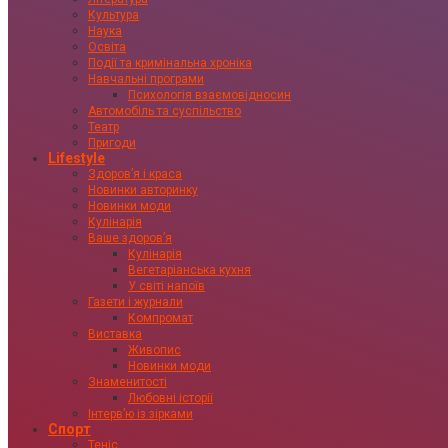
Культура
Наука
Освіта
Події та кримінальна хроніка
Навчальні програми
Психологія взаємовідносин
Автомобіль та суспільство
Театр
Пригоди
Lifestyle
Здоровʼя і краса
Новинки авторинку
Новинки моди
Кулінарія
Ваше здоровʼя
Кулінарія
Вегетаріанська кухня
У світі напоїв
Газети і журнали
Компромат
Виставка
Живопис
Новинки моди
Знаменитості
Любовні історії
Інтервʼю із зірками
Спорт
Теніс