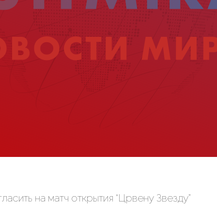
ласить на матч открытия “Црвену Звезду”