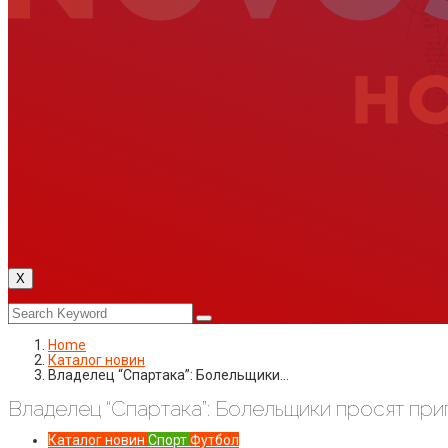
X
Home
Каталог новин
Владелец “Спартака”: Болельщики…
Владелец “Спартака”: Болельщики просят приг
Каталог новин
Спорт
Футбол