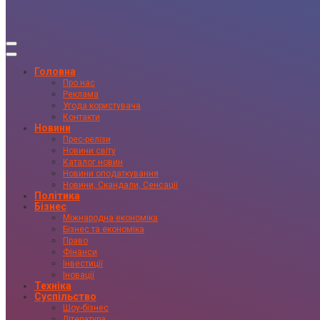
Головна
Про нас
Реклама
Угода користувача
Контакти
Новини
Прес-релізи
Новини світу
Каталог новин
Новини оподаткування
Новини, Скандали, Сенсації
Політика
Бізнес
Міжнародна економіка
Бізнес та економіка
Право
Фінанси
Інвестиції
Іновації
Техніка
Суспільство
Шоу-бізнес
Література