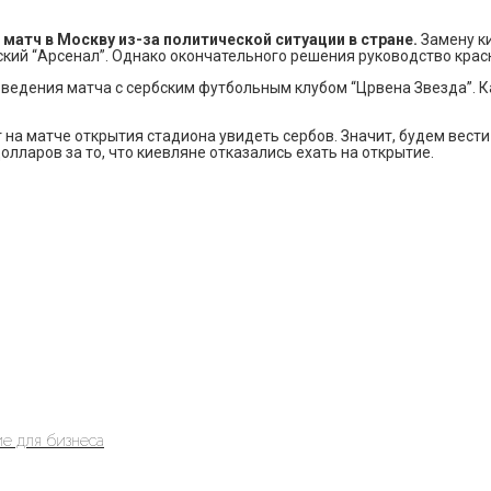
 матч в Москву из-за политической ситуации в стране.
Замену ки
ский “Арсенал”. Однако окончательного решения руководство крас
ведения матча с сербским футбольным клубом “Црвена Звезда”. К
 на матче открытия стадиона увидеть сербов. Значит, будем вест
олларов за то, что киевляне отказались ехать на открытие.
е для бизнеса