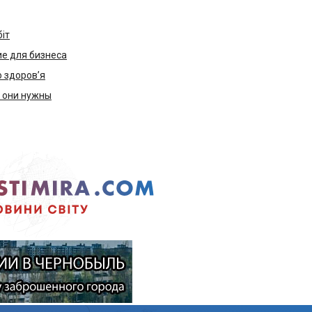
біт
е для бизнеса
ю здоров’я
м они нужны