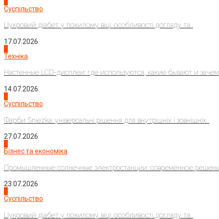
3
Суспільство
Цукровий діабет у похилому віці: особливості догляду та...
17.07.2026
4
Техніка
Настенные LCD-дисплеи: где используются, какие бывают и зачем..
14.07.2026
1
Суспільство
Фарби Sniezka: універсальні рішення для внутрішніх і зовнішніх...
27.07.2026
2
Бізнес та економіка
Промышленные солнечные электростанции: современное решени
23.07.2026
3
Суспільство
Цукровий діабет у похилому віці: особливості догляду та...