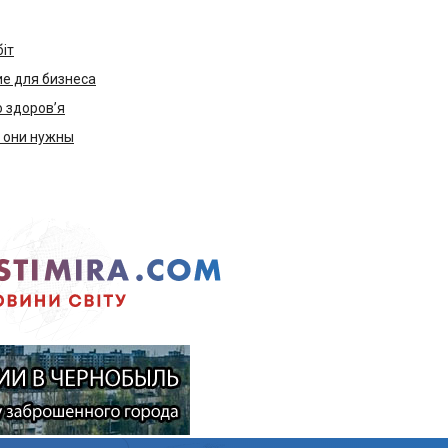
біт
е для бизнеса
ю здоров’я
м они нужны