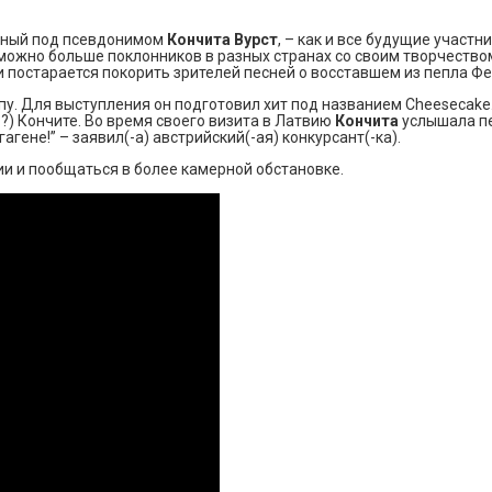
стный под псевдонимом
Кончита Вурст
, – как и все будущие участн
можно больше поклонников в разных странах со своим творчество
 постарается покорить зрителей песней о восставшем из пепла Фе
пу. Для выступления он подготовил хит под названием Cheesecak
?) Кончите. Во время своего визита в Латвию
Кончита
услышала п
гене!” – заявил(-а) австрийский(-ая) конкурсант(-ка).
ии и пообщаться в более камерной обстановке.