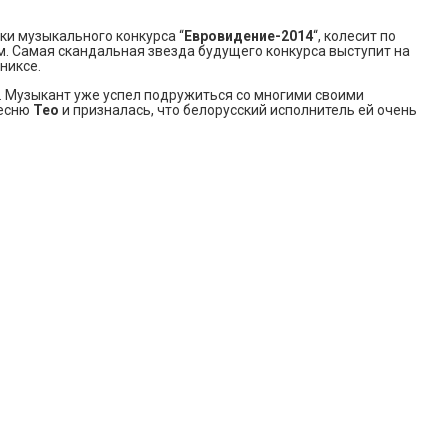
ики музыкального конкурса “
Евровидение-2014
“, колесит по
м. Самая скандальная звезда будущего конкурса выступит на
никсе.
e. Музыкант уже успел подружиться со многими своими
есню
Тео
и призналась, что белорусский исполнитель ей очень