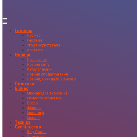
Головна
Про нас
Реклама
Угода користувача
Контакти
Новини
Прес-релізи
Новини світу
Каталог новин
Новини оподаткування
Новини, Скандали, Сенсації
Політика
Бізнес
Міжнародна економіка
Бізнес та економіка
Право
Фінанси
Інвестиції
Іновації
Техніка
Суспільство
Шоу-бізнес
Література