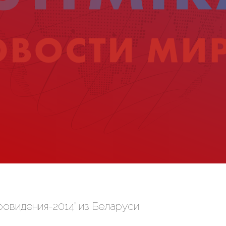
ровидения-2014” из Беларуси