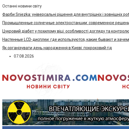
Останні новини світу
Фарби Sniezka: універсальні рішення для внутрішніх і зовнішніх ро
Промышленные солнечные электростанции: современное решени
Цукровий діабет у похилому віці: особливості догляду та контрол
Настенные LCD-дисплеи: где используются, какие бывают и заче
Як організувати день народження в Києві: покроковий гід
07.08.2026