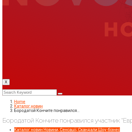
X
Home
Каталог новин
Бородатой Кончите понравился…
Бородатой Кончите понравился участник “Ев
Каталог новин
Новини, Сенсації, Скандали
Шоу-бізнес