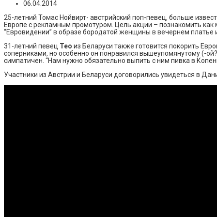
06.04.2014
25-летний Томас Нойвирт- австрийский поп-певец, больше изве
Европе с рекламным промотуром. Цель акции – познакомить как 
“Евровидении” в образе бородатой женщины в вечернем платье и
31-летний певец
Тео
из Беларуси также готовится покорить Евро
соперниками, но особенно он понравился вышеупомянутому (-ой?
симпатичен. “Нам нужно обязательно выпить с ним пивка в Копенга
Участники из Австрии и Беларуси договорились увидеться в Дан