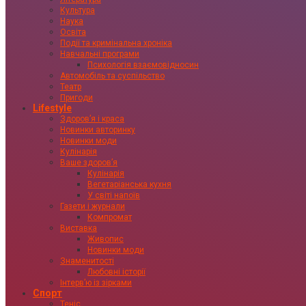
Культура
Наука
Освіта
Події та кримінальна хроніка
Навчальні програми
Психологія взаємовідносин
Автомобіль та суспільство
Театр
Пригоди
Lifestyle
Здоровʼя і краса
Новинки авторинку
Новинки моди
Кулінарія
Ваше здоровʼя
Кулінарія
Вегетаріанська кухня
У світі напоїв
Газети і журнали
Компромат
Виставка
Живопис
Новинки моди
Знаменитості
Любовні історії
Інтервʼю із зірками
Спорт
Теніс