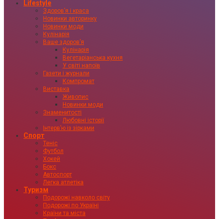
Lifestyle
Здоровʼя і краса
Новинки авторинку
Новинки моди
Кулінарія
Ваше здоровʼя
Кулінарія
Вегетаріанська кухня
У світі напоїв
Газети і журнали
Компромат
Виставка
Живопис
Новинки моди
Знаменитості
Любовні історії
Інтервʼю із зірками
Спорт
Теніс
Футбол
Хокей
Бокс
Автоспорт
Легка атлетіка
Туризм
Подорожі навколо світу
Подорожі по Україні
Країни та міста