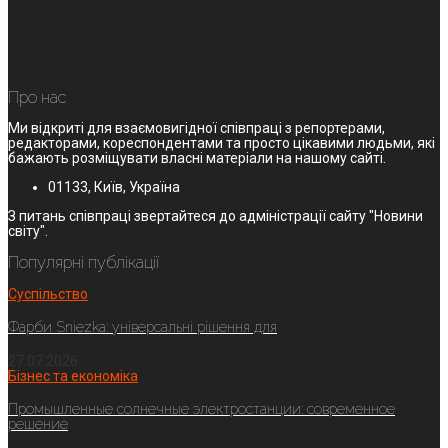
Про нас
Ми відкриті для взаємовигідної співпраці з репортерами,
редакторами, кореспондентами та просто цікавими людьми, які
бажають розміщувати власні матеріали на нашому сайті.
01133, Київ, Україна
З питань співпраці звертайтеся до адміністрації сайту "Новини
світу".
Популярні публікації
Суспільство
Фарби Sniezka: універсальні рішення для
27.07.2026
Бізнес та економіка
Промышленные солнечные электростанции: современное
решение