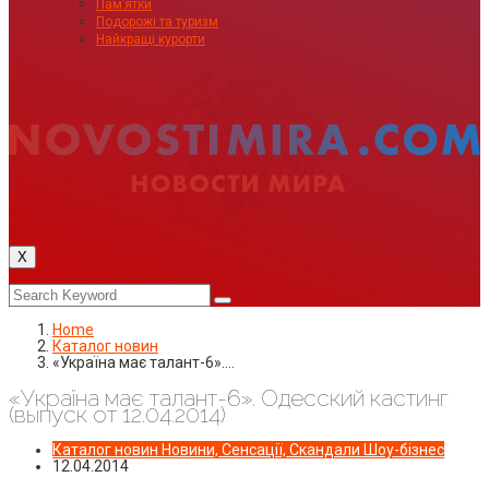
Пам’ятки
Подорожі та туризм
Найкращі курорти
X
Home
Каталог новин
«Україна має талант-6».…
«Україна має талант-6». Одесский кастинг
(выпуск от 12.04.2014)
Каталог новин
Новини, Сенсації, Скандали
Шоу-бізнес
12.04.2014