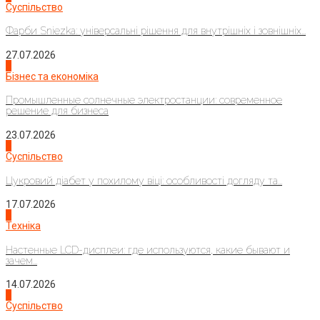
Суспільство
Фарби Sniezka: універсальні рішення для внутрішніх і зовнішніх...
27.07.2026
2
Бізнес та економіка
Промышленные солнечные электростанции: современное
решение для бизнеса
23.07.2026
3
Суспільство
Цукровий діабет у похилому віці: особливості догляду та...
17.07.2026
4
Техніка
Настенные LCD-дисплеи: где используются, какие бывают и
зачем...
14.07.2026
1
Суспільство