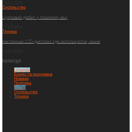
23.07.2026
Суспільство
Цукровий діабет у похилому віці:
17.07.2026
Техніка
Настенные LCD-дисплеи: где используются, какие
14.07.2026
Категорії
Lifestyle
Бізнес та економіка
Новини
Політика
Спорт
Суспільство
Техніка