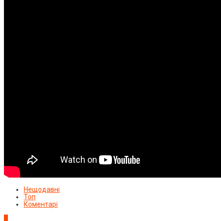
Нещодавні
Топ
Коментарі
1