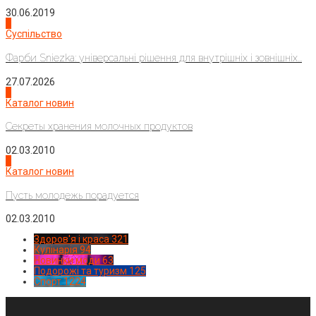
30.06.2019
2
Суспільство
Фарби Sniezka: універсальні рішення для внутрішніх і зовнішніх...
27.07.2026
3
Каталог новин
Секреты хранения молочных продуктов
02.03.2010
4
Каталог новин
Пусть молодежь порадуется
02.03.2010
Здоров'я і краса
321
Кулінарія
94
Новинки моди
63
Подорожі та туризм
125
Спорт
1224