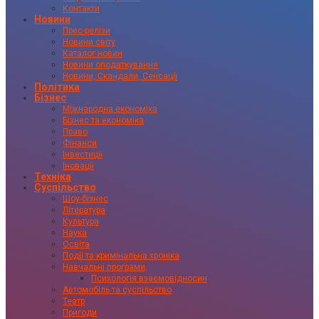
Контакти
Новини
Прес-релізи
Новини світу
Каталог новин
Новини оподаткування
Новини, Скандали, Сенсації
Політика
Бізнес
Міжнародна економіка
Бізнес та економіка
Право
Фінанси
Інвестиції
Іновації
Техніка
Суспільство
Шоу-бізнес
Література
Культура
Наука
Освіта
Події та кримінальна хроніка
Навчальні програми
Психологія взаємовідносин
Автомобіль та суспільство
Театр
Пригоди