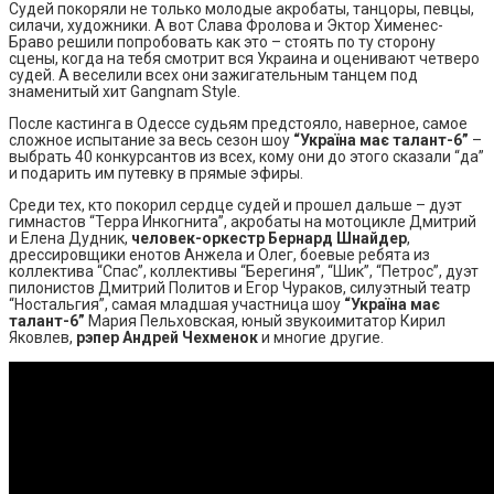
Судей покоряли не только молодые акробаты, танцоры, певцы,
силачи, художники. А вот Слава Фролова и Эктор Хименес-
Браво решили попробовать как это – стоять по ту сторону
сцены, когда на тебя смотрит вся Украина и оценивают четверо
судей. А веселили всех они зажигательным танцем под
знаменитый хит Gangnam Style.
После кастинга в Одессе судьям предстояло, наверное, самое
сложное испытание за весь сезон шоу
“Україна має талант-6”
–
выбрать 40 конкурсантов из всех, кому они до этого сказали “да”
и подарить им путевку в прямые эфиры.
Среди тех, кто покорил сердце судей и прошел дальше – дуэт
гимнастов “Терра Инкогнита”, акробаты на мотоцикле Дмитрий
и Елена Дудник,
человек-оркестр Бернард Шнайдер
,
дрессировщики енотов Анжела и Олег, боевые ребята из
коллектива “Спас”, коллективы “Берегиня”, “Шик”, “Петрос”, дуэт
пилонистов Дмитрий Политов и Егор Чураков, силуэтный театр
“Ностальгия”, самая младшая участница шоу
“Україна має
талант-6”
Мария Пельховская, юный звукоимитатор Кирил
Яковлев,
рэпер Андрей Чехменок
и многие другие.