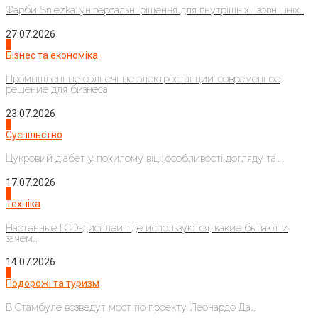
Фарби Sniezka: універсальні рішення для внутрішніх і зовнішніх...
27.07.2026
2
Бізнес та економіка
Промышленные солнечные электростанции: современное
решение для бизнеса
23.07.2026
3
Суспільство
Цукровий діабет у похилому віці: особливості догляду та...
17.07.2026
4
Техніка
Настенные LCD-дисплеи: где используются, какие бывают и
зачем...
14.07.2026
1
Подорожі та туризм
В Стамбуле возведут мост по проекту Леонардо Да...