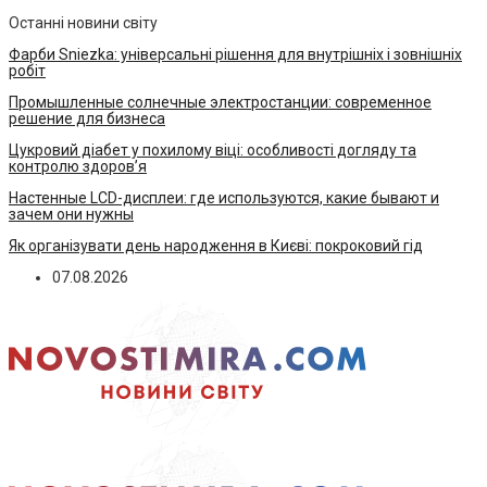
Останні новини світу
Фарби Sniezka: універсальні рішення для внутрішніх і зовнішніх
робіт
Промышленные солнечные электростанции: современное
решение для бизнеса
Цукровий діабет у похилому віці: особливості догляду та
контролю здоров’я
Настенные LCD-дисплеи: где используются, какие бывают и
зачем они нужны
Як організувати день народження в Києві: покроковий гід
07.08.2026