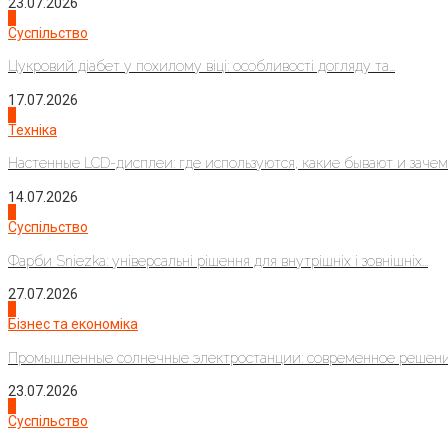
23.07.2026
3
Суспільство
Цукровий діабет у похилому віці: особливості догляду та...
17.07.2026
4
Техніка
Настенные LCD-дисплеи: где используются, какие бывают и зачем..
14.07.2026
1
Суспільство
Фарби Sniezka: універсальні рішення для внутрішніх і зовнішніх...
27.07.2026
2
Бізнес та економіка
Промышленные солнечные электростанции: современное решени
23.07.2026
3
Суспільство