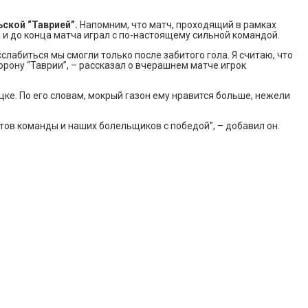
ской “Таврией”.
Напомним, что матч, проходящий в рамках
а и до конца матча играл с по-настоящему сильной командой.
слабиться мы смогли только после забитого гола. Я считаю, что
рону “Таврии”, – рассказал о вчерашнем матче игрок
ке. По его словам, мокрый газон ему нравится больше, нежели
тов команды и наших болельщиков с победой”, – добавил он.