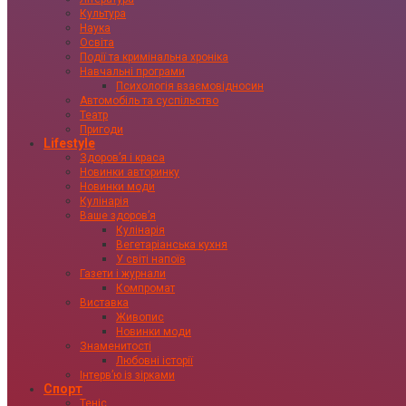
Культура
Наука
Освіта
Події та кримінальна хроніка
Навчальні програми
Психологія взаємовідносин
Автомобіль та суспільство
Театр
Пригоди
Lifestyle
Здоровʼя і краса
Новинки авторинку
Новинки моди
Кулінарія
Ваше здоровʼя
Кулінарія
Вегетаріанська кухня
У світі напоїв
Газети і журнали
Компромат
Виставка
Живопис
Новинки моди
Знаменитості
Любовні історії
Інтервʼю із зірками
Спорт
Теніс