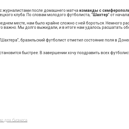
с журналистами после домашнего матча
команды с симферополь
ецкого клуба. По словам молодого футболиста, “
Шахтер
” от начал
еднем месте, нам было крайне сложно с ней бороться. Немного рас
 важно. Мы долго выжидали, и в итоге нам удалось расшатать обо
Шахтера”, бразильский футболист отметил состояние поля в Донец
 становится быстрее. В завершении хочу поздравить всех футболис
е для бизнеса