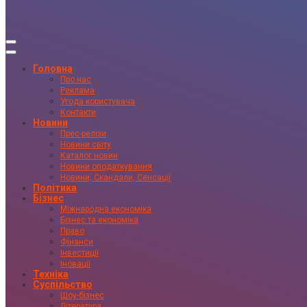
Головна
Про нас
Реклама
Угода користувача
Контакти
Новини
Прес-релізи
Новини світу
Каталог новин
Новини оподаткування
Новини, Скандали, Сенсації
Політика
Бізнес
Міжнародна економіка
Бізнес та економіка
Право
Фінанси
Інвестиції
Іновації
Техніка
Суспільство
Шоу-бізнес
Література