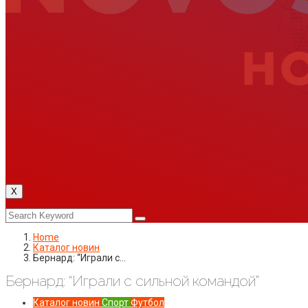
X
Home
Каталог новин
Бернард: “Играли с…
Бернард: “Играли с сильной командой”
Каталог новин
Спорт
Футбол