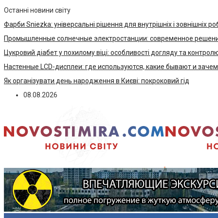
Останні новини світу
Фарби Sniezka: універсальні рішення для внутрішніх і зовнішніх ро
Промышленные солнечные электростанции: современное решени
Цукровий діабет у похилому віці: особливості догляду та контрол
Настенные LCD-дисплеи: где используются, какие бывают и заче
Як організувати день народження в Києві: покроковий гід
08.08.2026