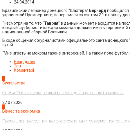
24.04.2014
Бразильский легионер донецкого “Шахтера”
Бернард
пообщался 
украинской Премьер-лиги, завершился со счетом 2:1 в пользу дон
“Несмотря на то, что “
Таврия
” в данный момент находится на посл
каждый футболист и каждая команда должны иметь терпение. Это
национальной сборной Бразилии.
В ходе общения с журналистами официального сайта донецкого “
сухой.
“Мне играть на мокром газоне интересней. На таком поле футбол
Нещодавні
Топ
Коментарі
1
Суспільство
Фарби Sniezka: універсальні рішення для внутрішніх і зовнішніх...
27.07.2026
2
Бізнес та економіка
Промышленные солнечные электростанции: современное решени