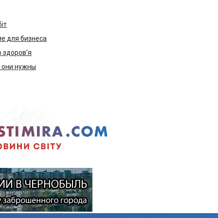
біт
е для бизнеса
ю здоров’я
м они нужны