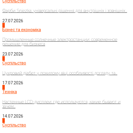
Суспільство
Фарби Sniezka: універсальні рішення для внутрішніх і зовнішніх...
27.07.2026
2
Бізнес та економіка
Промышленные солнечные электростанции: современное
решение для бизнеса
23.07.2026
3
Суспільство
Цукровий діабет у похилому віці: особливості догляду та...
17.07.2026
4
Техніка
Настенные LCD-дисплеи: где используются, какие бывают и
зачем...
14.07.2026
1
Суспільство