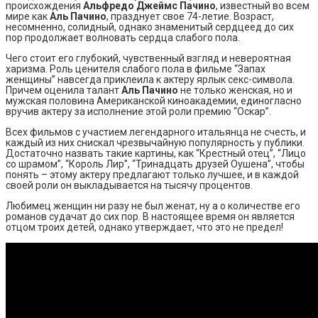
происхождения
Альфредо Джеймс Пачино
, известный во всем
мире как
Аль Пачино
, празднует свое 74-летие. Возраст,
несомненно, солидный, однако знаменитый сердцеед до сих
пор продолжает волновать сердца слабого пола.
Чего стоит его глубокий, чувственный взгляд и невероятная
харизма. Роль ценителя слабого пола в фильме “Запах
женщины” навсегда приклеила к актеру ярлык секс-символа.
Причем оценила талант
Аль Пачин
о
не только женская, но и
мужская половина Американской киноакадемии, единогласно
вручив актеру за исполнение этой роли премию “Оскар”.
Всех фильмов с участием легендарного итальянца не счесть, и
каждый из них снискал чрезвычайную популярность у публики.
Достаточно назвать такие картины, как “Крестный отец”, “Лицо
со шрамом”, “Король Лир”, “Тринадцать друзей Оушена”, чтобы
понять – этому актеру предлагают только лучшее, и в каждой
своей роли он выкладывается на тысячу процентов.
Любимец женщин ни разу не был женат, ну а о количестве его
романов судачат до сих пор. В настоящее время он является
отцом троих детей, однако утверждает, что это не предел!