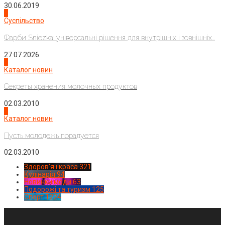
30.06.2019
2
Суспільство
Фарби Sniezka: універсальні рішення для внутрішніх і зовнішніх...
27.07.2026
3
Каталог новин
Секреты хранения молочных продуктов
02.03.2010
4
Каталог новин
Пусть молодежь порадуется
02.03.2010
Здоров'я і краса
321
Кулінарія
94
Новинки моди
63
Подорожі та туризм
125
Спорт
1224