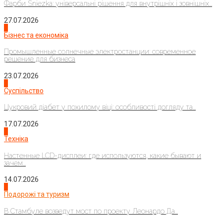
Фарби Sniezka: універсальні рішення для внутрішніх і зовнішніх...
27.07.2026
2
Бізнес та економіка
Промышленные солнечные электростанции: современное
решение для бизнеса
23.07.2026
3
Суспільство
Цукровий діабет у похилому віці: особливості догляду та...
17.07.2026
4
Техніка
Настенные LCD-дисплеи: где используются, какие бывают и
зачем...
14.07.2026
1
Подорожі та туризм
В Стамбуле возведут мост по проекту Леонардо Да...