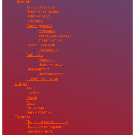
Lifestyle
Здоровʼя і краса
Новинки авторинку
Новинки моди
Кулінарія
Ваше здоровʼя
Кулінарія
Вегетаріанська кухня
У світі напоїв
Газети і журнали
Компромат
Виставка
Живопис
Новинки моди
Знаменитості
Любовні історії
Інтервʼю із зірками
Спорт
Теніс
Футбол
Хокей
Бокс
Автоспорт
Легка атлетіка
Туризм
Подорожі навколо світу
Подорожі по Україні
Країни та міста