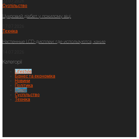
23.07.2026
Суспільство
Цукровий діабет у похилому віці:
17.07.2026
Техніка
Настенные LCD-дисплеи: где используются, какие
14.07.2026
Категорії
Lifestyle
Бізнес та економіка
Новини
Політика
Спорт
Суспільство
Техніка