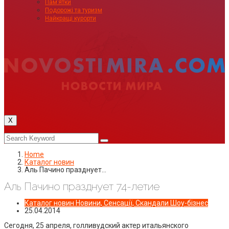
Пам’ятки
Подорожі та туризм
Найкращі курорти
X
Home
Каталог новин
Аль Пачино празднует…
Аль Пачино празднует 74-летие
Каталог новин
Новини, Сенсації, Скандали
Шоу-бізнес
25.04.2014
Сегодня, 25 апреля, голливудский актер итальянского