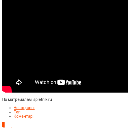
По матреиалам: spletnik.ru
Нещодавні
Топ
Коментарі
1