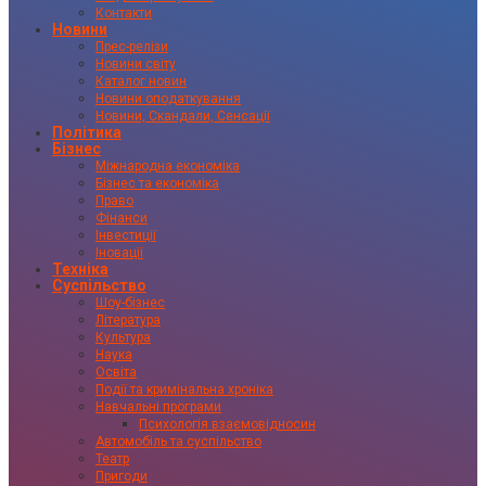
Контакти
Новини
Прес-релізи
Новини світу
Каталог новин
Новини оподаткування
Новини, Скандали, Сенсації
Політика
Бізнес
Міжнародна економіка
Бізнес та економіка
Право
Фінанси
Інвестиції
Іновації
Техніка
Суспільство
Шоу-бізнес
Література
Культура
Наука
Освіта
Події та кримінальна хроніка
Навчальні програми
Психологія взаємовідносин
Автомобіль та суспільство
Театр
Пригоди