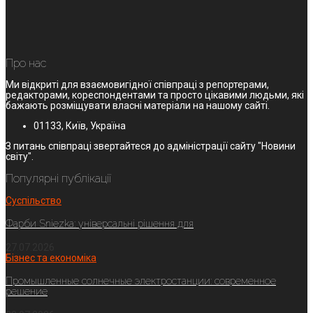
Про нас
Ми відкриті для взаємовигідної співпраці з репортерами,
редакторами, кореспондентами та просто цікавими людьми, які
бажають розміщувати власні матеріали на нашому сайті.
01133, Київ, Україна
З питань співпраці звертайтеся до адміністрації сайту "Новини
світу".
Популярні публікації
Суспільство
Фарби Sniezka: універсальні рішення для
27.07.2026
Бізнес та економіка
Промышленные солнечные электростанции: современное
решение