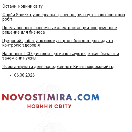
Останні новини світу
Фарби Sniezka: універсальні рішення для внутрішніх і зовнішніх
робіт
Промышленные солнечные электростанции: современное
решение для бизнеса
Цукровий діабет у похилому віці: особливості догляду та
контролю здоров’я
Настенные LCD-дисплеи: где используются, какие бывают и
зачем они нужны
Як організувати день народження в Києві: покроковий гід
06.08.2026