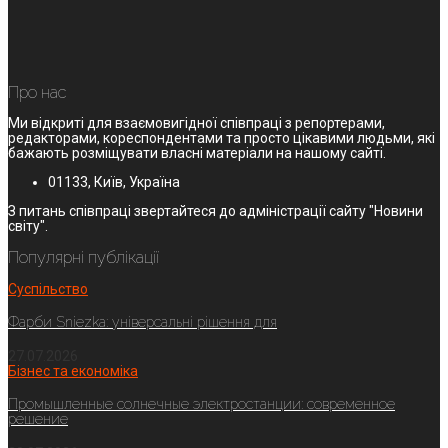
Про нас
Ми відкриті для взаємовигідної співпраці з репортерами,
редакторами, кореспондентами та просто цікавими людьми, які
бажають розміщувати власні матеріали на нашому сайті.
01133, Київ, Україна
З питань співпраці звертайтеся до адміністрації сайту "Новини
світу".
Популярні публікації
Суспільство
Фарби Sniezka: універсальні рішення для
27.07.2026
Бізнес та економіка
Промышленные солнечные электростанции: современное
решение