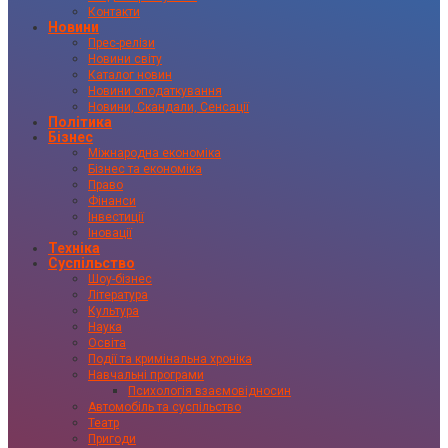
Контакти
Новини
Прес-релізи
Новини світу
Каталог новин
Новини оподаткування
Новини, Скандали, Сенсації
Політика
Бізнес
Міжнародна економіка
Бізнес та економіка
Право
Фінанси
Інвестиції
Іновації
Техніка
Суспільство
Шоу-бізнес
Література
Культура
Наука
Освіта
Події та кримінальна хроніка
Навчальні програми
Психологія взаємовідносин
Автомобіль та суспільство
Театр
Пригоди