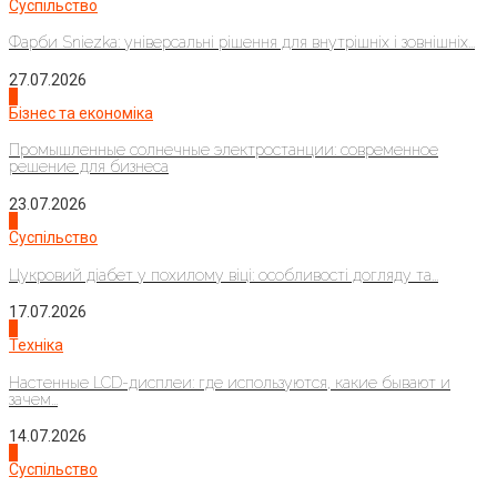
Суспільство
Фарби Sniezka: універсальні рішення для внутрішніх і зовнішніх...
27.07.2026
2
Бізнес та економіка
Промышленные солнечные электростанции: современное
решение для бизнеса
23.07.2026
3
Суспільство
Цукровий діабет у похилому віці: особливості догляду та...
17.07.2026
4
Техніка
Настенные LCD-дисплеи: где используются, какие бывают и
зачем...
14.07.2026
1
Суспільство