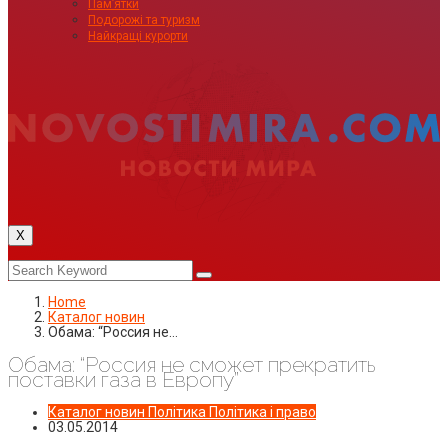
Пам’ятки
Подорожі та туризм
Найкращі курорти
X
Home
Каталог новин
Обама: “Россия не…
Обама: “Россия не сможет прекратить
поставки газа в Европу”
Каталог новин
Політика
Політика і право
03.05.2014