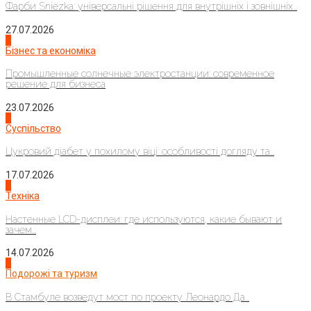
Фарби Sniezka: універсальні рішення для внутрішніх і зовнішніх...
27.07.2026
2
Бізнес та економіка
Промышленные солнечные электростанции: современное
решение для бизнеса
23.07.2026
3
Суспільство
Цукровий діабет у похилому віці: особливості догляду та...
17.07.2026
4
Техніка
Настенные LCD-дисплеи: где используются, какие бывают и
зачем...
14.07.2026
1
Подорожі та туризм
В Стамбуле возведут мост по проекту Леонардо Да...