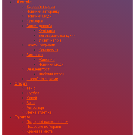
Lifestyle
Здоровʼя і краса
Новинки авторинку
Новинки моди
Кулінарія
Ваше здоровʼя
Кулінарія
Вегетаріанська кухня
У світі напоїв
Газети і журнали
Компромат
Виставка
Живопис
Новинки моди
Знаменитості
Любовні історії
Інтервʼю із зірками
Спорт
Теніс
Футбол
Хокей
Бокс
Автоспорт
Легка атлетіка
Туризм
Подорожі навколо світу
Подорожі по Україні
Країни та міста