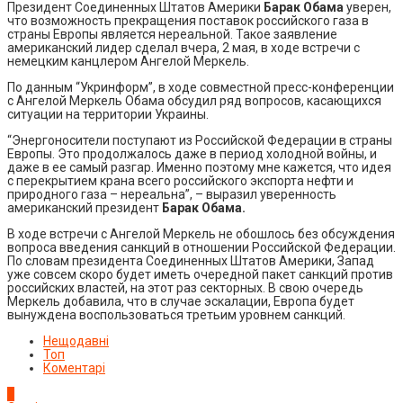
Президент Соединенных Штатов Америки
Барак Обама
уверен,
что возможность прекращения поставок российского газа в
страны Европы является нереальной. Такое заявление
американский лидер сделал вчера, 2 мая, в ходе встречи с
немецким канцлером Ангелой Меркель.
По данным “Укринформ”, в ходе совместной пресс-конференции
с Ангелой Меркель Обама обсудил ряд вопросов, касающихся
ситуации на территории Украины.
“Энергоносители поступают из Российской Федерации в страны
Европы. Это продолжалось даже в период холодной войны, и
даже в ее самый разгар. Именно поэтому мне кажется, что идея
с перекрытием крана всего российского экспорта нефти и
природного газа – нереальна”, – выразил уверенность
американский президент
Барак Обама.
В ходе встречи с Ангелой Меркель не обошлось без обсуждения
вопроса введения санкций в отношении Российской Федерации.
По словам президента Соединенных Штатов Америки, Запад
уже совсем скоро будет иметь очередной пакет санкций против
российских властей, на этот раз секторных. В свою очередь
Меркель добавила, что в случае эскалации, Европа будет
вынуждена воспользоваться третьим уровнем санкций.
Нещодавні
Топ
Коментарі
1