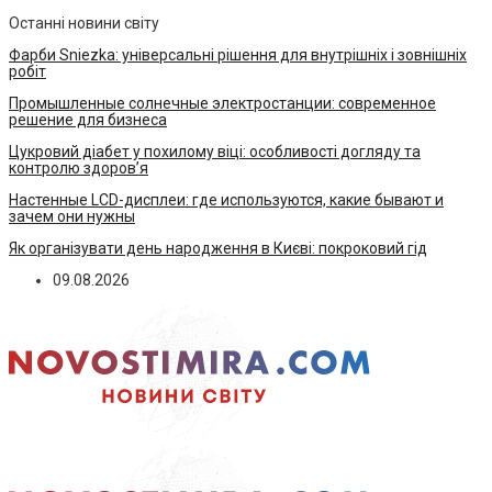
Останні новини світу
Фарби Sniezka: універсальні рішення для внутрішніх і зовнішніх
робіт
Промышленные солнечные электростанции: современное
решение для бизнеса
Цукровий діабет у похилому віці: особливості догляду та
контролю здоров’я
Настенные LCD-дисплеи: где используются, какие бывают и
зачем они нужны
Як організувати день народження в Києві: покроковий гід
09.08.2026