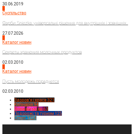
30.06.2019
2
Суспільство
Фарби Sniezka: універсальні рішення для внутрішніх і зовнішніх...
27.07.2026
3
Каталог новин
Секреты хранения молочных продуктов
02.03.2010
4
Каталог новин
Пусть молодежь порадуется
02.03.2010
Здоров'я і краса
321
Кулінарія
94
Новинки моди
63
Подорожі та туризм
125
Спорт
1224