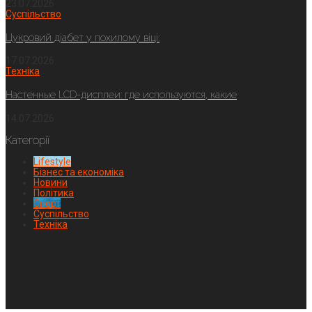
23.07.2026
Суспільство
Цукровий діабет у похилому віці:
17.07.2026
Техніка
Настенные LCD-дисплеи: где используются, какие
14.07.2026
Категорії
Lifestyle
Бізнес та економіка
Новини
Політика
Спорт
Суспільство
Техніка