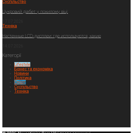
Суспільство
Цукровий діабет у похилому віці:
17.07.2026
Техніка
Настенные LCD-дисплеи: где используются, какие
14.07.2026
Категорії
Lifestyle
Бізнес та економіка
Новини
Політика
Спорт
Суспільство
Техніка