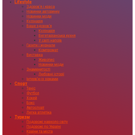
Lifestyle
Здоровʼя і краса
Новинки авторинку
Новинки моди
Кулінарія
Ваше здоровʼя
Кулінарія
Вегетаріанська кухня
У світі напоїв
Газети і журнали
Компромат
Виставка
Живопис
Новинки моди
Знаменитості
Любовні історії
Інтервʼю із зірками
Спорт
Теніс
Футбол
Хокей
Бокс
Автоспорт
Легка атлетіка
Туризм
Подорожі навколо світу
Подорожі по Україні
Країни та міста