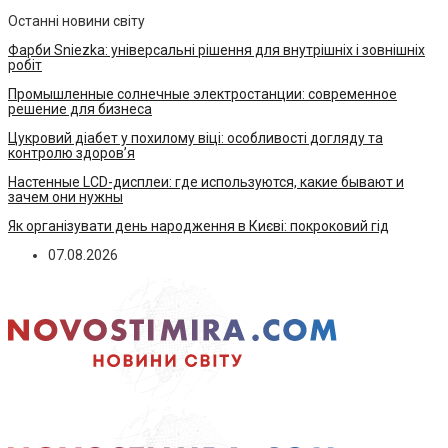
Останні новини світу
Фарби Sniezka: універсальні рішення для внутрішніх і зовнішніх
робіт
Промышленные солнечные электростанции: современное
решение для бизнеса
Цукровий діабет у похилому віці: особливості догляду та
контролю здоров’я
Настенные LCD-дисплеи: где используются, какие бывают и
зачем они нужны
Як організувати день народження в Києві: покроковий гід
07.08.2026