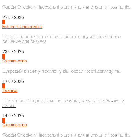
Фарби Sniezka: універсальні рішення для внутрішніх і зовнішніх...
27.07.2026
2
Бізнес та економіка
Промышленные солнечные электростанции: современное
решение для бизнеса
23.07.2026
3
Суспільство
Цукровий діабет у похилому віці: особливості догляду та...
17.07.2026
4
Техніка
Настенные LCD-дисплеи: где используются, какие бывают и
зачем...
14.07.2026
1
Суспільство
Фарби Sniezka: універсальні рішення для внутрішніх і зовнішніх...