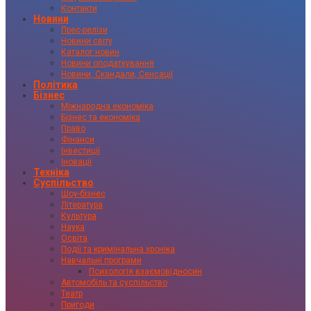
Контакти
Новини
Прес-релізи
Новини світу
Каталог новин
Новини оподаткування
Новини, Скандали, Сенсації
Політика
Бізнес
Міжнародна економіка
Бізнес та економіка
Право
Фінанси
Інвестиції
Іновації
Техніка
Суспільство
Шоу-бізнес
Література
Культура
Наука
Освіта
Події та кримінальна хроніка
Навчальні програми
Психологія взаємовідносин
Автомобіль та суспільство
Театр
Пригоди