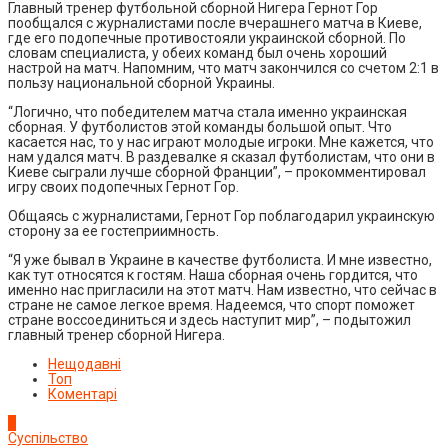
Главный тренер футбольной сборной Нигера Гернот Гор
пообщался с журналистами после вчерашнего матча в Киеве,
где его подопечные противостояли украинской сборной. По
словам специалиста, у обеих команд был очень хороший
настрой на матч. Напомним, что матч закончился со счетом 2:1 в
пользу национальной сборной Украины.
“Логично, что победителем матча стала именно украинская
сборная. У футболистов этой команды большой опыт. Что
касается нас, то у нас играют молодые игроки. Мне кажется, что
нам удался матч. В раздевалке я сказал футболистам, что они в
Киеве сыграли лучше сборной Франции”, – прокомментировал
игру своих подопечных Гернот Гор.
Общаясь с журналистами, Гернот Гор поблагодарил украинскую
сторону за ее гостеприимность.
“Я уже бывал в Украине в качестве футболиста. И мне известно,
как тут относятся к гостям. Наша сборная очень гордится, что
именно нас пригласили на этот матч. Нам известно, что сейчас в
стране не самое легкое время. Надеемся, что спорт поможет
стране воссоединиться и здесь наступит мир”, – подытожил
главный тренер сборной Нигера.
Нещодавні
Топ
Коментарі
1
Суспільство