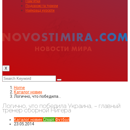
Пам’ятки
Подорожі та туризм
Найкращі курорти
X
Home
Каталог новин
Логично, что победила…
Логично, что победила Украина, – главный
тренер сборной Нигера
Каталог новин
Спорт
Футбол
23.05.2014