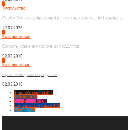
2
Суспільство
Фарби Sniezka: універсальні рішення для внутрішніх і зовнішніх...
27.07.2026
3
Каталог новин
Секреты хранения молочных продуктов
02.03.2010
4
Каталог новин
Пусть молодежь порадуется
02.03.2010
Здоров'я і краса
321
Кулінарія
94
Новинки моди
63
Подорожі та туризм
125
Спорт
1224