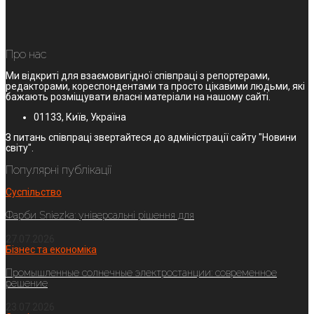
Про нас
Ми відкриті для взаємовигідної співпраці з репортерами,
редакторами, кореспондентами та просто цікавими людьми, які
бажають розміщувати власні матеріали на нашому сайті.
01133, Київ, Україна
З питань співпраці звертайтеся до адміністрації сайту "Новини
світу".
Популярні публікації
Суспільство
Фарби Sniezka: універсальні рішення для
27.07.2026
Бізнес та економіка
Промышленные солнечные электростанции: современное
решение
23.07.2026