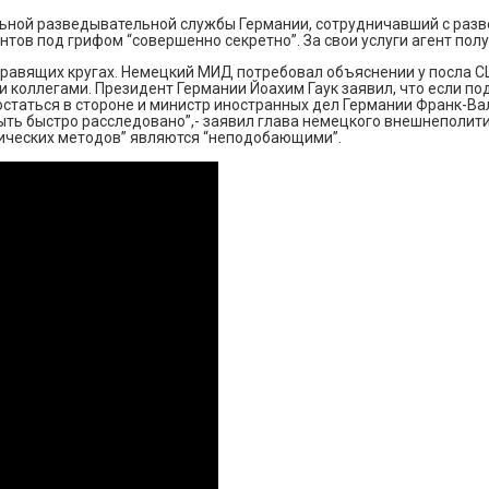
ной разведывательной службы Германии, сотрудничавший с разве
ов под грифом “совершенно секретно”. За свои услуги агент получ
 правящих кругах. Немецкий МИД потребовал объяснении у посла 
коллегами. Президент Германии Йоахим Гаук заявил, что если по
г остаться в стороне и министр иностранных дел Германии Франк-В
ь быстро расследовано”,- заявил глава немецкого внешнеполитиче
гических методов” являются “неподобающими”.