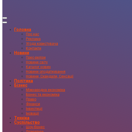
Головна
Про нас
Реклама
Угода користувача
Контакти
Новини
Прес-релізи
Новини світу
Каталог новин
Новини оподаткування
Новини, Скандали, Сенсації
Політика
Бізнес
Міжнародна економіка
Бізнес та економіка
Право
Фінанси
Інвестиції
Іновації
Техніка
Суспільство
Шоу-бізнес
Література