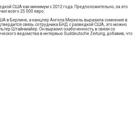
дкой США как минимум с 2012 года. Предположительно, за это
ил всего 25 000 евро.
США в Берлине, а канцлер Ангела Меркель выразила сомнение в
дтвердится связь сотрудника БНД с разведкой США, это можно
альтер Штайнмайер. Он выразил озабоченность в связи со
ского ведомства в интервью Suddeutsche Zeitung, добавив, что