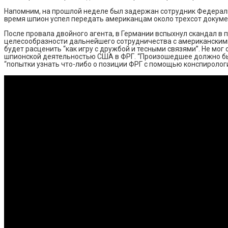
Напомним, на прошлой неделе был задержан сотрудник Федераль
время шпион успел передать американцам около трехсот документ
После провала двойного агента, в Германии вспыхнул скандал в
целесообразности дальнейшего сотрудничества с американскими 
будет расценить “как игру с дружбой и тесными связями”. Не мо
шпионской деятельностью США в ФРГ. “Произошедшее должно быт
“попытки узнать что-либо о позиции ФРГ с помощью конспироло