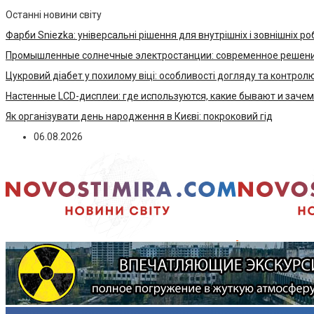
Останні новини світу
Фарби Sniezka: універсальні рішення для внутрішніх і зовнішніх ро
Промышленные солнечные электростанции: современное решени
Цукровий діабет у похилому віці: особливості догляду та контрол
Настенные LCD-дисплеи: где используются, какие бывают и заче
Як організувати день народження в Києві: покроковий гід
06.08.2026