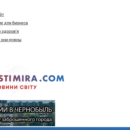
біт
е для бизнеса
ю здоров’я
м они нужны