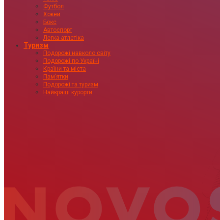
Футбол
Хокей
Бокс
Автоспорт
Легка атлетіка
Туризм
Подорожі навколо світу
Подорожі по Україні
Країни та міста
Пам’ятки
Подорожі та туризм
Найкращі курорти