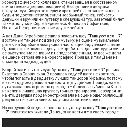
хореографического колледжа, станцевавшая в собственном
стиле генезис (перевоплощение). Выступление девушки
погрузит судейскую четверку и зрителей в состояние гипноза.
Судьи по достоинству оценили необычный танец, гибкость
девушки и вручили ей путевку в следующий тур. Заветный билет
также получили Сергей Еременко, Вячеслав Лифантьев,
Наталья Печерная и многие другие ребята.
А вот Дана Стребкова решила покорить шоу
“Танцуют все – 7”
восточным танцем под живую музыку: на сцене музыкальные
ритмы на барабане выстукивал настоящий бедуинский шаман.
Однако это не помогло девушке пробиться дальше: судьи сочли
ее выступление ленивым и неподготовленным, но все же дали
ей шанс и отправили на хореографию. Правда, и там Дана не
оправдала надежд судей.
Второй раз испытать судьбу на шоу
“Танцуют все – 7”
решила
Екатерина Барвинская. В прошлом году ей шага не хватило,
чтобы попасть в двадцатку лучших танцоров Украины, поэтому
в этом году она решила наверстать упущенное. Правда, на ее
пути оказалась огромная преграда – болезнь, выбившая Катю
из колеи и лишившая круглосуточных тренировок. Невзирая ни
на что, девушка продемонстрировала на сцене ошеломляющий
результат и, естественно, получила заветный билет.
На следующей неделе завоевать путевку на шоу
“Танцуют все
– 7”
попытаются жители Донецка на кастинге в своем городе.