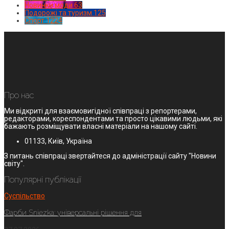
Новинки моди
63
Подорожі та туризм
125
Спорт
1224
Про нас
Ми відкриті для взаємовигідної співпраці з репортерами,
редакторами, кореспондентами та просто цікавими людьми, які
бажають розміщувати власні матеріали на нашому сайті.
01133, Київ, Україна
З питань співпраці звертайтеся до адміністрації сайту "Новини
світу".
Популярні публікації
Суспільство
Фарби Sniezka: універсальні рішення для