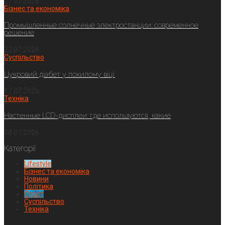
27.07.2026
Бізнес та економіка
Промышленные солнечные электростанции: современное
решение
23.07.2026
Суспільство
Цукровий діабет у похилому віці:
17.07.2026
Техніка
Настенные LCD-дисплеи: где используются, какие
14.07.2026
Категорії
Lifestyle
Бізнес та економіка
Новини
Політика
Спорт
Суспільство
Техніка