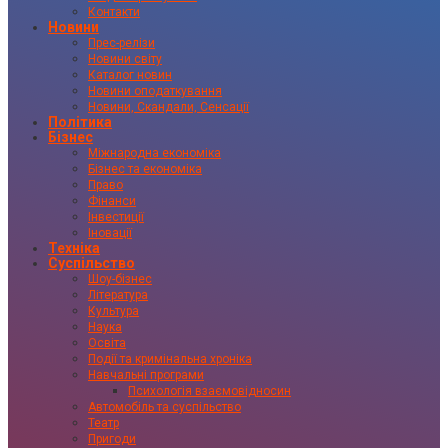
Контакти
Новини
Прес-релізи
Новини світу
Каталог новин
Новини оподаткування
Новини, Скандали, Сенсації
Політика
Бізнес
Міжнародна економіка
Бізнес та економіка
Право
Фінанси
Інвестиції
Іновації
Техніка
Суспільство
Шоу-бізнес
Література
Культура
Наука
Освіта
Події та кримінальна хроніка
Навчальні програми
Психологія взаємовідносин
Автомобіль та суспільство
Театр
Пригоди