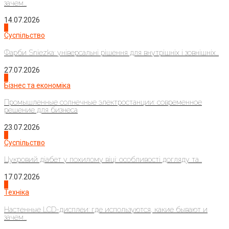
зачем...
14.07.2026
1
Суспільство
Фарби Sniezka: універсальні рішення для внутрішніх і зовнішніх...
27.07.2026
2
Бізнес та економіка
Промышленные солнечные электростанции: современное
решение для бизнеса
23.07.2026
3
Суспільство
Цукровий діабет у похилому віці: особливості догляду та...
17.07.2026
4
Техніка
Настенные LCD-дисплеи: где используются, какие бывают и
зачем...