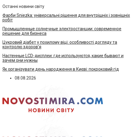
Останні новини світу
Фарби Sniezka: універсальні рішення для внутрішніх і зовнішніх
робіт
Промышленные солнечные электростанции: современное
решение для бизнеса
Цукровий діабет у похилому віці: особливості догляду та
контролю здоров’я
Настенные LCD-дисплеи: где используются, какие бывают и
зачем они нужны
Як організувати день народження в Києві: покроковий гід
08.08.2026