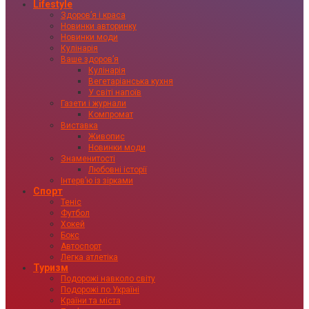
Lifestyle
Здоровʼя і краса
Новинки авторинку
Новинки моди
Кулінарія
Ваше здоровʼя
Кулінарія
Вегетаріанська кухня
У світі напоїв
Газети і журнали
Компромат
Виставка
Живопис
Новинки моди
Знаменитості
Любовні історії
Інтервʼю із зірками
Спорт
Теніс
Футбол
Хокей
Бокс
Автоспорт
Легка атлетіка
Туризм
Подорожі навколо світу
Подорожі по Україні
Країни та міста