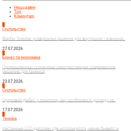
Нещодавні
Топ
Коментарі
1
Суспільство
Фарби Sniezka: універсальні рішення для внутрішніх і зовнішніх...
27.07.2026
2
Бізнес та економіка
Промышленные солнечные электростанции: современное
решение для бизнеса
23.07.2026
3
Суспільство
Цукровий діабет у похилому віці: особливості догляду та...
17.07.2026
4
Техніка
Настенные LCD-дисплеи: где используются, какие бывают и