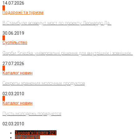
14.07.2026
1
Подорожі та туризм
В Стамбуле возведут мост по проекту Леонардо Да...
30.06.2019
2
Суспільство
Фарби Sniezka: універсальні рішення для внутрішніх і зовнішніх...
27.07.2026
3
Каталог новин
Секреты хранения молочных продуктов
02.03.2010
4
Каталог новин
Пусть молодежь порадуется
02.03.2010
Здоров'я і краса
321
Кулінарія
94