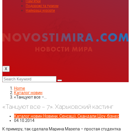
Пам’ятки
Подорожі та туризм
Найкращі курорти
X
Home
Каталог новин
«Танцуют все –…
«Танцуют все – 7». Харьковский кастинг
Каталог новин
Новини, Сенсації, Скандали
Шоу-бізнес
04.10.2014
К примеру, так сделала Марина Мазепа – простая студентка