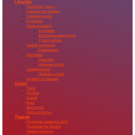
Lifestyle
Здоровʼя і краса
Новинки авторинку
Новинки моди
Кулінарія
Ваше здоровʼя
Кулінарія
Вегетаріанська кухня
У світі напоїв
Газети і журнали
Компромат
Виставка
Живопис
Новинки моди
Знаменитості
Любовні історії
Інтервʼю із зірками
Спорт
Теніс
Футбол
Хокей
Бокс
Автоспорт
Легка атлетіка
Туризм
Подорожі навколо світу
Подорожі по Україні
Країни та міста