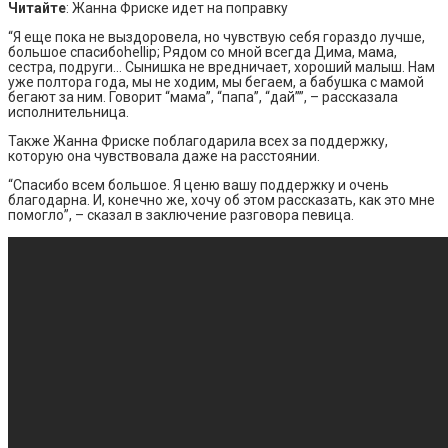
Читайте
: Жанна Фриске идет на поправку
“Я еще пока не выздоровела, но чувствую себя гораздо лучше,
большое спасибоhellip; Рядом со мной всегда Дима, мама,
сестра, подруги… Сынишка не вредничает, хороший малыш. Нам
уже полтора года, мы не ходим, мы бегаем, а бабушка с мамой
бегают за ним. Говорит “мама”, “папа”, “дай””, – рассказала
исполнительница.
Также Жанна Фриске поблагодарила всех за поддержку,
которую она чувствовала даже на расстоянии.
“Спасибо всем большое. Я ценю вашу поддержку и очень
благодарна. И, конечно же, хочу об этом рассказать, как это мне
помогло”, – сказал в заключение разговора певица.