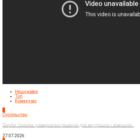
Нещодавні
Топ
Коментарі
1
Суспільство
Фарби Sniezka: універсальні рішення для внутрішніх і зовнішніх...
27.07.2026