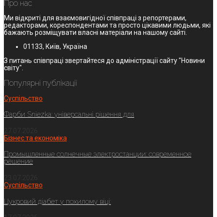
Про нас
Ми відкриті для взаємовигідної співпраці з репортерами,
редакторами, кореспондентами та просто цікавими людьми, які
бажають розміщувати власні матеріали на нашому сайті.
01133, Київ, Україна
З питань співпраці звертайтеся до адміністрації сайту "Новини
світу".
Популярні публікації
Суспільство
Фарби Sniezka: універсальні рішення для
27.07.2026
Бізнес та економіка
Промышленные солнечные электростанции: современное
решение
23.07.2026
Суспільство
Цукровий діабет у похилому віці: