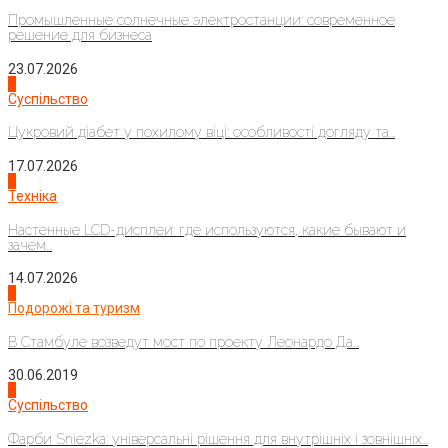
Промышленные солнечные электростанции: современное
решение для бизнеса
23.07.2026
3
Суспільство
Цукровий діабет у похилому віці: особливості догляду та...
17.07.2026
4
Техніка
Настенные LCD-дисплеи: где используются, какие бывают и
зачем...
14.07.2026
1
Подорожі та туризм
В Стамбуле возведут мост по проекту Леонардо Да...
30.06.2019
2
Суспільство
Фарби Sniezka: універсальні рішення для внутрішніх і зовнішніх...