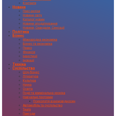
Контакти
Новини
Прес-релізи
Новини світу
Каталог новин
Новини оподаткування
Новини, Скандали, Сенсації
Політика
Бізнес
Міжнародна економіка
Бізнес та економіка
Право
Фінанси
Інвестиції
Іновації
Техніка
Суспільство
Шоу-бізнес
Література
Культура
Наука
Освіта
Події та кримінальна хроніка
Навчальні програми
Психологія взаємовідносин
Автомобіль та суспільство
Театр
Пригоди