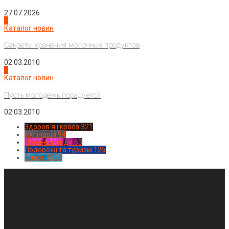
27.07.2026
3
Каталог новин
Секреты хранения молочных продуктов
02.03.2010
4
Каталог новин
Пусть молодежь порадуется
02.03.2010
Здоров'я і краса
321
Кулінарія
94
Новинки моди
63
Подорожі та туризм
125
Спорт
1224