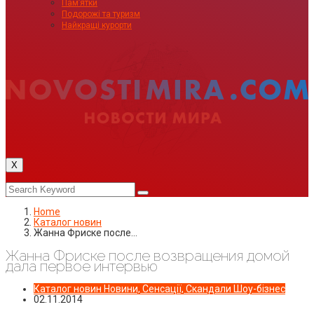
Пам’ятки
Подорожі та туризм
Найкращі курорти
X
Home
Каталог новин
Жанна Фриске после…
Жанна Фриске после возвращения домой
дала первое интервью
Каталог новин
Новини, Сенсації, Скандали
Шоу-бізнес
02.11.2014