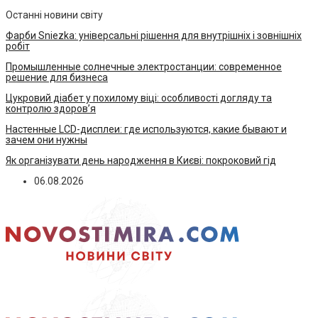
Останні новини світу
Фарби Sniezka: універсальні рішення для внутрішніх і зовнішніх
робіт
Промышленные солнечные электростанции: современное
решение для бизнеса
Цукровий діабет у похилому віці: особливості догляду та
контролю здоров’я
Настенные LCD-дисплеи: где используются, какие бывают и
зачем они нужны
Як організувати день народження в Києві: покроковий гід
06.08.2026