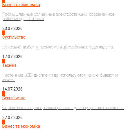
2
Бізнес та економіка
Промышленные солнечные электростанции: современное
решение для бизнеса
23.07.2026
3
Суспільство
Цукровий діабет у похилому віці: особливості догляду та...
17.07.2026
4
Техніка
Настенные LCD-дисплеи: где используются, какие бывают и
зачем...
14.07.2026
1
Суспільство
Фарби Sniezka: універсальні рішення для внутрішніх і зовнішніх...
27.07.2026
2
Бізнес та економіка