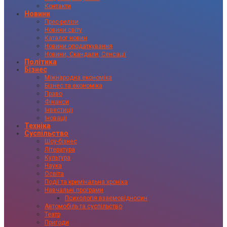
Контакти
Новини
Прес-релізи
Новини світу
Каталог новин
Новини оподаткування
Новини, Скандали, Сенсації
Політика
Бізнес
Міжнародна економіка
Бізнес та економіка
Право
Фінанси
Інвестиції
Іновації
Техніка
Суспільство
Шоу-бізнес
Література
Культура
Наука
Освіта
Події та кримінальна хроніка
Навчальні програми
Психологія взаємовідносин
Автомобіль та суспільство
Театр
Пригоди