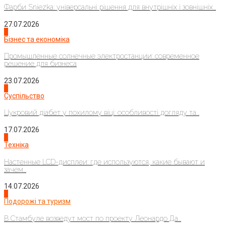
Фарби Sniezka: універсальні рішення для внутрішніх і зовнішніх...
27.07.2026
2
Бізнес та економіка
Промышленные солнечные электростанции: современное
решение для бизнеса
23.07.2026
3
Суспільство
Цукровий діабет у похилому віці: особливості догляду та...
17.07.2026
4
Техніка
Настенные LCD-дисплеи: где используются, какие бывают и
зачем...
14.07.2026
1
Подорожі та туризм
В Стамбуле возведут мост по проекту Леонардо Да...