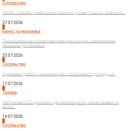
Суспільство
Фарби Sniezka: універсальні рішення для внутрішніх і зовнішніх...
27.07.2026
2
Бізнес та економіка
Промышленные солнечные электростанции: современное
решение для бизнеса
23.07.2026
3
Суспільство
Цукровий діабет у похилому віці: особливості догляду та...
17.07.2026
4
Техніка
Настенные LCD-дисплеи: где используются, какие бывают и
зачем...
14.07.2026
1
Суспільство