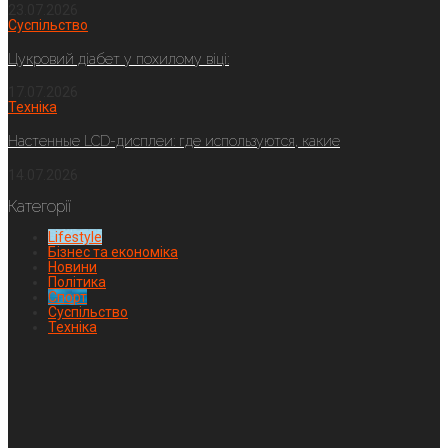
23.07.2026
Суспільство
Цукровий діабет у похилому віці:
17.07.2026
Техніка
Настенные LCD-дисплеи: где используются, какие
14.07.2026
Категорії
Lifestyle
Бізнес та економіка
Новини
Політика
Спорт
Суспільство
Техніка