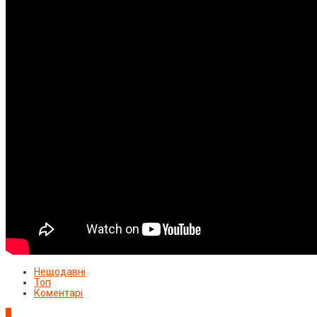
Нещодавні
Топ
Коментарі
1