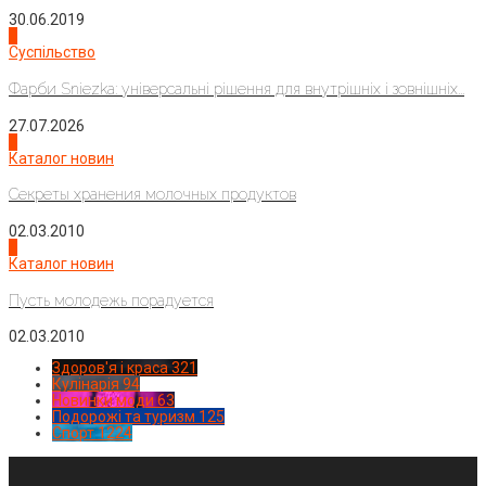
30.06.2019
2
Суспільство
Фарби Sniezka: універсальні рішення для внутрішніх і зовнішніх...
27.07.2026
3
Каталог новин
Секреты хранения молочных продуктов
02.03.2010
4
Каталог новин
Пусть молодежь порадуется
02.03.2010
Здоров'я і краса
321
Кулінарія
94
Новинки моди
63
Подорожі та туризм
125
Спорт
1224