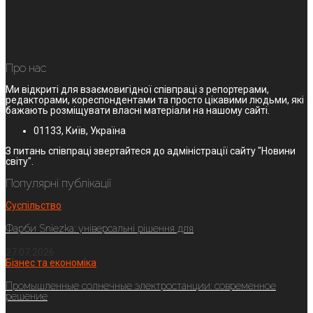
Про нас
Ми відкриті для взаємовигідної співпраці з репортерами,
редакторами, кореспондентами та просто цікавими людьми, які
бажають розміщувати власні матеріали на нашому сайті.
01133, Київ, Україна
З питань співпраці звертайтеся до адміністрації сайту "Новини
світу".
Популярні публікації
Суспільство
Фарби Sniezka: універсальні рішення для
27.07.2026
Бізнес та економіка
Промышленные солнечные электростанции: современное
решение