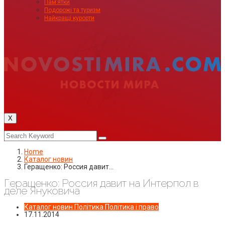
Пам’ятки
Подорожі та туризм
Найкращі курорти
X
Home
Каталог новин
Геращенко: Россия давит…
Геращенко: Россия давит на Интерпол в
деле Януковича
Каталог новин
Політика
Політика і право
17.11.2014