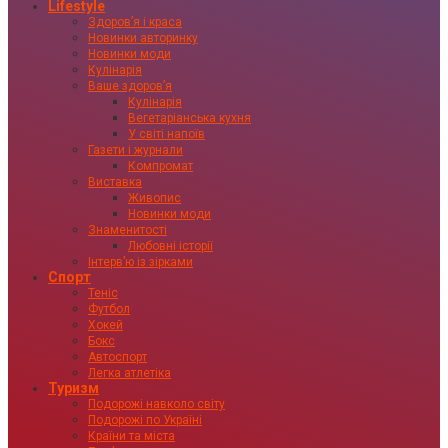
Lifestyle
Здоровʼя і краса
Новинки авторинку
Новинки моди
Кулінарія
Ваше здоровʼя
Кулінарія
Вегетаріанська кухня
У світі напоїв
Газети і журнали
Компромат
Виставка
Живопис
Новинки моди
Знаменитості
Любовні історії
Інтервʼю із зірками
Спорт
Теніс
Футбол
Хокей
Бокс
Автоспорт
Легка атлетіка
Туризм
Подорожі навколо світу
Подорожі по Україні
Країни та міста