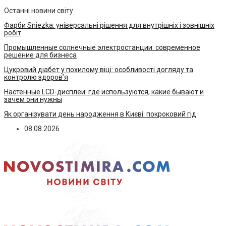
Останні новини світу
Фарби Sniezka: універсальні рішення для внутрішніх і зовнішніх
робіт
Промышленные солнечные электростанции: современное
решение для бизнеса
Цукровий діабет у похилому віці: особливості догляду та
контролю здоров’я
Настенные LCD-дисплеи: где используются, какие бывают и
зачем они нужны
Як організувати день народження в Києві: покроковий гід
08.08.2026