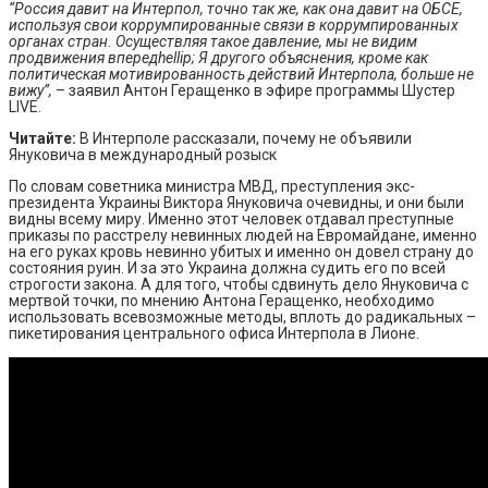
“Россия давит на Интерпол, точно так же, как она давит на ОБСЕ,
используя свои коррумпированные связи в коррумпированных
органах стран. Осуществляя такое давление, мы не видим
продвижения впередhellip; Я другого объяснения, кроме как
политическая мотивированность действий Интерпола, больше не
вижу”,
– заявил Антон Геращенко в эфире программы Шустер
LIVE.
Читайте:
В Интерполе рассказали, почему не объявили
Януковича в международный розыск
По словам советника министра МВД, преступления экс-
президента Украины Виктора Януковича очевидны, и они были
видны всему миру. Именно этот человек отдавал преступные
приказы по расстрелу невинных людей на Евромайдане, именно
на его руках кровь невинно убитых и именно он довел страну до
состояния руин. И за это Украина должна судить его по всей
строгости закона. А для того, чтобы сдвинуть дело Януковича с
мертвой точки, по мнению Антона Геращенко, необходимо
использовать всевозможные методы, вплоть до радикальных –
пикетирования центрального офиса Интерпола в Лионе.