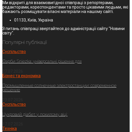
Ми відкриті для взаємовигідної співпраці з репортерами,
редакторами, кореспондентами та просто цікавими людьми, які
бажають розміщувати власні матеріали на нашому сайті.
01133, Київ, Україна
З питань співпраці звертайтеся до адміністрації сайту "Новини
світу".
Популярні публікації
Суспільство
Фарби Sniezka: універсальні рішення для
27.07.2026
Бізнес та економіка
Промышленные солнечные электростанции: современное
решение
23.07.2026
Суспільство
Цукровий діабет у похилому віці:
17.07.2026
Техніка