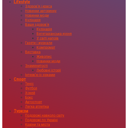
Lifestyle
Здоровʼя і краса
Новинки авторинку
Новинки моди
Кулінарія
Ваше здоровʼя
Кулінарія
Вегетаріанська кухня
У світі напоїв
Газети і журнали
Компромат
Виставка
Живопис
Новинки моди
Знаменитості
Любовні історії
Інтервʼю із зірками
Спорт
Теніс
Футбол
Хокей
Бокс
Автоспорт
Легка атлетіка
Туризм
Подорожі навколо світу
Подорожі по Україні
Країни та міста