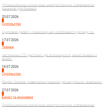
Промышленные солнечные электростанции: современное
решение для бизнеса
23.07.2026
3
Суспільство
Цукровий діабет у похилому віці: особливості догляду та...
17.07.2026
4
Техніка
Настенные LCD-дисплеи: где используются, какие бывают и
зачем...
14.07.2026
1
Суспільство
Фарби Sniezka: універсальні рішення для внутрішніх і зовнішніх...
27.07.2026
2
Бізнес та економіка
Промышленные солнечные электростанции: современное