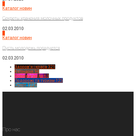
3
Каталог новин
Секреты хранения молочных продуктов
02.03.2010
4
Каталог новин
Пусть молодежь порадуется
02.03.2010
Здоров'я і краса
321
Кулінарія
94
Новинки моди
63
Подорожі та туризм
125
Спорт
1224
Про нас