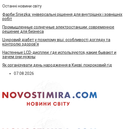
Останні новини світу
Фарби Sniezka: універсальні рішення для внутрішніх і зовнішніх
робіт
Промышленные солнечные электростанции: современное
решение для бизнеса
Цукровий діабет у похилому віці: особливості догляду та
контролю здоров’я
Настенные LCD-дисплеи: где используются, какие бывают и
зачем они нужны
Як організувати день народження в Києві: покроковий гід
07.08.2026