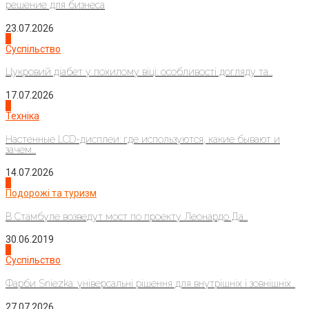
решение для бизнеса
23.07.2026
3
Суспільство
Цукровий діабет у похилому віці: особливості догляду та...
17.07.2026
4
Техніка
Настенные LCD-дисплеи: где используются, какие бывают и
зачем...
14.07.2026
1
Подорожі та туризм
В Стамбуле возведут мост по проекту Леонардо Да...
30.06.2019
2
Суспільство
Фарби Sniezka: універсальні рішення для внутрішніх і зовнішніх...
27.07.2026