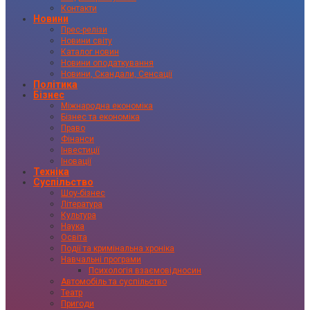
Контакти
Новини
Прес-релізи
Новини світу
Каталог новин
Новини оподаткування
Новини, Скандали, Сенсації
Політика
Бізнес
Міжнародна економіка
Бізнес та економіка
Право
Фінанси
Інвестиції
Іновації
Техніка
Суспільство
Шоу-бізнес
Література
Культура
Наука
Освіта
Події та кримінальна хроніка
Навчальні програми
Психологія взаємовідносин
Автомобіль та суспільство
Театр
Пригоди