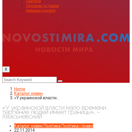
Пам’ятки
Подорожі та туризм
Найкращі курорти
X
Home
Каталог новин
«У украинской власти…
«У украинской власти мало времени,
терпение людей имеет границы», –
Квасьневский
Каталог новин
Політика
Політика і право
22.11.2014