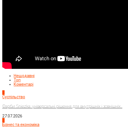
Нещодавні
Топ
Коментарі
1
Суспільство
Фарби Sniezka: універсальні рішення для внутрішніх і зовнішніх...
27.07.2026
2
Бізнес та економіка