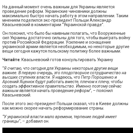
На данный момент очень важным для Украины является
проведение реформ. Украинские чиновники должны
максимально быстро начать работу в этом направлении. Таким
мнением поделился экс-президент Польши Александр
Квасьневский в комментарии “Украинской правде”.
Он пояснил, что было бы наивным полагать, что Вооруженные
сил Украины достаточно сильны для того, чтобы выиграть войну
против Российской Федерации. Усиление и оснащение
украинской армии является необходимым, но некоторые другие
вещи сегодня кажутся польскому политику более важными.
Читайте
: Квасьневский готов консультировать Украину
“
Я считаю, что сегодня для Украины некоторые другие вещи
важнее. В первую очередь, это плодотворное сотрудничество на
высших ступенях власти. Я надеюсь, что Петр Порошенко и
Арсений Яценюк будут работать вместе, плечом к плечу, чтобы
создать эффективное правительство. Именно поэтому сейчас
важным является начать проведение реформ
“, – пояснил
Квасьневский.
После этого экс-президент Польши сказал, что в Киеве должны
как можно скорее начать реформирование страны.
“У украинской власти мало времени, терпение людей имеет
границы
“, – добавил он.