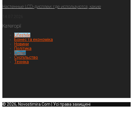
Настенные LCD-дисплеи: где используются, какие
14.07.2026
Категорії
Lifestyle
Бізнес та економіка
Новини
Політика
Спорт
Суспільство
Техніка
© 2026, Novostimira.Com | Усі права захищені