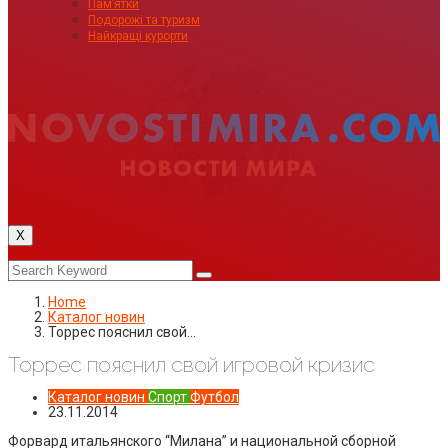
Пам’ятки
Подорожі та туризм
Найкращі курорти
X
Home
Каталог новин
Торрес пояснил свой…
Торрес пояснил свой игровой кризис
Каталог новин
Спорт
Футбол
23.11.2014
Форвард итальянского “Милана” и национальной сборной