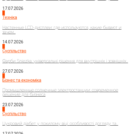
17.07.2026
4
Техніка
Настенные LCD-дисплеи: где используются, какие бывают и
зачем...
14.07.2026
1
Суспільство
Фарби Sniezka: універсальні рішення для внутрішніх і зовнішніх...
27.07.2026
2
Бізнес та економіка
Промышленные солнечные электростанции: современное
решение для бизнеса
23.07.2026
3
Суспільство
Цукровий діабет у похилому віці: особливості догляду та...
17.07.2026