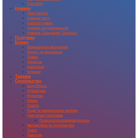
Контакти
Новини
Прес-релізи
Новини світу
Каталог новин
Новини оподаткування
Новини, Скандали, Сенсації
Політика
Бізнес
Міжнародна економіка
Бізнес та економіка
Право
Фінанси
Інвестиції
Іновації
Техніка
Суспільство
Шоу-бізнес
Література
Культура
Наука
Освіта
Події та кримінальна хроніка
Навчальні програми
Психологія взаємовідносин
Автомобіль та суспільство
Театр
Пригоди