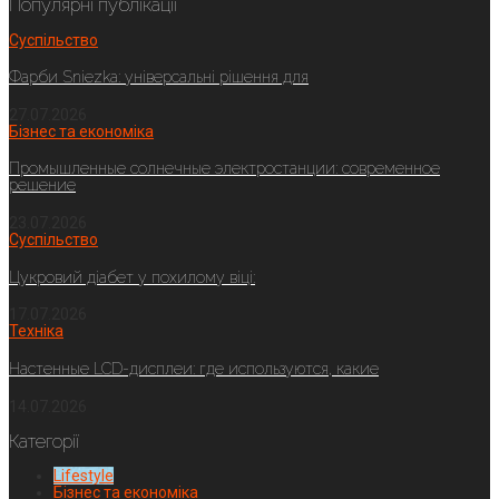
Популярні публікації
Суспільство
Фарби Sniezka: універсальні рішення для
27.07.2026
Бізнес та економіка
Промышленные солнечные электростанции: современное
решение
23.07.2026
Суспільство
Цукровий діабет у похилому віці:
17.07.2026
Техніка
Настенные LCD-дисплеи: где используются, какие
14.07.2026
Категорії
Lifestyle
Бізнес та економіка