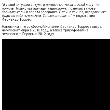
“
В такой ситуации титулы и важные матчи за спиной могут не
помочь. Только удачная адаптация может позволить снова
забивать голы в ворота соперника. В конце концов, нападающего
судят по забитым мячам. Только это важно
“, – подытожил
Фернандо Торрес.
Напомним, что со сборной Испании Фернандо Торрес выиграл
чемпионат мира в 2010 году, а также триумфовал на
чемпионате Европы в 2012 году.