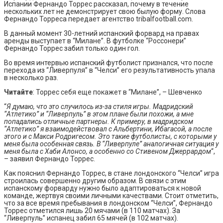
Испании Фернандо Торрес рассказал, почему в течение
нескольких лет не демонстрирует свою былую форму. Слова
Фернандо Торреса передает агентство tribalfootball.com.
В данный момент 30-летний испанский форвард на правах
аренды выступает в “Милане”. В футболке “Россонери”
Фернандо Торрес забил только один гол.
Во время интервью испанский футболист признался, что после
перехода из “Ливерпуля” в “Челси” его результативность упала
в несколько раз.
Читайте
: Торрес себя еще покажет в “Милане”, – Шевченко
“
Я думаю, что это случилось из-за стиля игры. Мадридский
“Атлетико” и “Ливерпуль” в этом плане были похожи, а мне
попадались отличные партнеры. К примеру, в мадридском
“Атлетико” я взаимодействовал с Альбертини, Ибагасой, а после
этого и с Макси Родригесом. Это такие футболисты, с которыми у
меня была особенная связь. В “Ливерпуле” аналогичная ситуация у
меня была с Хаби Алонсо, а особенно со Стивеном Джеррардом
“,
– заявил Фернандо Торрес.
Как пояснил Фернандо Торрес, в стане лондонского “Челси” игра
строилась совершенно другим образом. В связи с этим
испанскому форварду нужно было адаптироваться к новой
команде, жертвуя своими личными качествами. Стоит отметить,
что за все время пребывания в лондонском “Челси”, Фернандо
Торрес отметился лишь 20 мячами (в 110 матчах). За
“Ливерпуль” испанец забил 65 мячей (в 102 матчах).