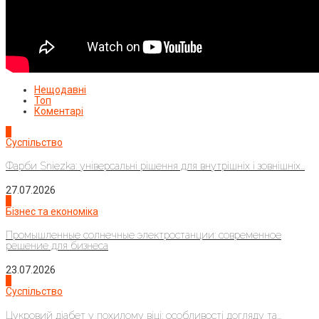
Нещодавні
Топ
Коментарі
1
Суспільство
Фарби Sniezka: універсальні рішення для внутрішніх і зовнішніх...
27.07.2026
2
Бізнес та економіка
Промышленные солнечные электростанции: современное
решение для бизнеса
23.07.2026
3
Суспільство
Цукровий діабет у похилому віці: особливості догляду та...