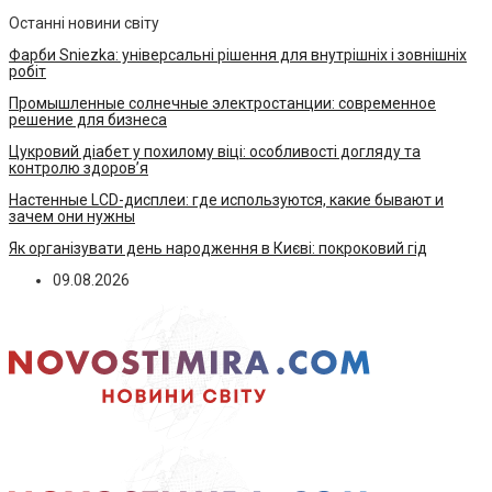
Останні новини світу
Фарби Sniezka: універсальні рішення для внутрішніх і зовнішніх
робіт
Промышленные солнечные электростанции: современное
решение для бизнеса
Цукровий діабет у похилому віці: особливості догляду та
контролю здоров’я
Настенные LCD-дисплеи: где используются, какие бывают и
зачем они нужны
Як організувати день народження в Києві: покроковий гід
09.08.2026