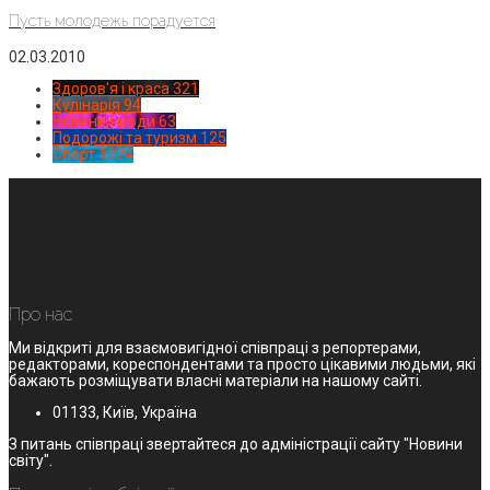
Пусть молодежь порадуется
02.03.2010
Здоров'я і краса
321
Кулінарія
94
Новинки моди
63
Подорожі та туризм
125
Спорт
1224
Про нас
Ми відкриті для взаємовигідної співпраці з репортерами,
редакторами, кореспондентами та просто цікавими людьми, які
бажають розміщувати власні матеріали на нашому сайті.
01133, Київ, Україна
З питань співпраці звертайтеся до адміністрації сайту "Новини
світу".