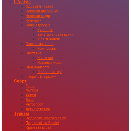
Lifestyle
Здоровʼя і краса
Новинки авторинку
Новинки моди
Кулінарія
Ваше здоровʼя
Кулінарія
Вегетаріанська кухня
У світі напоїв
Газети і журнали
Компромат
Виставка
Живопис
Новинки моди
Знаменитості
Любовні історії
Інтервʼю із зірками
Спорт
Теніс
Футбол
Хокей
Бокс
Автоспорт
Легка атлетіка
Туризм
Подорожі навколо світу
Подорожі по Україні
Країни та міста