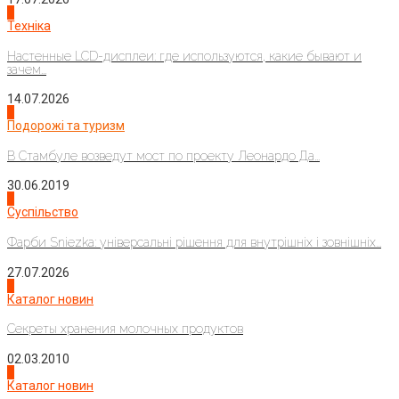
4
Техніка
Настенные LCD-дисплеи: где используются, какие бывают и
зачем...
14.07.2026
1
Подорожі та туризм
В Стамбуле возведут мост по проекту Леонардо Да...
30.06.2019
2
Суспільство
Фарби Sniezka: універсальні рішення для внутрішніх і зовнішніх...
27.07.2026
3
Каталог новин
Секреты хранения молочных продуктов
02.03.2010
4
Каталог новин