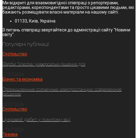
Ми відкриті для взаємовигідної співпраці з репортерами,
редакторами, кореспондентами та просто цікавими людьми, які
бажають розміщувати власні матеріали на нашому сайті.
01133, Київ, Україна
З питань співпраці звертайтеся до адміністрації сайту "Новини
світу".
Популярні публікації
Суспільство
Фарби Sniezka: універсальні рішення для
27.07.2026
Бізнес та економіка
Промышленные солнечные электростанции: современное
решение
23.07.2026
Суспільство
Цукровий діабет у похилому віці:
17.07.2026
Техніка