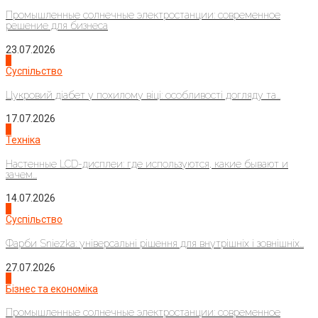
Промышленные солнечные электростанции: современное
решение для бизнеса
23.07.2026
3
Суспільство
Цукровий діабет у похилому віці: особливості догляду та...
17.07.2026
4
Техніка
Настенные LCD-дисплеи: где используются, какие бывают и
зачем...
14.07.2026
1
Суспільство
Фарби Sniezka: універсальні рішення для внутрішніх і зовнішніх...
27.07.2026
2
Бізнес та економіка
Промышленные солнечные электростанции: современное