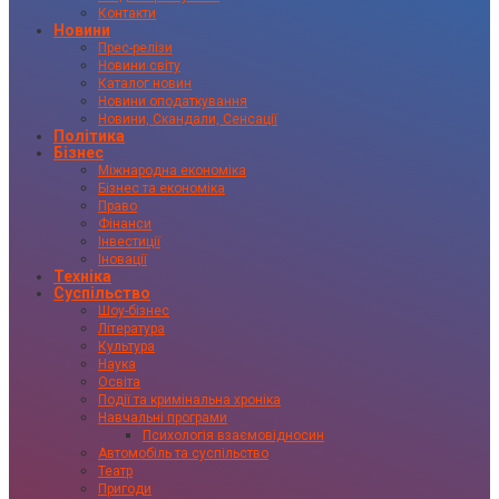
Контакти
Новини
Прес-релізи
Новини світу
Каталог новин
Новини оподаткування
Новини, Скандали, Сенсації
Політика
Бізнес
Міжнародна економіка
Бізнес та економіка
Право
Фінанси
Інвестиції
Іновації
Техніка
Суспільство
Шоу-бізнес
Література
Культура
Наука
Освіта
Події та кримінальна хроніка
Навчальні програми
Психологія взаємовідносин
Автомобіль та суспільство
Театр
Пригоди