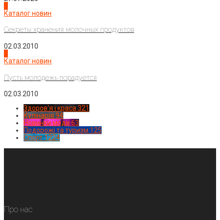
3
Каталог новин
Секреты хранения молочных продуктов
02.03.2010
4
Каталог новин
Пусть молодежь порадуется
02.03.2010
Здоров'я і краса
321
Кулінарія
94
Новинки моди
63
Подорожі та туризм
125
Спорт
1224
Про нас