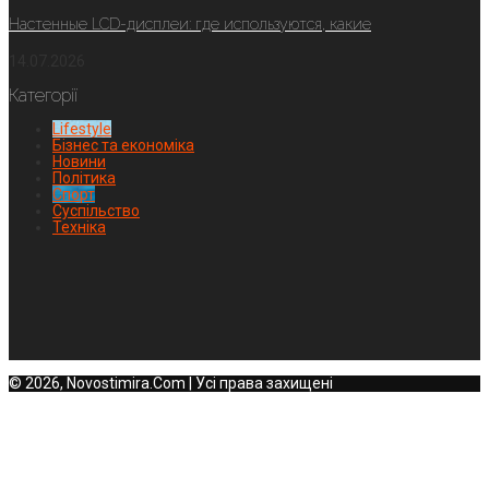
Настенные LCD-дисплеи: где используются, какие
14.07.2026
Категорії
Lifestyle
Бізнес та економіка
Новини
Політика
Спорт
Суспільство
Техніка
© 2026, Novostimira.Com | Усі права захищені