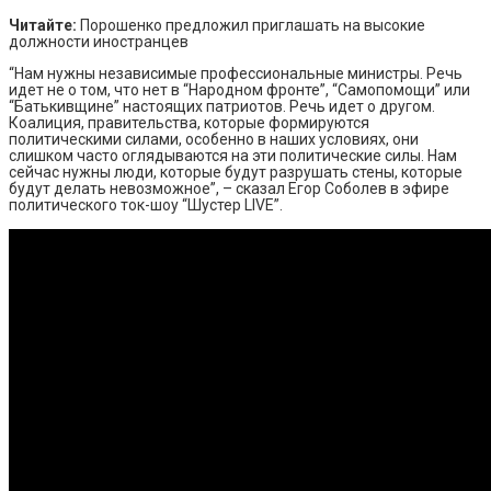
Читайте:
Порошенко предложил приглашать на высокие
должности иностранцев
“Нам нужны независимые профессиональные министры. Речь
идет не о том, что нет в “Народном фронте”, “Самопомощи” или
“Батькивщине” настоящих патриотов. Речь идет о другом.
Коалиция, правительства, которые формируются
политическими силами, особенно в наших условиях, они
слишком часто оглядываются на эти политические силы. Нам
сейчас нужны люди, которые будут разрушать стены, которые
будут делать невозможное”, – сказал Егор Соболев в эфире
политического ток-шоу “Шустер LIVE”.