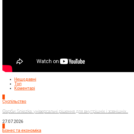
Нещодавні
Топ
Коментарі
1
Суспільство
Фарби Sniezka: універсальні рішення для внутрішніх і зовнішніх...
27.07.2026
2
Бізнес та економіка