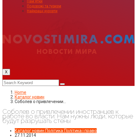
Пам’ятки
Подорожі та туризм
Найкращі курорти
X
Home
Каталог новин
Соболев о привлечении…
Соболев о привлечении иностранцев к
работе во власти: Нам нужны люди, которые
будут разрушать стены
Каталог новин
Політика
Політика і право
27.11.2014