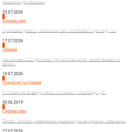
решение для бизнеса
23.07.2026
3
Суспільство
Цукровий діабет у похилому віці: особливості догляду та...
17.07.2026
4
Техніка
Настенные LCD-дисплеи: где используются, какие бывают и
зачем...
14.07.2026
1
Подорожі та туризм
В Стамбуле возведут мост по проекту Леонардо Да...
30.06.2019
2
Суспільство
Фарби Sniezka: універсальні рішення для внутрішніх і зовнішніх...
27.07.2026