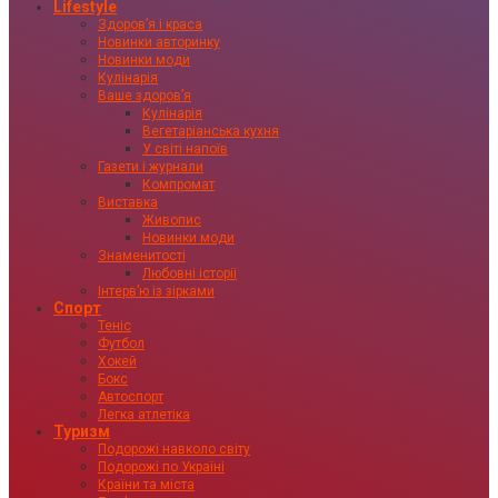
Lifestyle
Здоровʼя і краса
Новинки авторинку
Новинки моди
Кулінарія
Ваше здоровʼя
Кулінарія
Вегетаріанська кухня
У світі напоїв
Газети і журнали
Компромат
Виставка
Живопис
Новинки моди
Знаменитості
Любовні історії
Інтервʼю із зірками
Спорт
Теніс
Футбол
Хокей
Бокс
Автоспорт
Легка атлетіка
Туризм
Подорожі навколо світу
Подорожі по Україні
Країни та міста