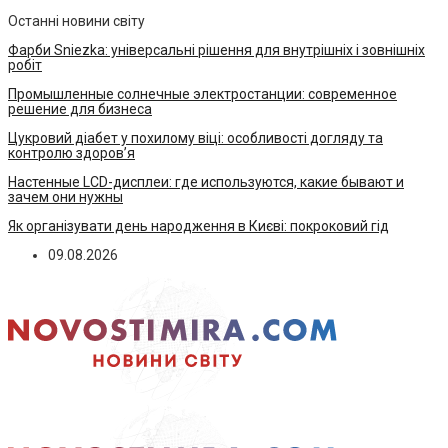
Останні новини світу
Фарби Sniezka: універсальні рішення для внутрішніх і зовнішніх
робіт
Промышленные солнечные электростанции: современное
решение для бизнеса
Цукровий діабет у похилому віці: особливості догляду та
контролю здоров’я
Настенные LCD-дисплеи: где используются, какие бывают и
зачем они нужны
Як організувати день народження в Києві: покроковий гід
09.08.2026