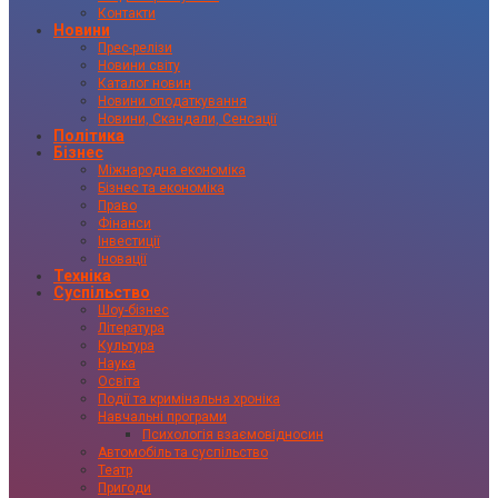
Контакти
Новини
Прес-релізи
Новини світу
Каталог новин
Новини оподаткування
Новини, Скандали, Сенсації
Політика
Бізнес
Міжнародна економіка
Бізнес та економіка
Право
Фінанси
Інвестиції
Іновації
Техніка
Суспільство
Шоу-бізнес
Література
Культура
Наука
Освіта
Події та кримінальна хроніка
Навчальні програми
Психологія взаємовідносин
Автомобіль та суспільство
Театр
Пригоди