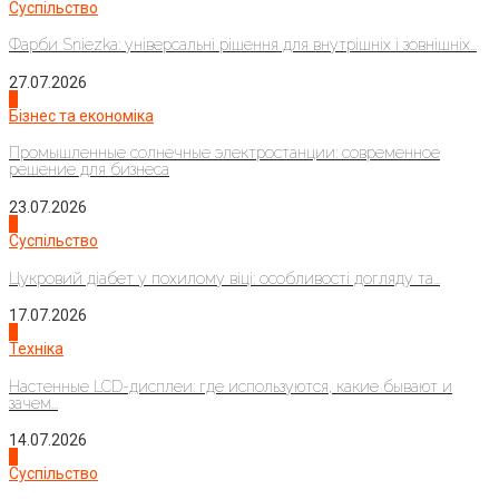
Суспільство
Фарби Sniezka: універсальні рішення для внутрішніх і зовнішніх...
27.07.2026
2
Бізнес та економіка
Промышленные солнечные электростанции: современное
решение для бизнеса
23.07.2026
3
Суспільство
Цукровий діабет у похилому віці: особливості догляду та...
17.07.2026
4
Техніка
Настенные LCD-дисплеи: где используются, какие бывают и
зачем...
14.07.2026
1
Суспільство