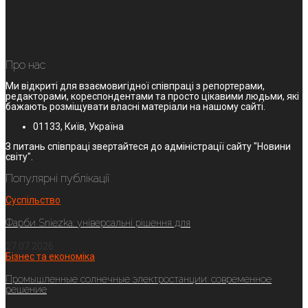
Про нас
Ми відкриті для взаємовигідної співпраці з репортерами,
редакторами, кореспондентами та просто цікавими людьми, які
бажають розміщувати власні матеріали на нашому сайті.
01133, Київ, Україна
З питань співпраці звертайтеся до адміністрації сайту "Новини
світу".
Популярні публікації
Суспільство
Фарби Sniezka: універсальні рішення для
27.07.2026
Бізнес та економіка
Промышленные солнечные электростанции: современное
решение