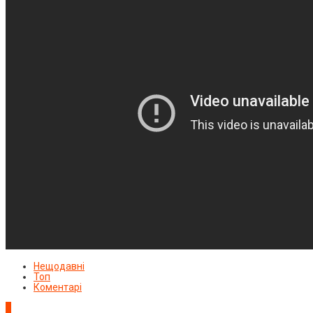
Нещодавні
Топ
Коментарі
1