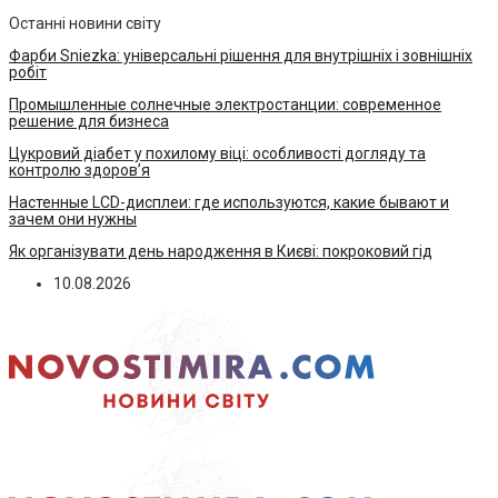
Останні новини світу
Фарби Sniezka: універсальні рішення для внутрішніх і зовнішніх
робіт
Промышленные солнечные электростанции: современное
решение для бизнеса
Цукровий діабет у похилому віці: особливості догляду та
контролю здоров’я
Настенные LCD-дисплеи: где используются, какие бывают и
зачем они нужны
Як організувати день народження в Києві: покроковий гід
10.08.2026