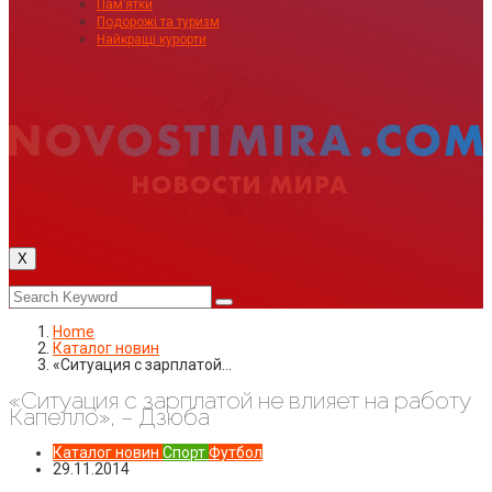
Пам’ятки
Подорожі та туризм
Найкращі курорти
X
Home
Каталог новин
«Ситуация с зарплатой…
«Ситуация с зарплатой не влияет на работу
Капелло», – Дзюба
Каталог новин
Спорт
Футбол
29.11.2014