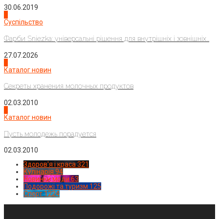
30.06.2019
2
Суспільство
Фарби Sniezka: універсальні рішення для внутрішніх і зовнішніх...
27.07.2026
3
Каталог новин
Секреты хранения молочных продуктов
02.03.2010
4
Каталог новин
Пусть молодежь порадуется
02.03.2010
Здоров'я і краса
321
Кулінарія
94
Новинки моди
63
Подорожі та туризм
125
Спорт
1224