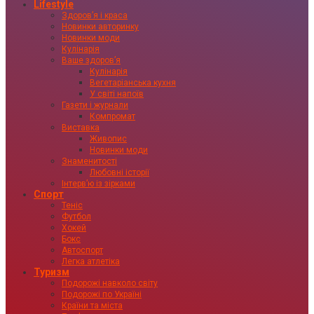
Lifestyle
Здоровʼя і краса
Новинки авторинку
Новинки моди
Кулінарія
Ваше здоровʼя
Кулінарія
Вегетаріанська кухня
У світі напоїв
Газети і журнали
Компромат
Виставка
Живопис
Новинки моди
Знаменитості
Любовні історії
Інтервʼю із зірками
Спорт
Теніс
Футбол
Хокей
Бокс
Автоспорт
Легка атлетіка
Туризм
Подорожі навколо світу
Подорожі по Україні
Країни та міста