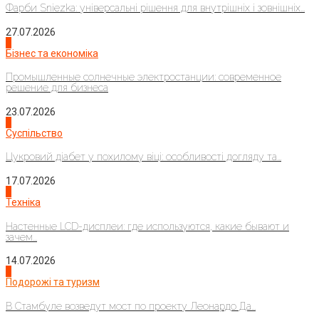
Фарби Sniezka: універсальні рішення для внутрішніх і зовнішніх...
27.07.2026
2
Бізнес та економіка
Промышленные солнечные электростанции: современное
решение для бизнеса
23.07.2026
3
Суспільство
Цукровий діабет у похилому віці: особливості догляду та...
17.07.2026
4
Техніка
Настенные LCD-дисплеи: где используются, какие бывают и
зачем...
14.07.2026
1
Подорожі та туризм
В Стамбуле возведут мост по проекту Леонардо Да...