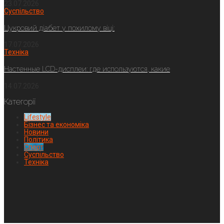
23.07.2026
Суспільство
Цукровий діабет у похилому віці:
17.07.2026
Техніка
Настенные LCD-дисплеи: где используются, какие
14.07.2026
Категорії
Lifestyle
Бізнес та економіка
Новини
Політика
Спорт
Суспільство
Техніка