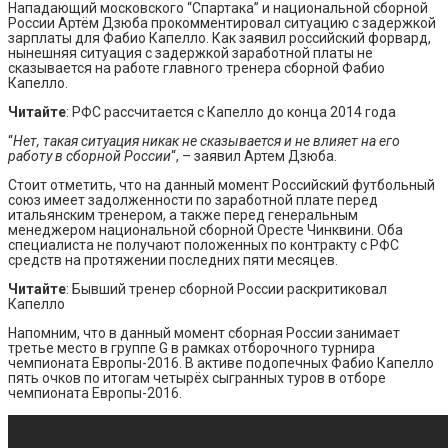
Нападающий московского “Спартака” и национальной сборной
России Артём Дзюба прокомментировал ситуацию с задержкой
зарплаты для Фабио Капелло. Как заявил российский форвард,
нынешняя ситуация с задержкой заработной платы не
сказывается на работе главного тренера сборной Фабио
Капелло.
Читайте
: РФС рассчитается с Капелло до конца 2014 года
“
Нет, такая ситуация никак не сказывается и не влияет на его
работу в сборной России
“, – заявил Артем Дзюба.
Стоит отметить, что на данный момент Российский футбольный
союз имеет задолженности по заработной плате перед
итальянским тренером, а также перед генеральным
менеджером национальной сборной Оресте Чинквини. Оба
специалиста не получают положенных по контракту с РФС
средств на протяжении последних пяти месяцев.
Читайте
: Бывший тренер сборной России раскритиковал
Капелло
Напомним, что в данный момент сборная России занимает
третье место в группе G в рамках отборочного турнира
чемпионата Европы-2016. В активе подопечных Фабио Капелло
пять очков по итогам четырёх сыгранных туров в отборе
чемпионата Европы-2016.