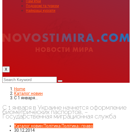
Пам’ятки
Подорожі та туризм
Найкращі курорти
X
Home
Каталог новин
С 1 января…
С 1 января в Украине начнется оформление
биометрических паспортов, –
Государственная миграционная служба
Каталог новин
Політика
Політика і право
30.12.2014