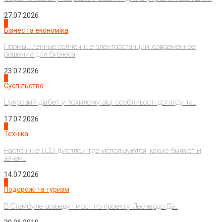
27.07.2026
2
Бізнес та економіка
Промышленные солнечные электростанции: современное
решение для бизнеса
23.07.2026
3
Суспільство
Цукровий діабет у похилому віці: особливості догляду та...
17.07.2026
4
Техніка
Настенные LCD-дисплеи: где используются, какие бывают и
зачем...
14.07.2026
1
Подорожі та туризм
В Стамбуле возведут мост по проекту Леонардо Да...