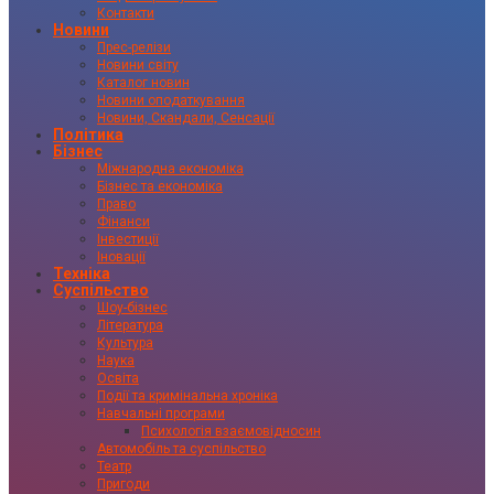
Контакти
Новини
Прес-релізи
Новини світу
Каталог новин
Новини оподаткування
Новини, Скандали, Сенсації
Політика
Бізнес
Міжнародна економіка
Бізнес та економіка
Право
Фінанси
Інвестиції
Іновації
Техніка
Суспільство
Шоу-бізнес
Література
Культура
Наука
Освіта
Події та кримінальна хроніка
Навчальні програми
Психологія взаємовідносин
Автомобіль та суспільство
Театр
Пригоди