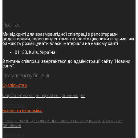
Про нас
Ми відкриті для взаємовигідної співпраці з репортерами,
редакторами, кореспондентами та просто цікавими людьми, які
бажають розміщувати власні матеріали на нашому сайті.
01133, Київ, Україна
З питань співпраці звертайтеся до адміністрації сайту "Новини
світу".
Популярні публікації
Суспільство
Фарби Sniezka: універсальні рішення для
27.07.2026
Бізнес та економіка
Промышленные солнечные электростанции: современное
решение
23.07.2026