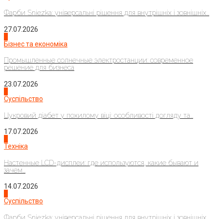
Фарби Sniezka: універсальні рішення для внутрішніх і зовнішніх...
27.07.2026
2
Бізнес та економіка
Промышленные солнечные электростанции: современное
решение для бизнеса
23.07.2026
3
Суспільство
Цукровий діабет у похилому віці: особливості догляду та...
17.07.2026
4
Техніка
Настенные LCD-дисплеи: где используются, какие бывают и
зачем...
14.07.2026
1
Суспільство
Фарби Sniezka: універсальні рішення для внутрішніх і зовнішніх...