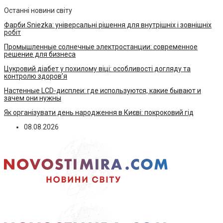
Останні новини світу
Фарби Sniezka: універсальні рішення для внутрішніх і зовнішніх
робіт
Промышленные солнечные электростанции: современное
решение для бизнеса
Цукровий діабет у похилому віці: особливості догляду та
контролю здоров’я
Настенные LCD-дисплеи: где используются, какие бывают и
зачем они нужны
Як організувати день народження в Києві: покроковий гід
08.08.2026