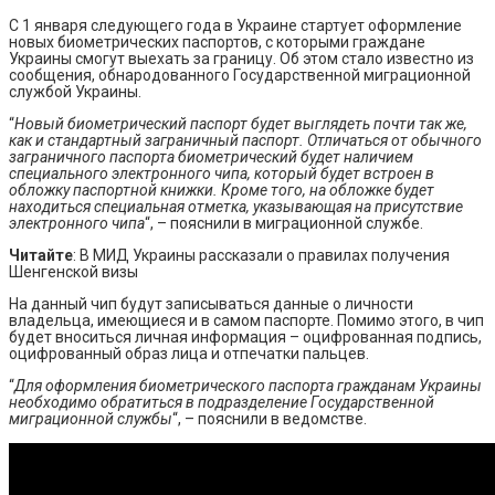
С 1 января следующего года в Украине стартует оформление
новых биометрических паспортов, с которыми граждане
Украины смогут выехать за границу. Об этом стало известно из
сообщения, обнародованного Государственной миграционной
службой Украины.
“
Новый биометрический паспорт будет выглядеть почти так же,
как и стандартный заграничный паспорт. Отличаться от обычного
заграничного паспорта биометрический будет наличием
специального электронного чипа, который будет встроен в
обложку паспортной книжки. Кроме того, на обложке будет
находиться специальная отметка, указывающая на присутствие
электронного чипа
“, – пояснили в миграционной службе.
Читайте
: В МИД Украины рассказали о правилах получения
Шенгенской визы
На данный чип будут записываться данные о личности
владельца, имеющиеся и в самом паспорте. Помимо этого, в чип
будет вноситься личная информация – оцифрованная подпись,
оцифрованный образ лица и отпечатки пальцев.
“
Для оформления биометрического паспорта гражданам Украины
необходимо обратиться в подразделение Государственной
миграционной службы
“, – пояснили в ведомстве.