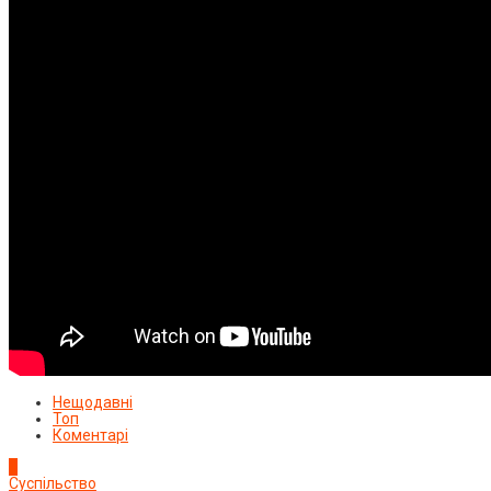
Нещодавні
Топ
Коментарі
1
Суспільство