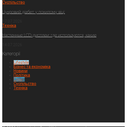
Суспільство
Цукровий діабет у похилому віці:
17.07.2026
Техніка
Настенные LCD-дисплеи: где используются, какие
14.07.2026
Категорії
Lifestyle
Бізнес та економіка
Новини
Політика
Спорт
Суспільство
Техніка