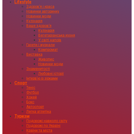
Lifestyle
Здоровʼя і краса
Новинки авторинку
Новинки моди
Кулінарія
Ваше здоровʼя
Кулінарія
Вегетаріанська кухня
У світі напоїв
Газети і журнали
Компромат
Виставка
Живопис
Новинки моди
Знаменитості
Любовні історії
Інтервʼю із зірками
Спорт
Теніс
Футбол
Хокей
Бокс
Автоспорт
Легка атлетіка
Туризм
Подорожі навколо світу
Подорожі по Україні
Країни та міста