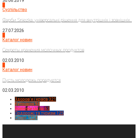
30.06.2019
2
Суспільство
Фарби Sniezka: універсальні рішення для внутрішніх і зовнішніх...
27.07.2026
3
Каталог новин
Секреты хранения молочных продуктов
02.03.2010
4
Каталог новин
Пусть молодежь порадуется
02.03.2010
Здоров'я і краса
321
Кулінарія
94
Новинки моди
63
Подорожі та туризм
125
Спорт
1224