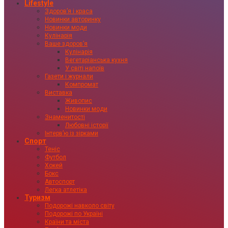
Lifestyle
Здоровʼя і краса
Новинки авторинку
Новинки моди
Кулінарія
Ваше здоровʼя
Кулінарія
Вегетаріанська кухня
У світі напоїв
Газети і журнали
Компромат
Виставка
Живопис
Новинки моди
Знаменитості
Любовні історії
Інтервʼю із зірками
Спорт
Теніс
Футбол
Хокей
Бокс
Автоспорт
Легка атлетіка
Туризм
Подорожі навколо світу
Подорожі по Україні
Країни та міста