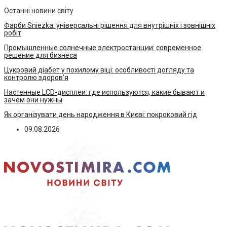
Останні новини світу
Фарби Sniezka: універсальні рішення для внутрішніх і зовнішніх
робіт
Промышленные солнечные электростанции: современное
решение для бизнеса
Цукровий діабет у похилому віці: особливості догляду та
контролю здоров’я
Настенные LCD-дисплеи: где используются, какие бывают и
зачем они нужны
Як організувати день народження в Києві: покроковий гід
09.08.2026