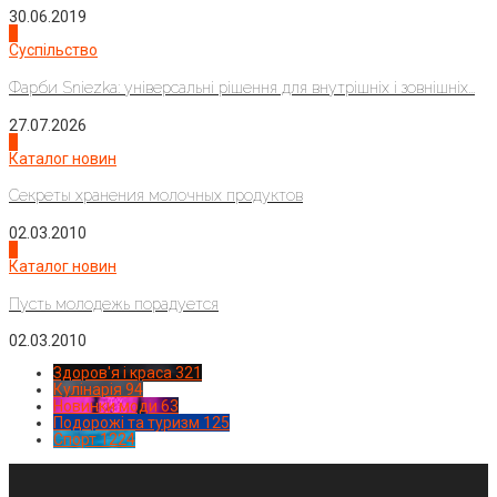
30.06.2019
2
Суспільство
Фарби Sniezka: універсальні рішення для внутрішніх і зовнішніх...
27.07.2026
3
Каталог новин
Секреты хранения молочных продуктов
02.03.2010
4
Каталог новин
Пусть молодежь порадуется
02.03.2010
Здоров'я і краса
321
Кулінарія
94
Новинки моди
63
Подорожі та туризм
125
Спорт
1224