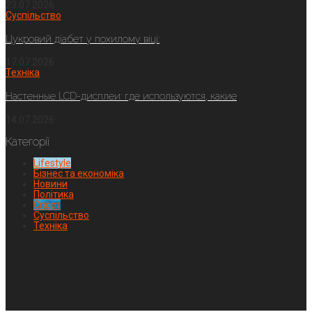
23.07.2026
Суспільство
Цукровий діабет у похилому віці:
17.07.2026
Техніка
Настенные LCD-дисплеи: где используются, какие
14.07.2026
Категорії
Lifestyle
Бізнес та економіка
Новини
Політика
Спорт
Суспільство
Техніка