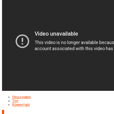
Нещодавні
Топ
Коментарі
1