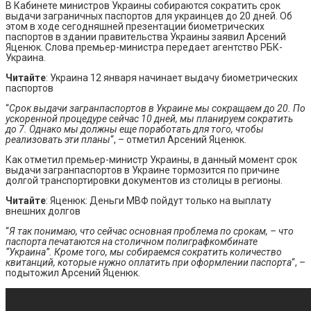
В Кабинете министров Украины собираются сократить срок
выдачи заграничных паспортов для украинцев до 20 дней. Об
этом в ходе сегодняшней презентации биометрических
паспортов в здании правительства Украины заявил Арсений
Яценюк. Слова премьер-министра передает агентство РБК-
Украина.
Читайте
: Украина 12 января начинает выдачу биометрических
паспортов
“
Срок выдачи загранпаспортов в Украине мы сокращаем до 20. По
ускоренной процедуре сейчас 10 дней, мы планируем сократить
до 7. Однако мы должны еще поработать для того, чтобы
реализовать эти планы
“, – отметил Арсений Яценюк.
Как отметил премьер-министр Украины, в данный момент срок
выдачи загранпаспортов в Украине тормозится по причине
долгой транспортировки документов из столицы в регионы.
Читайте
: Яценюк: Деньги МВФ пойдут только на выплату
внешних долгов
“
Я так понимаю, что сейчас основная проблема по срокам, – что
паспорта печатаются на столичном полиграфкомбинате
“Украина”. Кроме того, мы собираемся сократить количество
квитанций, которые нужно оплатить при оформлении паспорта
“, –
подытожил Арсений Яценюк.