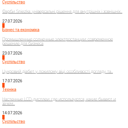
Суспільство
Фарби Sniezka: універсальні рішення для внутрішніх і зовнішніх...
27.07.2026
2
Бізнес та економіка
Промышленные солнечные электростанции: современное
решение для бизнеса
23.07.2026
3
Суспільство
Цукровий діабет у похилому віці: особливості догляду та...
17.07.2026
4
Техніка
Настенные LCD-дисплеи: где используются, какие бывают и
зачем...
14.07.2026
1
Суспільство