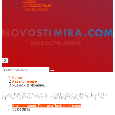
Пам’ятки
Подорожі та туризм
Найкращі курорти
X
Home
Каталог новин
Яценюк: В Украине…
Яценюк: В Украине планируется сократить
срок выдачи загранпаспортов до 20 дней
Каталог новин
Політика
Політика і право
09.01.2015