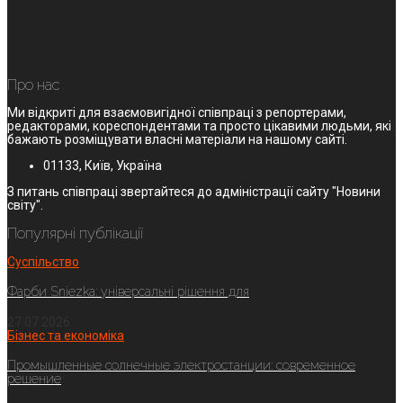
Про нас
Ми відкриті для взаємовигідної співпраці з репортерами,
редакторами, кореспондентами та просто цікавими людьми, які
бажають розміщувати власні матеріали на нашому сайті.
01133, Київ, Україна
З питань співпраці звертайтеся до адміністрації сайту "Новини
світу".
Популярні публікації
Суспільство
Фарби Sniezka: універсальні рішення для
27.07.2026
Бізнес та економіка
Промышленные солнечные электростанции: современное
решение