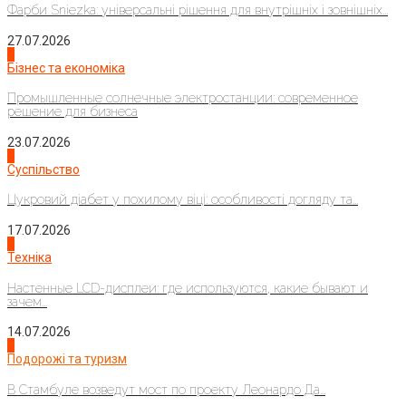
Фарби Sniezka: універсальні рішення для внутрішніх і зовнішніх...
27.07.2026
2
Бізнес та економіка
Промышленные солнечные электростанции: современное
решение для бизнеса
23.07.2026
3
Суспільство
Цукровий діабет у похилому віці: особливості догляду та...
17.07.2026
4
Техніка
Настенные LCD-дисплеи: где используются, какие бывают и
зачем...
14.07.2026
1
Подорожі та туризм
В Стамбуле возведут мост по проекту Леонардо Да...