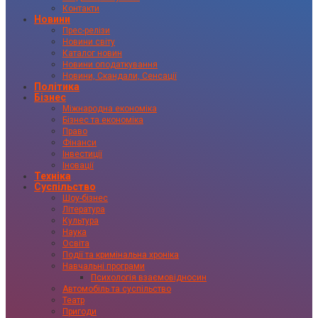
Контакти
Новини
Прес-релізи
Новини світу
Каталог новин
Новини оподаткування
Новини, Скандали, Сенсації
Політика
Бізнес
Міжнародна економіка
Бізнес та економіка
Право
Фінанси
Інвестиції
Іновації
Техніка
Суспільство
Шоу-бізнес
Література
Культура
Наука
Освіта
Події та кримінальна хроніка
Навчальні програми
Психологія взаємовідносин
Автомобіль та суспільство
Театр
Пригоди