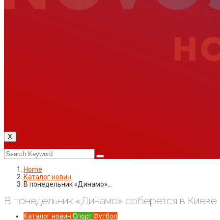
X
Home
Каталог новин
В понедельник «Динамо»…
В понедельник «Динамо» соберется в Киеве
Каталог новин
Спорт
Футбол