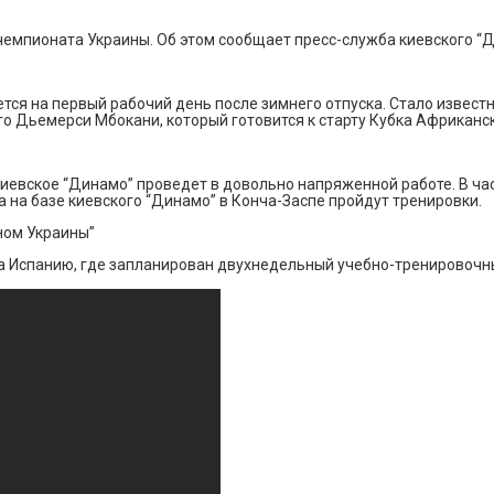
 чемпионата Украины. Об этом сообщает пресс-служба киевского “
ся на первый рабочий день после зимнего отпуска. Стало известно
о Дьемерси Мбокани, который готовится к старту Кубка Африканск
киевское “Динамо” проведет в довольно напряженной работе. В час
 на базе киевского “Динамо” в Конча-Заспе пройдут тренировки.
ном Украины”
на Испанию, где запланирован двухнедельный учебно-тренировочн