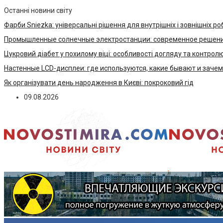
Останні новини світу
Фарби Sniezka: універсальні рішення для внутрішніх і зовнішніх ро
Промышленные солнечные электростанции: современное решени
Цукровий діабет у похилому віці: особливості догляду та контрол
Настенные LCD-дисплеи: где используются, какие бывают и заче
Як організувати день народження в Києві: покроковий гід
09.08.2026