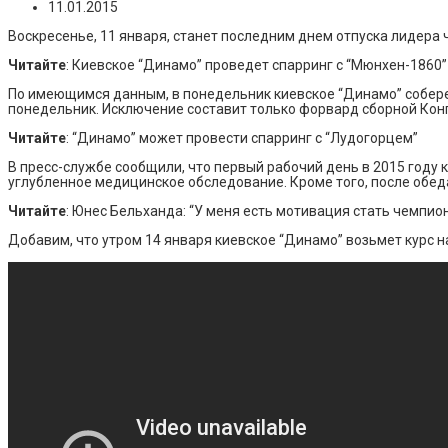
11.01.2015
Воскресенье, 11 января, станет последним днем отпуска лидера
Читайте
: Киевское “Динамо” проведет спарринг с “Мюнхен-1860”
По имеющимся данным, в понедельник киевское “Динамо” соберет
понедельник. Исключение составит только форвард сборной Конг
Читайте
: “Динамо” может провести спарринг с “Лудогорцем”
В пресс-службе сообщили, что первый рабочий день в 2015 году 
углубленное медицинское обследование. Кроме того, после обеда
Читайте
: Юнес Бельханда: “У меня есть мотивация стать чемпио
Добавим, что утром 14 января киевское “Динамо” возьмет курс 