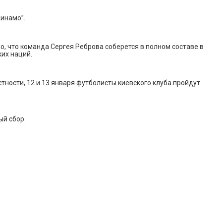
Динамо”.
, что команда Сергея Реброва соберется в полном составе в
их наций.
тности, 12 и 13 января футболисты киевского клуба пройдут
ый сбор.