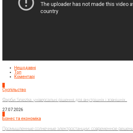
Нещодавні
Топ
Коментарі
1
Суспільство
Фарби Sniezka: універсальні рішення для внутрішніх і зовнішніх...
27.07.2026
2
Бізнес та економіка
Промышленные солнечные электростанции: современное решени