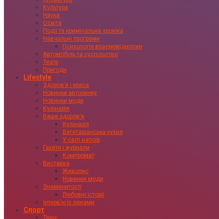
Культура
Наука
Освіта
Події та кримінальна хроніка
Навчальні програми
Психологія взаємовідносин
Автомобіль та суспільство
Театр
Пригоди
Lifestyle
Здоровʼя і краса
Новинки авторинку
Новинки моди
Кулінарія
Ваше здоровʼя
Кулінарія
Вегетаріанська кухня
У світі напоїв
Газети і журнали
Компромат
Виставка
Живопис
Новинки моди
Знаменитості
Любовні історії
Інтервʼю із зірками
Спорт
Теніс