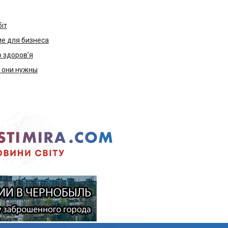
біт
е для бизнеса
ю здоров’я
м они нужны