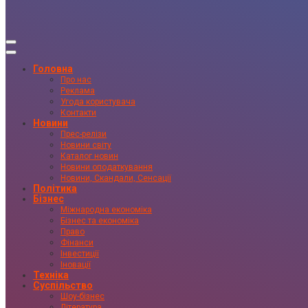
Головна
Про нас
Реклама
Угода користувача
Контакти
Новини
Прес-релізи
Новини світу
Каталог новин
Новини оподаткування
Новини, Скандали, Сенсації
Політика
Бізнес
Міжнародна економіка
Бізнес та економіка
Право
Фінанси
Інвестиції
Іновації
Техніка
Суспільство
Шоу-бізнес
Література