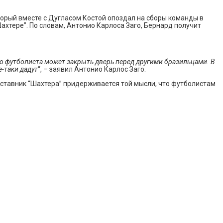
орый вместе с Дугласом Костой опоздал на сборы команды в
ахтере”. По словам, Антонио Карлоса Заго, Бернард получит
о футболиста может закрыть дверь перед другими бразильцами. В
е-таки дадут
“, – заявил Антонио Карлос Заго.
 наставник “Шахтера” придерживается той мысли, что футболистам