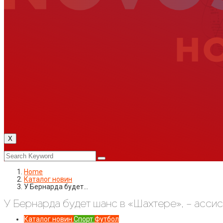
X
Home
Каталог новин
У Бернарда будет…
У Бернарда будет шанс в «Шахтере», – асси
Каталог новин
Спорт
Футбол