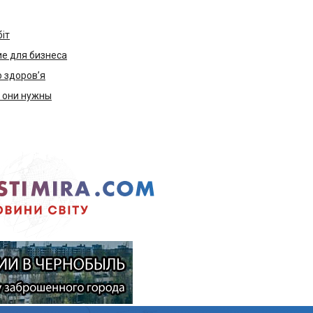
біт
е для бизнеса
ю здоров’я
м они нужны