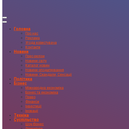
Головна
Про нас
Реклама
Угода користувача
Контакти
Новини
Прес-релізи
Новини світу
Каталог новин
Новини оподаткування
Новини, Скандали, Сенсації
Політика
Бізнес
Міжнародна економіка
Бізнес та економіка
Право
Фінанси
Інвестиції
Іновації
Техніка
Суспільство
Шоу-бізнес
Література