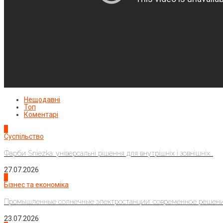
Нещодавні
Топ
Коментарі
1
Суспільство
Фарби Sniezka: універсальні рішення для внутрішніх і зовнішніх...
27.07.2026
2
Бізнес та економіка
Промышленные солнечные электростанции: современное решени
23.07.2026