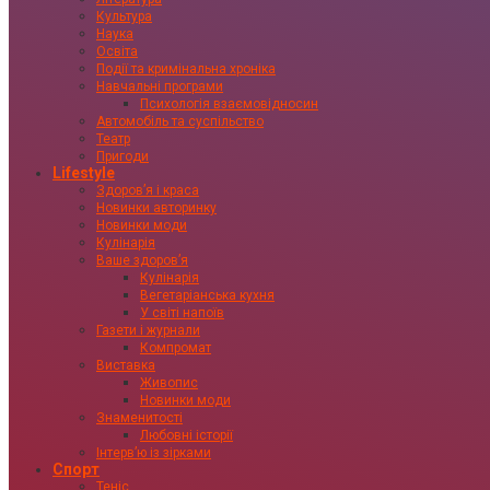
Культура
Наука
Освіта
Події та кримінальна хроніка
Навчальні програми
Психологія взаємовідносин
Автомобіль та суспільство
Театр
Пригоди
Lifestyle
Здоровʼя і краса
Новинки авторинку
Новинки моди
Кулінарія
Ваше здоровʼя
Кулінарія
Вегетаріанська кухня
У світі напоїв
Газети і журнали
Компромат
Виставка
Живопис
Новинки моди
Знаменитості
Любовні історії
Інтервʼю із зірками
Спорт
Теніс