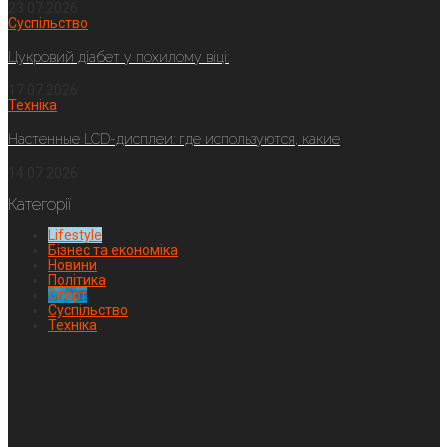
23.07.2026
Суспільство
Цукровий діабет у похилому віці:
17.07.2026
Техніка
Настенные LCD-дисплеи: где используются, какие
14.07.2026
Категорії
Lifestyle
Бізнес та економіка
Новини
Політика
Спорт
Суспільство
Техніка