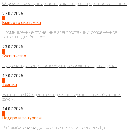
Фарби Sniezka: універсальні рішення для внутрішніх і зовнішніх...
27.07.2026
2
Бізнес та економіка
Промышленные солнечные электростанции: современное
решение для бизнеса
23.07.2026
3
Суспільство
Цукровий діабет у похилому віці: особливості догляду та...
17.07.2026
4
Техніка
Настенные LCD-дисплеи: где используются, какие бывают и
зачем...
14.07.2026
1
Подорожі та туризм
В Стамбуле возведут мост по проекту Леонардо Да...