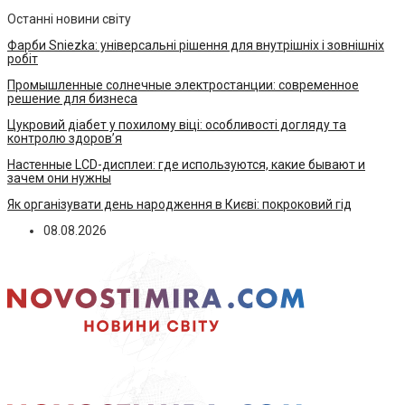
Останні новини світу
Фарби Sniezka: універсальні рішення для внутрішніх і зовнішніх
робіт
Промышленные солнечные электростанции: современное
решение для бизнеса
Цукровий діабет у похилому віці: особливості догляду та
контролю здоров’я
Настенные LCD-дисплеи: где используются, какие бывают и
зачем они нужны
Як організувати день народження в Києві: покроковий гід
08.08.2026