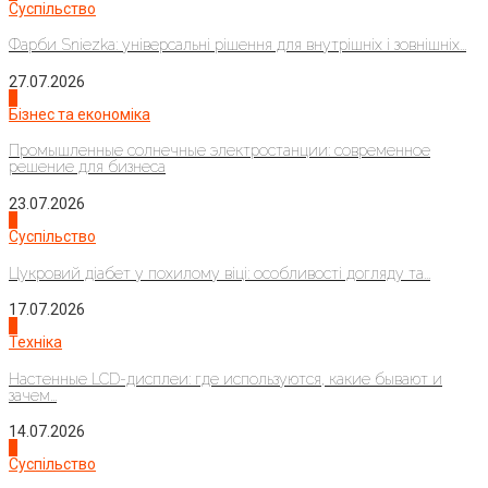
Суспільство
Фарби Sniezka: універсальні рішення для внутрішніх і зовнішніх...
27.07.2026
2
Бізнес та економіка
Промышленные солнечные электростанции: современное
решение для бизнеса
23.07.2026
3
Суспільство
Цукровий діабет у похилому віці: особливості догляду та...
17.07.2026
4
Техніка
Настенные LCD-дисплеи: где используются, какие бывают и
зачем...
14.07.2026
1
Суспільство