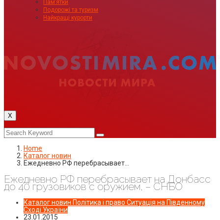
Пам’ятки
Подорожі та туризм
Найкращі курорти
X
Home
Каталог новин
Ежедневно РФ перебрасывает…
Ежедневно РФ перебрасывает на Донбасс
до 40 грузовиков с оружием, – СНБО
Каталог новин
Політика і право
Ситуація на Південному
Сході України
23.01.2015