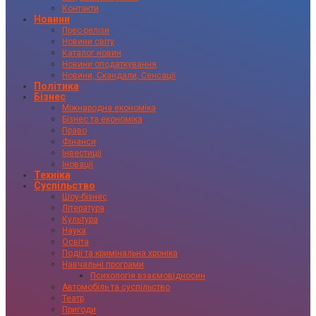
Контакти
Новини
Прес-релізи
Новини світу
Каталог новин
Новини оподаткування
Новини, Скандали, Сенсації
Політика
Бізнес
Міжнародна економіка
Бізнес та економіка
Право
Фінанси
Інвестиції
Іновації
Техніка
Суспільство
Шоу-бізнес
Література
Культура
Наука
Освіта
Події та кримінальна хроніка
Навчальні програми
Психологія взаємовідносин
Автомобіль та суспільство
Театр
Пригоди