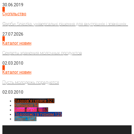
30.06.2019
2
Суспільство
Фарби Sniezka: універсальні рішення для внутрішніх і зовнішніх...
27.07.2026
3
Каталог новин
Секреты хранения молочных продуктов
02.03.2010
4
Каталог новин
Пусть молодежь порадуется
02.03.2010
Здоров'я і краса
321
Кулінарія
94
Новинки моди
63
Подорожі та туризм
125
Спорт
1224