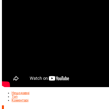
Нещодавні
Топ
Коментарі
1