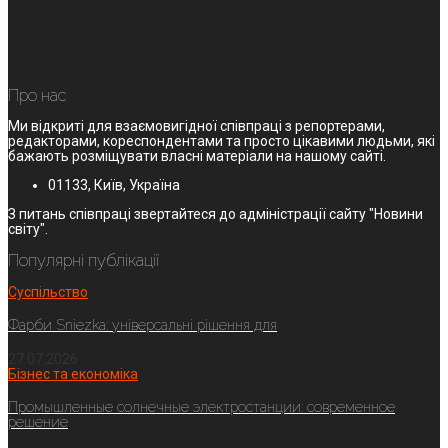
Про нас
Ми відкриті для взаємовигідної співпраці з репортерами,
редакторами, кореспондентами та просто цікавими людьми, які
бажають розміщувати власні матеріали на нашому сайті.
01133, Київ, Україна
З питань співпраці звертайтеся до адміністрації сайту "Новини
світу".
Популярні публікації
Суспільство
Фарби Sniezka: універсальні рішення для
27.07.2026
Бізнес та економіка
Промышленные солнечные электростанции: современное
решение