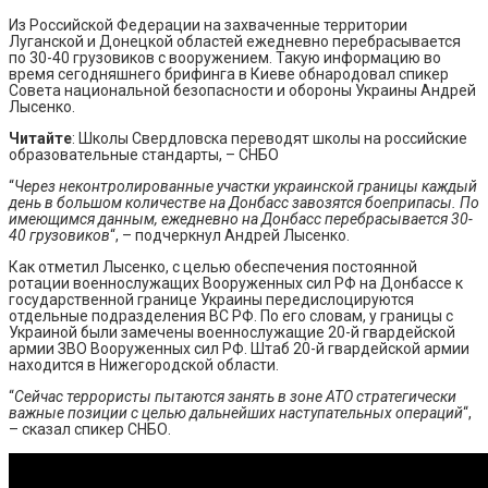
Из Российской Федерации на захваченные территории
Луганской и Донецкой областей ежедневно перебрасывается
по 30-40 грузовиков с вооружением. Такую информацию во
время сегодняшнего брифинга в Киеве обнародовал спикер
Совета национальной безопасности и обороны Украины Андрей
Лысенко.
Читайте
: Школы Свердловска переводят школы на российские
образовательные стандарты, – СНБО
“
Через неконтролированные участки украинской границы каждый
день в большом количестве на Донбасс завозятся боеприпасы. По
имеющимся данным, ежедневно на Донбасс перебрасывается 30-
40 грузовиков
“, – подчеркнул Андрей Лысенко.
Как отметил Лысенко, с целью обеспечения постоянной
ротации военнослужащих Вооруженных сил РФ на Донбассе к
государственной границе Украины передислоцируются
отдельные подразделения ВС РФ. По его словам, у границы с
Украиной были замечены военнослужащие 20-й гвардейской
армии ЗВО Вооруженных сил РФ. Штаб 20-й гвардейской армии
находится в Нижегородской области.
“
Сейчас террористы пытаются занять в зоне АТО стратегически
важные позиции с целью дальнейших наступательных операций
“,
– сказал спикер СНБО.