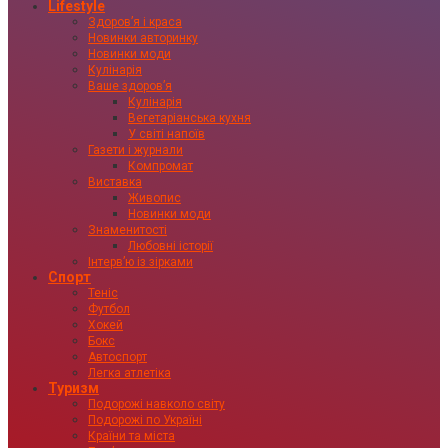
Lifestyle
Здоровʼя і краса
Новинки авторинку
Новинки моди
Кулінарія
Ваше здоровʼя
Кулінарія
Вегетаріанська кухня
У світі напоїв
Газети і журнали
Компромат
Виставка
Живопис
Новинки моди
Знаменитості
Любовні історії
Інтервʼю із зірками
Спорт
Теніс
Футбол
Хокей
Бокс
Автоспорт
Легка атлетіка
Туризм
Подорожі навколо світу
Подорожі по Україні
Країни та міста