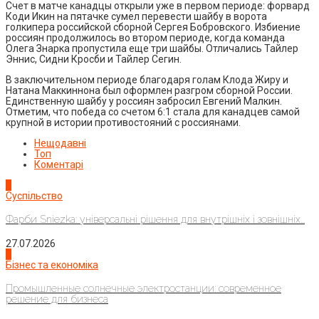
Счет в матче канадцы открыли уже в первом периоде: форвард
Коди Икин на пятачке сумел перевести шайбу в ворота
голкипера российской сборной Сергея Бобровского. Избиение
россиян продолжилось во втором периоде, когда команда
Олега Знарка пропустила еще три шайбы. Отличались Тайлер
Эннис, Сидни Кросби и Тайлер Сегин.
В заключительном периоде благодаря голам Клода Жиру и
Натана Маккиннона был оформлен разгром сборной России.
Единственную шайбу у россиян забросил Евгений Малкин.
Отметим, что победа со счетом 6:1 стала для канадцев самой
крупной в истории противостояний с россиянами.
Нещодавні
Топ
Коментарі
1
Суспільство
Фарби Sniezka: універсальні рішення для внутрішніх і зовнішніх...
27.07.2026
2
Бізнес та економіка
Промышленные солнечные электростанции: современное
решение для бизнеса