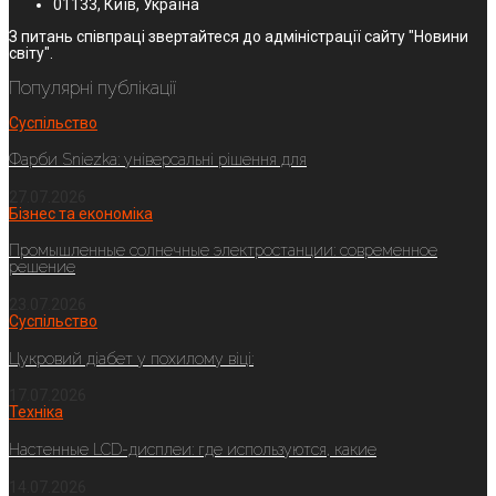
01133, Київ, Україна
З питань співпраці звертайтеся до адміністрації сайту "Новини
світу".
Популярні публікації
Суспільство
Фарби Sniezka: універсальні рішення для
27.07.2026
Бізнес та економіка
Промышленные солнечные электростанции: современное
решение
23.07.2026
Суспільство
Цукровий діабет у похилому віці:
17.07.2026
Техніка
Настенные LCD-дисплеи: где используются, какие
14.07.2026