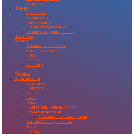
Контакти
Новини
Прес-релізи
Новини світу
Каталог новин
Новини оподаткування
Новини, Скандали, Сенсації
Політика
Бізнес
Міжнародна економіка
Бізнес та економіка
Право
Фінанси
Інвестиції
Іновації
Техніка
Суспільство
Шоу-бізнес
Література
Культура
Наука
Освіта
Події та кримінальна хроніка
Навчальні програми
Психологія взаємовідносин
Автомобіль та суспільство
Театр
Пригоди