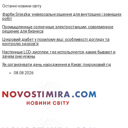
Останні новини світу
Фарби Sniezka: універсальні рішення для внутрішніх і зовнішніх
робіт
Промышленные солнечные электростанции: современное
решение для бизнеса
Цукровий діабет у похилому віці: особливості догляду та
контролю здоров’я
Настенные LCD-дисплеи: где используются, какие бывают и
зачем они нужны
Як організувати день народження в Києві: покроковий гід
08.08.2026