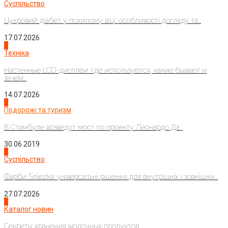
Суспільство
Цукровий діабет у похилому віці: особливості догляду та...
17.07.2026
4
Техніка
Настенные LCD-дисплеи: где используются, какие бывают и
зачем...
14.07.2026
1
Подорожі та туризм
В Стамбуле возведут мост по проекту Леонардо Да...
30.06.2019
2
Суспільство
Фарби Sniezka: універсальні рішення для внутрішніх і зовнішніх...
27.07.2026
3
Каталог новин
Секреты хранения молочных продуктов