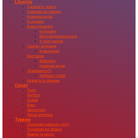
Lifestyle
Здоровʼя і краса
Новинки авторинку
Новинки моди
Кулінарія
Ваше здоровʼя
Кулінарія
Вегетаріанська кухня
У світі напоїв
Газети і журнали
Компромат
Виставка
Живопис
Новинки моди
Знаменитості
Любовні історії
Інтервʼю із зірками
Спорт
Теніс
Футбол
Хокей
Бокс
Автоспорт
Легка атлетіка
Туризм
Подорожі навколо світу
Подорожі по Україні
Країни та міста