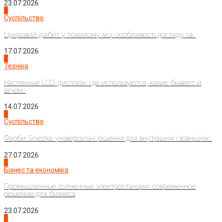
23.07.2026
3
Суспільство
Цукровий діабет у похилому віці: особливості догляду та...
17.07.2026
4
Техніка
Настенные LCD-дисплеи: где используются, какие бывают и
зачем...
14.07.2026
1
Суспільство
Фарби Sniezka: універсальні рішення для внутрішніх і зовнішніх...
27.07.2026
2
Бізнес та економіка
Промышленные солнечные электростанции: современное
решение для бизнеса
23.07.2026
3