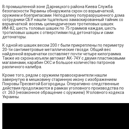
В промышленной зоне Дарницкого района Киева Служба
безопасности Украины обнаружила схрон со взрывчаткой,
оружием и боеприпасами. Неподалеку полуразрушенного дома
сотрудники СБУ нашли тщательно замаскированный тайник со
взрывчаткой: восемь цилиндрических тротиловых шашек
ИМ-82, шесть толовых шашек по 75 граммов каждая, шесть
тротиловых шашек с отверстиями под детонаторы и сами
детонаторы.
К одной из шашек весом 200 г были прикреплены по периметру
20-ти сантиметровые металлические гвозди. Общий вес
найденной взрывчатки составляет почти четыре килограмма.
Также из схрона изъяли автомат АК-74У с двумя пластиковыми
магазинами, карабин СКС и большое количество патронов
различного калибра.
Кроме того, рядом с оружием правоохранители нашли
завернутую в мешковину старинную икону с изображением
Покровы Пресвятой Богородицы. Оперативно-следственные
действия продолжаются в рамках уголовного производства по
ст. 263 (незаконное обращение с оружием) Уголовного кодекса
Украины.