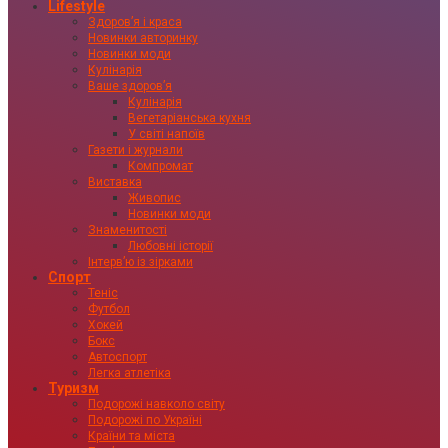
Lifestyle
Здоровʼя і краса
Новинки авторинку
Новинки моди
Кулінарія
Ваше здоровʼя
Кулінарія
Вегетаріанська кухня
У світі напоїв
Газети і журнали
Компромат
Виставка
Живопис
Новинки моди
Знаменитості
Любовні історії
Інтервʼю із зірками
Спорт
Теніс
Футбол
Хокей
Бокс
Автоспорт
Легка атлетіка
Туризм
Подорожі навколо світу
Подорожі по Україні
Країни та міста