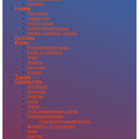
Контакти
Новини
Прес-релізи
Новини світу
Каталог новин
Новини оподаткування
Новини, Скандали, Сенсації
Політика
Бізнес
Міжнародна економіка
Бізнес та економіка
Право
Фінанси
Інвестиції
Іновації
Техніка
Суспільство
Шоу-бізнес
Література
Культура
Наука
Освіта
Події та кримінальна хроніка
Навчальні програми
Психологія взаємовідносин
Автомобіль та суспільство
Театр
Пригоди