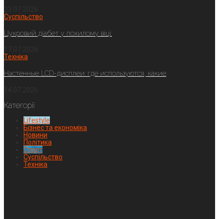
23.07.2026
Суспільство
Цукровий діабет у похилому віці:
17.07.2026
Техніка
Настенные LCD-дисплеи: где используются, какие
14.07.2026
Категорії
Lifestyle
Бізнес та економіка
Новини
Політика
Спорт
Суспільство
Техніка