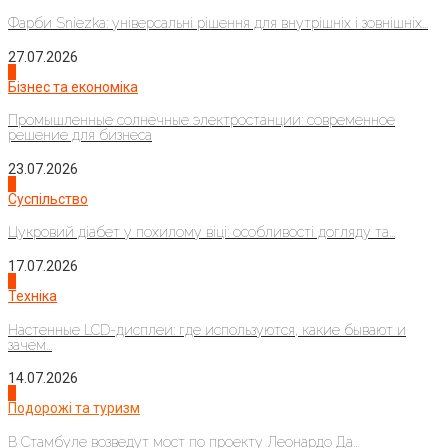
Фарби Sniezka: універсальні рішення для внутрішніх і зовнішніх...
27.07.2026
2
Бізнес та економіка
Промышленные солнечные электростанции: современное
решение для бизнеса
23.07.2026
3
Суспільство
Цукровий діабет у похилому віці: особливості догляду та...
17.07.2026
4
Техніка
Настенные LCD-дисплеи: где используются, какие бывают и
зачем...
14.07.2026
1
Подорожі та туризм
В Стамбуле возведут мост по проекту Леонардо Да...