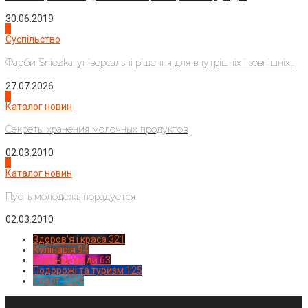
30.06.2019
2
Суспільство
Фарби Sniezka: універсальні рішення для внутрішніх і зовнішніх...
27.07.2026
3
Каталог новин
Секреты хранения молочных продуктов
02.03.2010
4
Каталог новин
Пусть молодежь порадуется
02.03.2010
Здоров'я і краса
321
Кулінарія
94
Новинки моди
63
Подорожі та туризм
125
Спорт
1224