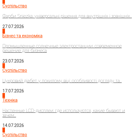
1
Суспільство
Фарби Sniezka: універсальні рішення для внутрішніх і зовнішніх...
27.07.2026
2
Бізнес та економіка
Промышленные солнечные электростанции: современное
решение для бизнеса
23.07.2026
3
Суспільство
Цукровий діабет у похилому віці: особливості догляду та...
17.07.2026
4
Техніка
Настенные LCD-дисплеи: где используются, какие бывают и
зачем...
14.07.2026
1
Суспільство