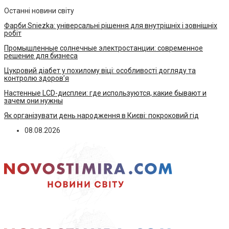
Останні новини світу
Фарби Sniezka: універсальні рішення для внутрішніх і зовнішніх
робіт
Промышленные солнечные электростанции: современное
решение для бизнеса
Цукровий діабет у похилому віці: особливості догляду та
контролю здоров’я
Настенные LCD-дисплеи: где используются, какие бывают и
зачем они нужны
Як організувати день народження в Києві: покроковий гід
08.08.2026