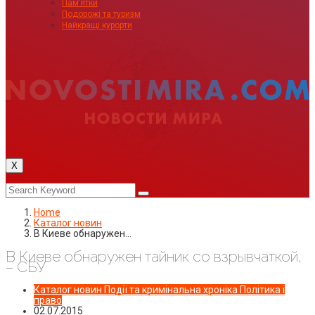
Пам’ятки
Подорожі та туризм
Найкращі курорти
X
Home
Каталог новин
В Киеве обнаружен…
В Киеве обнаружен тайник со взрывчаткой,
– СБУ
Каталог новин
Події та кримінальна хроніка
Політика і
право
02.07.2015