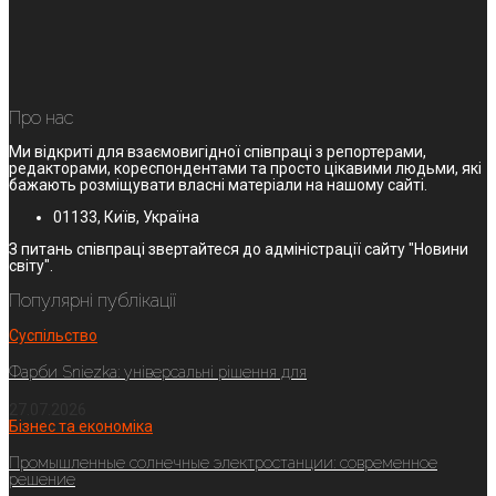
Про нас
Ми відкриті для взаємовигідної співпраці з репортерами,
редакторами, кореспондентами та просто цікавими людьми, які
бажають розміщувати власні матеріали на нашому сайті.
01133, Київ, Україна
З питань співпраці звертайтеся до адміністрації сайту "Новини
світу".
Популярні публікації
Суспільство
Фарби Sniezka: універсальні рішення для
27.07.2026
Бізнес та економіка
Промышленные солнечные электростанции: современное
решение