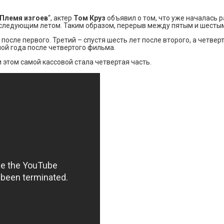
Племя изгоев
“, актер
Том Круз
объявил о том, что уже началась 
е следующим летом. Таким образом, перерыв между пятым и шест
осле первого. Третий – спустя шесть лет после второго, а четверты
ной года после четвертого фильма.
 этом самой кассовой стала четвертая часть.