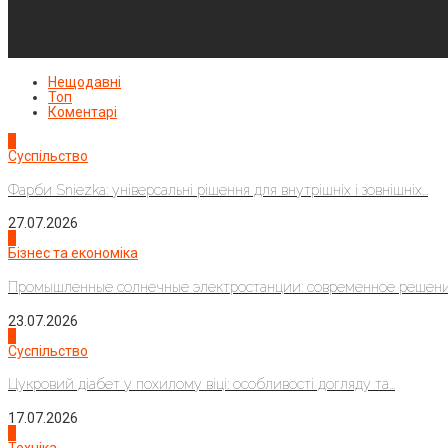
Нещодавні
Топ
Коментарі
1
Суспільство
Фарби Sniezka: універсальні рішення для внутрішніх і зовнішніх...
27.07.2026
2
Бізнес та економіка
Промышленные солнечные электростанции: современное решени
23.07.2026
3
Суспільство
Цукровий діабет у похилому віці: особливості догляду та...
17.07.2026
4
Техніка