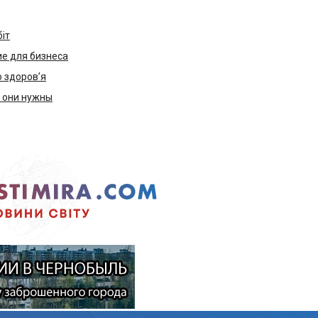
біт
е для бизнеса
ю здоров’я
м они нужны