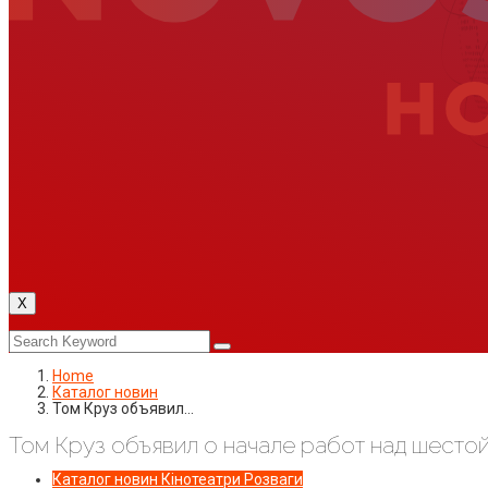
X
Home
Каталог новин
Том Круз объявил…
Том Круз объявил о начале работ над шесто
Каталог новин
Кінотеатри
Розваги