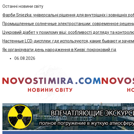
Останні новини світу
Фарби Sniezka: універсальні рішення для внутрішніх і зовнішніх ро
Промышленные солнечные электростанции: современное решени
Цукровий діабет у похилому віці: особливості догляду та контрол
Настенные LCD-дисплеи: где используются, какие бывают и заче
Як організувати день народження в Києві: покроковий гід
06.08.2026