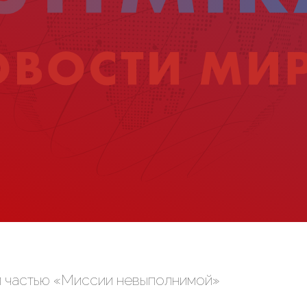
й частью «Миссии невыполнимой»