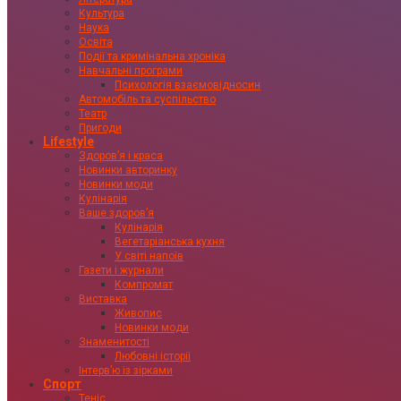
Культура
Наука
Освіта
Події та кримінальна хроніка
Навчальні програми
Психологія взаємовідносин
Автомобіль та суспільство
Театр
Пригоди
Lifestyle
Здоровʼя і краса
Новинки авторинку
Новинки моди
Кулінарія
Ваше здоровʼя
Кулінарія
Вегетаріанська кухня
У світі напоїв
Газети і журнали
Компромат
Виставка
Живопис
Новинки моди
Знаменитості
Любовні історії
Інтервʼю із зірками
Спорт
Теніс