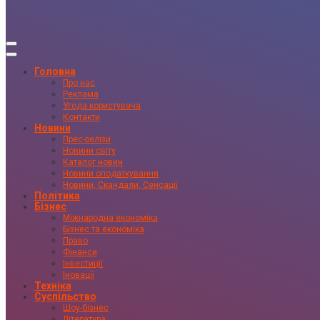
Головна
Про нас
Реклама
Угода користувача
Контакти
Новини
Прес-релізи
Новини світу
Каталог новин
Новини оподаткування
Новини, Скандали, Сенсації
Політика
Бізнес
Міжнародна економіка
Бізнес та економіка
Право
Фінанси
Інвестиції
Іновації
Техніка
Суспільство
Шоу-бізнес
Література