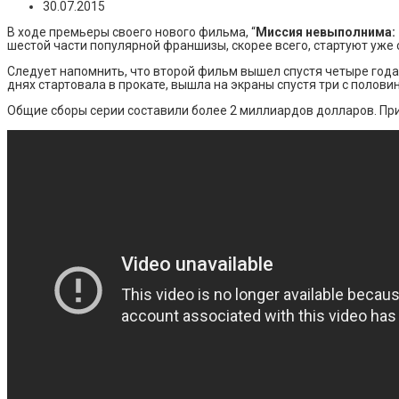
30.07.2015
В ходе премьеры своего нового фильма, “
Миссия невыполнима: 
шестой части популярной франшизы, скорее всего, стартуют уж
Следует напомнить, что второй фильм вышел спустя четыре года п
днях стартовала в прокате, вышла на экраны спустя три с полови
Общие сборы серии составили более 2 миллиардов долларов. При