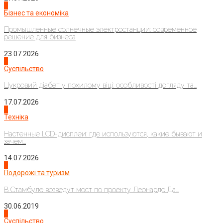
2
Бізнес та економіка
Промышленные солнечные электростанции: современное
решение для бизнеса
23.07.2026
3
Суспільство
Цукровий діабет у похилому віці: особливості догляду та...
17.07.2026
4
Техніка
Настенные LCD-дисплеи: где используются, какие бывают и
зачем...
14.07.2026
1
Подорожі та туризм
В Стамбуле возведут мост по проекту Леонардо Да...
30.06.2019
2
Суспільство