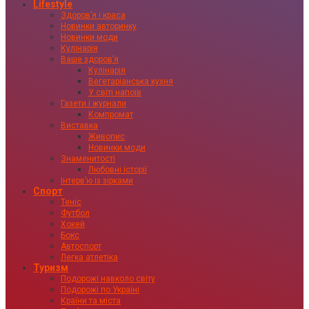
Lifestyle
Здоровʼя і краса
Новинки авторинку
Новинки моди
Кулінарія
Ваше здоровʼя
Кулінарія
Вегетаріанська кухня
У світі напоїв
Газети і журнали
Компромат
Виставка
Живопис
Новинки моди
Знаменитості
Любовні історії
Інтервʼю із зірками
Спорт
Теніс
Футбол
Хокей
Бокс
Автоспорт
Легка атлетіка
Туризм
Подорожі навколо світу
Подорожі по Україні
Країни та міста