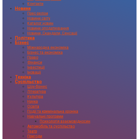
Контакти
Новини
Прес-релізи
Новини світу
Каталог новин
Новини оподаткування
Новини, Скандали, Сенсації
Політика
Бізнес
Міжнародна економіка
Бізнес та економіка
Право
Фінанси
Інвестиції
Іновації
Техніка
Суспільство
Шоу-бізнес
Література
Культура
Наука
Освіта
Події та кримінальна хроніка
Навчальні програми
Психологія взаємовідносин
Автомобіль та суспільство
Театр
Пригоди