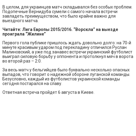
В целом, для украинцев матч складывался без особых проблем.
Подопечные Вернидуба сумели с самого начала встречи
завладеть преимуществом, что было крайне важно для
выездного матча.
Читайте: Лига Европы 2015/2016. “Ворскла” на выезде
проиграла “Жилине”
Первого гола публике пришлось ждать довольно долго: на 70-й
минуте красивым ударом под перекладину отличился Руслан
Малиновский, а уже под занавес встречи украинский футболист
выиграл силовую борьбу у оппонента и протолкнул мяч в ворота
во второй раз – 2:0.
За весь матч у бельгийцев было буквально несколько опасных
выпадов, что говорит о надежной обороне луганской команды.
Безусловно, каждый из футболистов украинской команды
сегодня постарался на славу.
Ответная встреча пройдет 6 августа в Киеве.