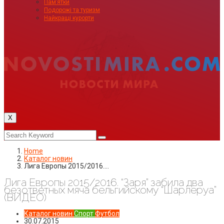
Пам’ятки
Подорожі та туризм
Найкращі курорти
X
Home
Каталог новин
Лига Европы 2015/2016.…
Лига Европы 2015/2016. “Заря” забила два
безответных мяча бельгийскому “Шарлеруа”
(ВИДЕО)
Каталог новин
Спорт
Футбол
30.07.2015