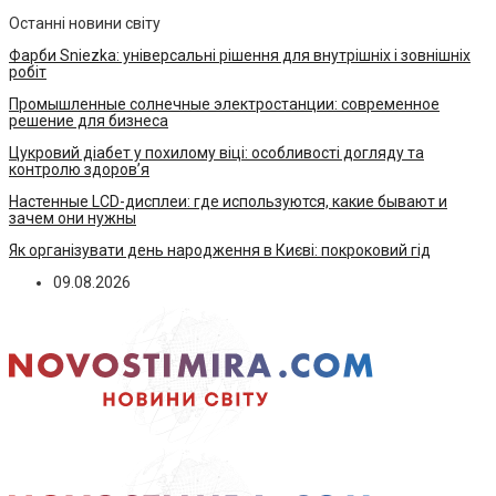
Останні новини світу
Фарби Sniezka: універсальні рішення для внутрішніх і зовнішніх
робіт
Промышленные солнечные электростанции: современное
решение для бизнеса
Цукровий діабет у похилому віці: особливості догляду та
контролю здоров’я
Настенные LCD-дисплеи: где используются, какие бывают и
зачем они нужны
Як організувати день народження в Києві: покроковий гід
09.08.2026