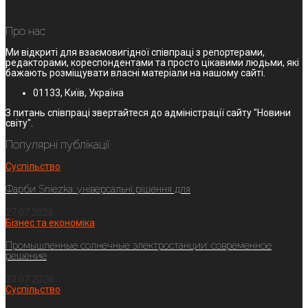
Про нас
Ми відкриті для взаємовигідної співпраці з репортерами,
редакторами, кореспондентами та просто цікавими людьми, які
бажають розміщувати власні матеріали на нашому сайті.
01133, Київ, Україна
З питань співпраці звертайтеся до адміністрації сайту "Новини
світу".
Популярні публікації
Суспільство
Фарби Sniezka: універсальні рішення для
27.07.2026
Бізнес та економіка
Промышленные солнечные электростанции: современное
решение
23.07.2026
Суспільство