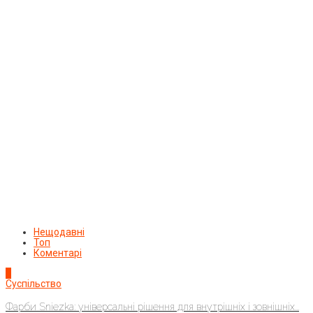
Нещодавні
Топ
Коментарі
1
Суспільство
Фарби Sniezka: універсальні рішення для внутрішніх і зовнішніх...