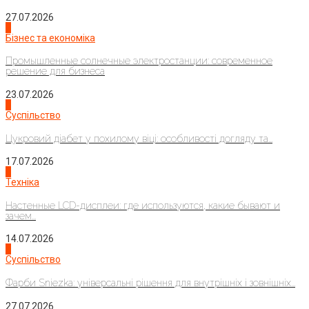
27.07.2026
2
Бізнес та економіка
Промышленные солнечные электростанции: современное
решение для бизнеса
23.07.2026
3
Суспільство
Цукровий діабет у похилому віці: особливості догляду та...
17.07.2026
4
Техніка
Настенные LCD-дисплеи: где используются, какие бывают и
зачем...
14.07.2026
1
Суспільство
Фарби Sniezka: універсальні рішення для внутрішніх і зовнішніх...
27.07.2026