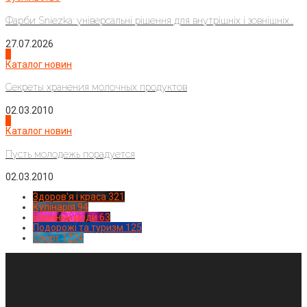
Фарби Sniezka: універсальні рішення для внутрішніх і зовнішніх...
27.07.2026
3
Каталог новин
Секреты хранения молочных продуктов
02.03.2010
4
Каталог новин
Пусть молодежь порадуется
02.03.2010
Здоров'я і краса
321
Кулінарія
94
Новинки моди
63
Подорожі та туризм
125
Спорт
1224