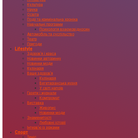
Культура
Наука
Освіта
Події та кримінальна хроніка
Навчальні програми
Психологія взаємовідносин
Автомобіль та суспільство
Театр
Пригоди
Lifestyle
Здоровʼя і краса
Новинки авторинку
Новинки моди
Кулінарія
Ваше здоровʼя
Кулінарія
Вегетаріанська кухня
У світі напоїв
Газети і журнали
Компромат
Виставка
Живопис
Новинки моди
Знаменитості
Любовні історії
Інтервʼю із зірками
Спорт
Теніс