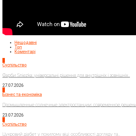
Нещодавні
Топ
Коментарі
1
Суспільство
Фарби Sniezka: універсальні рішення для внутрішніх і зовнішніх...
27.07.2026
2
Бізнес та економіка
Промышленные солнечные электростанции: современное решени
23.07.2026
3
Суспільство
Цукровий діабет у похилому віці: особливості догляду та...