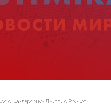
герою-«айдаровцу» Дмитрию Рожкову