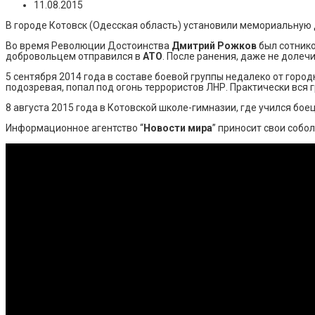
11.08.2015
В городе Котовск (Одесская область) установили мемориальную 
Во время Революции Достоинства
Дмитрий Рожков
был сотнико
добровольцем отправился в
АТО
. После ранения, даже не долеч
5 сентября 2014 года в составе боевой группы недалеко от горо
подозревая, попал под огонь террористов ЛНР. Практически вся г
8 августа 2015 года в Котовской школе-гимназии, где учился бое
Информационное агентство “
Новости мира
” приносит свои собо