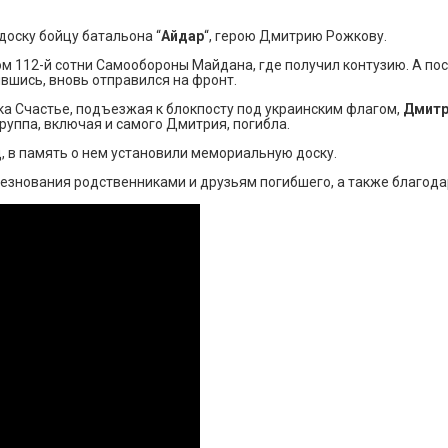
доску бойцу батальона “
Айдар
“, герою Дмитрию Рожкову.
м 112-й сотни Самообороны Майдана, где получил контузию. А по
ившись, вновь отправился на фронт.
дка Счастье, подъезжая к блокпосту под украинским флагом,
Дмитр
руппа, включая и самого Дмитрия, погибла.
ц, в память о нем установили мемориальную доску.
лезнования родственниками и друзьям погибшего, а также благодар