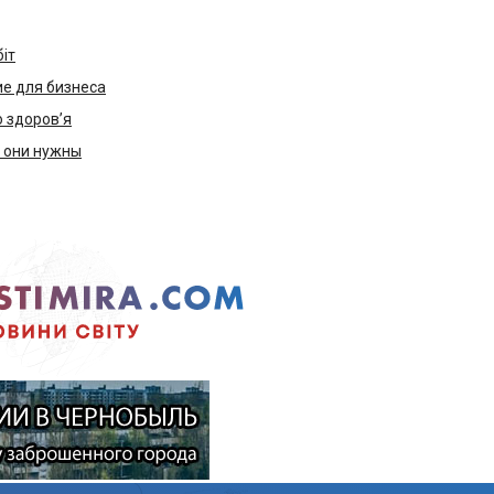
біт
е для бизнеса
ю здоров’я
м они нужны