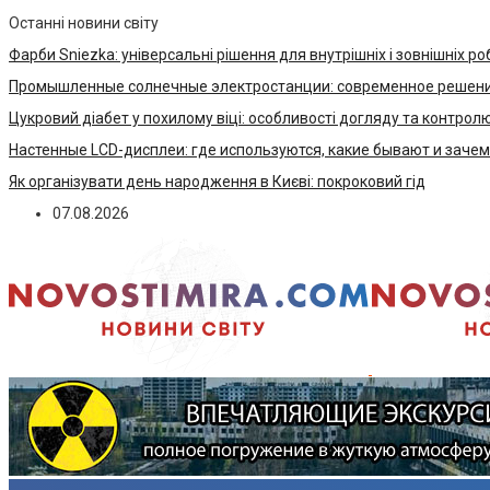
Останні новини світу
Фарби Sniezka: універсальні рішення для внутрішніх і зовнішніх ро
Промышленные солнечные электростанции: современное решени
Цукровий діабет у похилому віці: особливості догляду та контрол
Настенные LCD-дисплеи: где используются, какие бывают и заче
Як організувати день народження в Києві: покроковий гід
07.08.2026