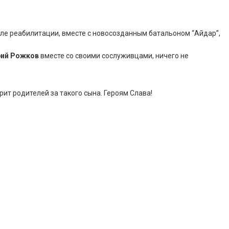
сле реабилитации, вместе с новосозданным батальоном “Айдар”,
ий Рожков
вместе со своими сослуживцами, ничего не
ит родителей за такого сына. Героям Слава!