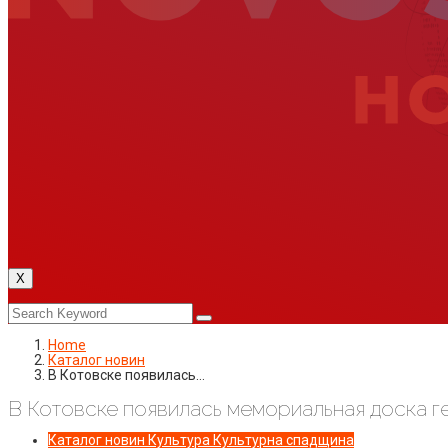
X
Home
Каталог новин
В Котовске появилась…
В Котовске появилась мемориальная доска 
Каталог новин
Культура
Культурна спадщина