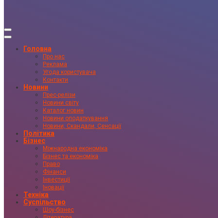
Головна
Про нас
Реклама
Угода користувача
Контакти
Новини
Прес-релізи
Новини світу
Каталог новин
Новини оподаткування
Новини, Скандали, Сенсації
Політика
Бізнес
Міжнародна економіка
Бізнес та економіка
Право
Фінанси
Інвестиції
Іновації
Техніка
Суспільство
Шоу-бізнес
Література