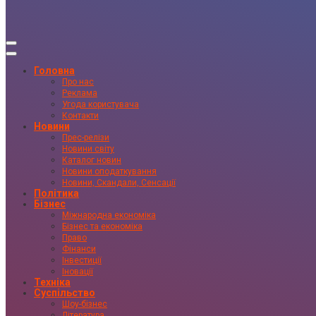
Головна
Про нас
Реклама
Угода користувача
Контакти
Новини
Прес-релізи
Новини світу
Каталог новин
Новини оподаткування
Новини, Скандали, Сенсації
Політика
Бізнес
Міжнародна економіка
Бізнес та економіка
Право
Фінанси
Інвестиції
Іновації
Техніка
Суспільство
Шоу-бізнес
Література