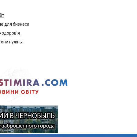
біт
е для бизнеса
ю здоров’я
м они нужны