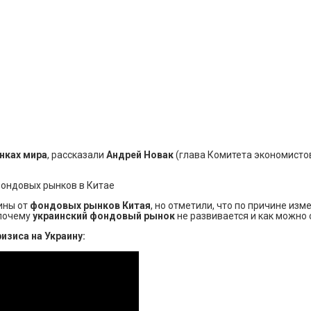
нках мира
, рассказали
Андрей Новак
(глава Комитета экономисто
фондовых рынков в Китае
ины от
фондовых рынков Китая
, но отметили, что по причине из
 почему
украинский фондовый рынок
не развивается и как можно 
изиса на Украину: