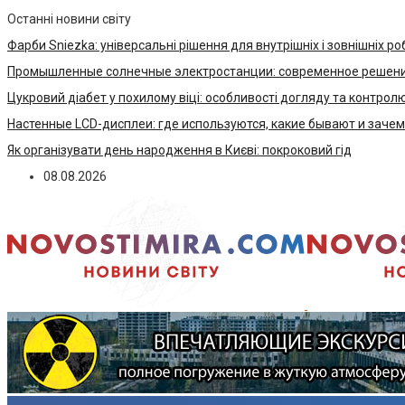
Останні новини світу
Фарби Sniezka: універсальні рішення для внутрішніх і зовнішніх ро
Промышленные солнечные электростанции: современное решени
Цукровий діабет у похилому віці: особливості догляду та контрол
Настенные LCD-дисплеи: где используются, какие бывают и заче
Як організувати день народження в Києві: покроковий гід
08.08.2026