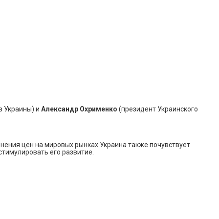
в Украины) и
Александр Охрименко
(президент Украинского
менения цен на мировых рынках Украина также почувствует
стимулировать его развитие.