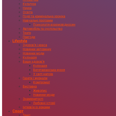
Культура
Наука
Освіта
Події та кримінальна хроніка
Навчальні програми
Психологія взаємовідносин
Автомобіль та суспільство
Театр
Пригоди
Lifestyle
Здоровʼя і краса
Новинки авторинку
Новинки моди
Кулінарія
Ваше здоровʼя
Кулінарія
Вегетаріанська кухня
У світі напоїв
Газети і журнали
Компромат
Виставка
Живопис
Новинки моди
Знаменитості
Любовні історії
Інтервʼю із зірками
Спорт
Теніс