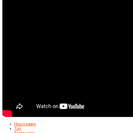
Нещодавні
Топ