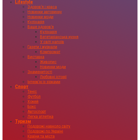
Lifestyle
Здоровʼя і краса
Новинки авторинку
Новинки моди
Кулінарія
Ваше здоровʼя
Кулінарія
Вегетаріанська кухня
У світі напоїв
Газети і журнали
Компромат
Виставка
Живопис
Новинки моди
Знаменитості
Любовні історії
Інтервʼю із зірками
Спорт
Теніс
Футбол
Хокей
Бокс
Автоспорт
Легка атлетіка
Туризм
Подорожі навколо світу
Подорожі по Україні
Країни та міста