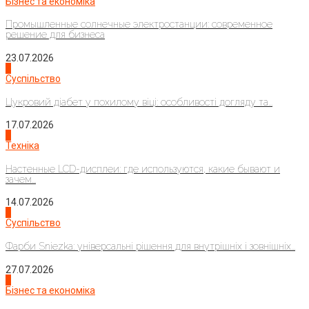
Бізнес та економіка
Промышленные солнечные электростанции: современное
решение для бизнеса
23.07.2026
3
Суспільство
Цукровий діабет у похилому віці: особливості догляду та...
17.07.2026
4
Техніка
Настенные LCD-дисплеи: где используются, какие бывают и
зачем...
14.07.2026
1
Суспільство
Фарби Sniezka: універсальні рішення для внутрішніх і зовнішніх...
27.07.2026
2
Бізнес та економіка