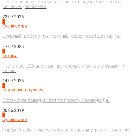
Промышленные солнечные электростанции: современное
решение для бизнеса
23.07.2026
3
Суспільство
Цукровий діабет у похилому віці: особливості догляду та...
17.07.2026
4
Техніка
Настенные LCD-дисплеи: где используются, какие бывают и
зачем...
14.07.2026
1
Подорожі та туризм
В Стамбуле возведут мост по проекту Леонардо Да...
30.06.2019
2
Суспільство
Фарби Sniezka: універсальні рішення для внутрішніх і зовнішніх...