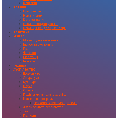
Контакти
Новини
Прес-релізи
Новини світу
Каталог новин
Новини оподаткування
Новини, Скандали, Сенсації
Політика
Бізнес
Міжнародна економіка
Бізнес та економіка
Право
Фінанси
Інвестиції
Іновації
Техніка
Суспільство
Шоу-бізнес
Література
Культура
Наука
Освіта
Події та кримінальна хроніка
Навчальні програми
Психологія взаємовідносин
Автомобіль та суспільство
Театр
Пригоди