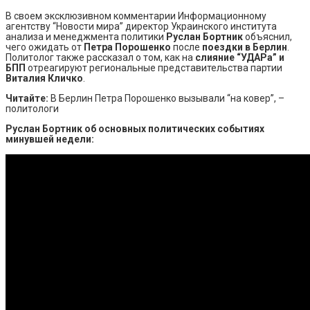
В своем эксклюзивном комментарии Информационному
агентству “Новости мира” директор Украинского института
анализа и менеджмента политики
Руслан Бортник
объяснил,
чего ожидать от
Петра Порошенко
после
поездки в Берлин
.
Политолог также рассказал о том, как на
слияние “УДАРа” и
БПП
отреагируют региональные представительства партии
Виталия Кличко
.
Читайте:
В Берлин Петра Порошенко вызывали “на ковер”, –
политологи
Руслан Бортник об основных политических событиях
минувшей недели: