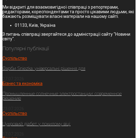
Ми відкриті для взаємовигідної співпраці з репортерами,
редакторами, кореспондентами та просто цікавими людьми, які
бажають розміщувати власні матеріали на нашому сайті.
01133, Київ, Україна
З питань співпраці звертайтеся до адміністрації сайту "Новини
світу".
Популярні публікації
Суспільство
Фарби Sniezka: універсальні рішення для
27.07.2026
Бізнес та економіка
Промышленные солнечные электростанции: современное
решение
23.07.2026
Суспільство
Цукровий діабет у похилому віці:
17.07.2026