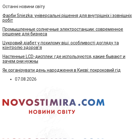
Останні новини світу
Фарби Sniezka: універсальні рішення для внутрішніх і зовнішніх
робіт
Промышленные солнечные электростанции: современное
решение для бизнеса
Цукровий діабет у похилому віці: особливості догляду та
контролю здоров’я
Настенные LCD-дисплеи: где используются, какие бывают и
зачем они нужны
Як організувати день народження в Києві: покроковий гід
07.08.2026