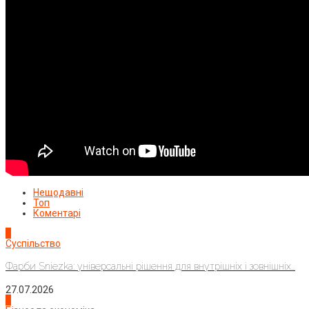
Нещодавні
Топ
Коментарі
1
Суспільство
Фарби Sniezka: універсальні рішення для внутрішніх і зовнішніх...
27.07.2026
2