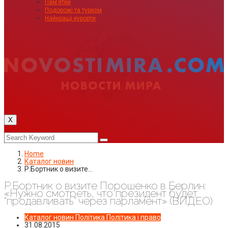
Пам’ятки
Подорожі та туризм
Найкращі курорти
X
Home
Каталог новин
Р.Бортник о визите…
Р.Бортник о визите Порошенко в Берлин:
«Нужно смотреть, что президент будет
“продавливать” через парламент» (ВИДЕО)
Каталог новин
Політика
Політика і право
31.08.2015