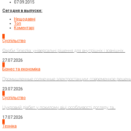
07.09.2015
Сегодня в выпуске:
Нещодавні
Топ
Коментарі
1
Суспільство
Фарби Sniezka: універсальні рішення для внутрішніх і зовнішніх...
27.07.2026
2
Бізнес та економіка
Промышленные солнечные электростанции: современное решени
23.07.2026
3
Суспільство
Цукровий діабет у похилому віці: особливості догляду та...
17.07.2026
4
Техніка