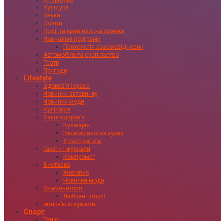
Культура
Наука
Освіта
Події та кримінальна хроніка
Навчальні програми
Психологія взаємовідносин
Автомобіль та суспільство
Театр
Пригоди
Lifestyle
Здоровʼя і краса
Новинки авторинку
Новинки моди
Кулінарія
Ваше здоровʼя
Кулінарія
Вегетаріанська кухня
У світі напоїв
Газети і журнали
Компромат
Виставка
Живопис
Новинки моди
Знаменитості
Любовні історії
Інтервʼю із зірками
Спорт
Теніс