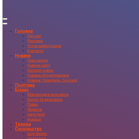
Головна
Про нас
Реклама
Угода користувача
Контакти
Новини
Прес-релізи
Новини світу
Каталог новин
Новини оподаткування
Новини, Скандали, Сенсації
Політика
Бізнес
Міжнародна економіка
Бізнес та економіка
Право
Фінанси
Інвестиції
Іновації
Техніка
Суспільство
Шоу-бізнес
Література