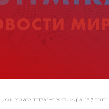
онного агентства “Новости мира” за 7 сентяб