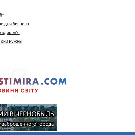
біт
е для бизнеса
ю здоров’я
м они нужны