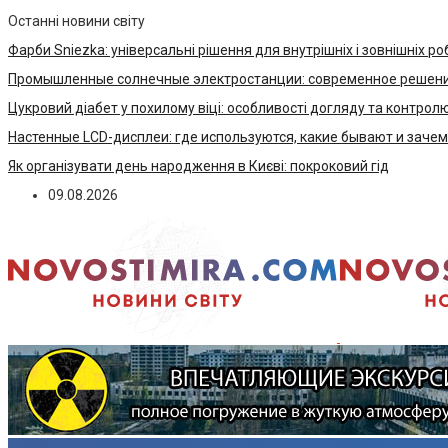
Останні новини світу
Фарби Sniezka: універсальні рішення для внутрішніх і зовнішніх ро
Промышленные солнечные электростанции: современное решени
Цукровий діабет у похилому віці: особливості догляду та контрол
Настенные LCD-дисплеи: где используются, какие бывают и заче
Як організувати день народження в Києві: покроковий гід
09.08.2026