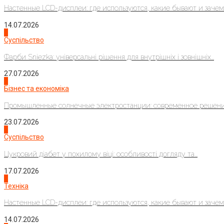
Настенные LCD-дисплеи: где используются, какие бывают и зачем..
14.07.2026
1
Суспільство
Фарби Sniezka: універсальні рішення для внутрішніх і зовнішніх...
27.07.2026
2
Бізнес та економіка
Промышленные солнечные электростанции: современное решени
23.07.2026
3
Суспільство
Цукровий діабет у похилому віці: особливості догляду та...
17.07.2026
4
Техніка
Настенные LCD-дисплеи: где используются, какие бывают и зачем..
14.07.2026