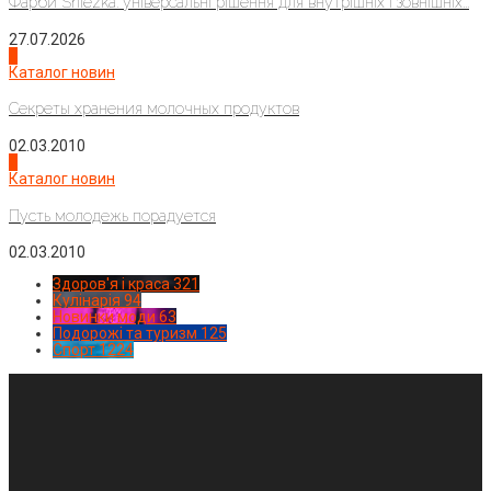
Фарби Sniezka: універсальні рішення для внутрішніх і зовнішніх...
27.07.2026
3
Каталог новин
Секреты хранения молочных продуктов
02.03.2010
4
Каталог новин
Пусть молодежь порадуется
02.03.2010
Здоров'я і краса
321
Кулінарія
94
Новинки моди
63
Подорожі та туризм
125
Спорт
1224