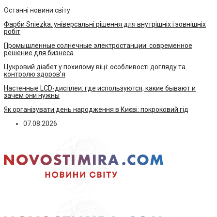
Останні новини світу
Фарби Sniezka: універсальні рішення для внутрішніх і зовнішніх
робіт
Промышленные солнечные электростанции: современное
решение для бизнеса
Цукровий діабет у похилому віці: особливості догляду та
контролю здоров’я
Настенные LCD-дисплеи: где используются, какие бывают и
зачем они нужны
Як організувати день народження в Києві: покроковий гід
07.08.2026