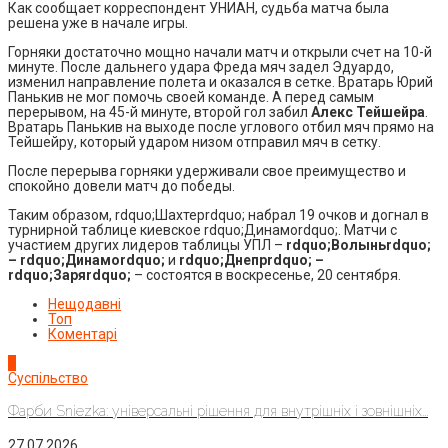
Как сообщает корреспондент УНИАН, судьба матча была
решена уже в начале игры.
Горняки достаточно мощно начали матч и открыли счет на 10-й
минуте. После дальнего удара Фреда мяч задел Эдуардо,
изменил направление полета и оказался в сетке. Вратарь Юрий
Панькив не мог помочь своей команде. А перед самым
перерывом, на 45-й минуте, второй гол забил
Алекс Тейшейра
.
Вратарь Панькив на выходе после углового отбил мяч прямо на
Тейшейру, который ударом низом отправил мяч в сетку.
После перерыва горняки удерживали свое преимущество и
спокойно довели матч до победы.
Таким образом, rdquo;Шахтерrdquo; набрал 19 очков и догнал в
турнирной таблице киевское rdquo;Динамоrdquo;. Матчи с
участием других лидеров таблицы УПЛ –
rdquo;Волыньrdquo;
– rdquo;Динамоrdquo;
и
rdquo;Днепрrdquo; –
rdquo;Заряrdquo;
– состоятся в воскресенье, 20 сентября.
Нещодавні
Топ
Коментарі
1
Суспільство
Фарби Sniezka: універсальні рішення для внутрішніх і зовнішніх...
27.07.2026