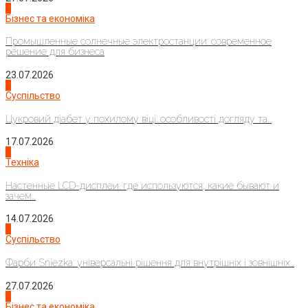
2
Бізнес та економіка
Промышленные солнечные электростанции: современное
решение для бизнеса
23.07.2026
3
Суспільство
Цукровий діабет у похилому віці: особливості догляду та...
17.07.2026
4
Техніка
Настенные LCD-дисплеи: где используются, какие бывают и
зачем...
14.07.2026
1
Суспільство
Фарби Sniezka: універсальні рішення для внутрішніх і зовнішніх...
27.07.2026
2
Бізнес та економіка