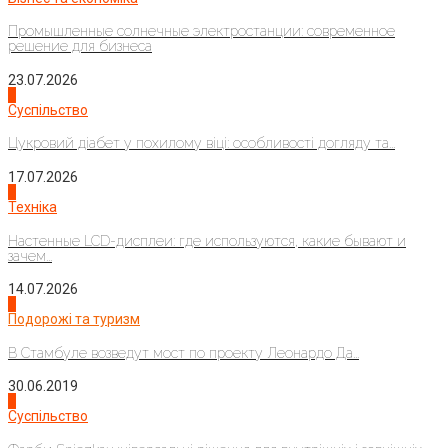
Промышленные солнечные электростанции: современное
решение для бизнеса
23.07.2026
3
Суспільство
Цукровий діабет у похилому віці: особливості догляду та...
17.07.2026
4
Техніка
Настенные LCD-дисплеи: где используются, какие бывают и
зачем...
14.07.2026
1
Подорожі та туризм
В Стамбуле возведут мост по проекту Леонардо Да...
30.06.2019
2
Суспільство