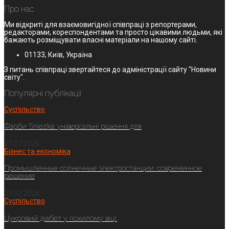
Про нас
Ми відкриті для взаємовигідної співпраці з репортерами,
редакторами, кореспондентами та просто цікавими людьми, які
бажають розміщувати власні матеріали на нашому сайті.
01133, Київ, Україна
З питань співпраці звертайтеся до адміністрації сайту "Новини
світу".
Популярні публікації
Суспільство
Фарби Sniezka: універсальні рішення для
27.07.2026
Бізнес та економіка
Промышленные солнечные электростанции: современное
решение
23.07.2026
Суспільство
Цукровий діабет у похилому віці: