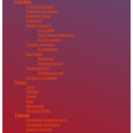
Lifestyle
Здоровʼя і краса
Новинки авторинку
Новинки моди
Кулінарія
Ваше здоровʼя
Кулінарія
Вегетаріанська кухня
У світі напоїв
Газети і журнали
Компромат
Виставка
Живопис
Новинки моди
Знаменитості
Любовні історії
Інтервʼю із зірками
Спорт
Теніс
Футбол
Хокей
Бокс
Автоспорт
Легка атлетіка
Туризм
Подорожі навколо світу
Подорожі по Україні
Країни та міста