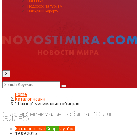
Пам’ятки
Подорожі та туризм
Найкращі курорти
X
Home
Каталог новин
”Шахтер” минимально обыграл…
”Шахтер” минимально обыграл “Сталь”
(ВИДЕО)
Каталог новин
Спорт
Футбол
19.09.2015