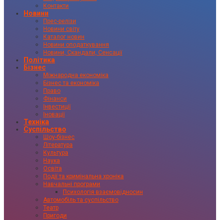
Контакти
Новини
Прес-релізи
Новини світу
Каталог новин
Новини оподаткування
Новини, Скандали, Сенсації
Політика
Бізнес
Міжнародна економіка
Бізнес та економіка
Право
Фінанси
Інвестиції
Іновації
Техніка
Суспільство
Шоу-бізнес
Література
Культура
Наука
Освіта
Події та кримінальна хроніка
Навчальні програми
Психологія взаємовідносин
Автомобіль та суспільство
Театр
Пригоди