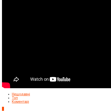
Нещодавні
Топ
Коментарі
1