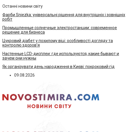
Останні новини світу
Фарби Sniezka: універсальні рішення для внутрішніх і зовнішніх
робіт
Промышленные солнечные электростанции: современное
решение для бизнеса
Цукровий діабет у похилому віці: особливості догляду та
контролю здоров’я
Настенные LCD-дисплеи: где используются, какие бывают и
зачем они нужны
Як організувати день народження в Києві: покроковий гід
09.08.2026