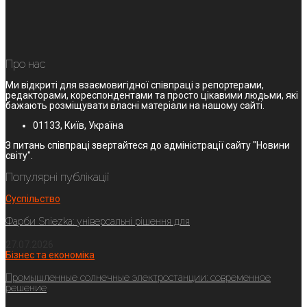
Про нас
Ми відкриті для взаємовигідної співпраці з репортерами,
редакторами, кореспондентами та просто цікавими людьми, які
бажають розміщувати власні матеріали на нашому сайті.
01133, Київ, Україна
З питань співпраці звертайтеся до адміністрації сайту "Новини
світу".
Популярні публікації
Суспільство
Фарби Sniezka: універсальні рішення для
27.07.2026
Бізнес та економіка
Промышленные солнечные электростанции: современное
решение