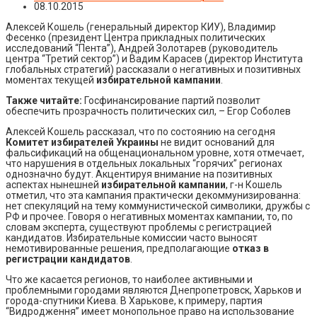
08.10.2015
Алексей Кошель (генеральный директор КИУ), Владимир
Фесенко (президент Центра прикладных политических
исследований “Пента”), Андрей Золотарев (руководитель
центра “Третий сектор”) и Вадим Карасев (директор Института
глобальных стратегий) рассказали о негативных и позитивных
моментах текущей
избирательной кампании
.
Также читайте:
Госфинансирование партий позволит
обеспечить прозрачность политических сил, – Егор Соболев
Алексей Кошель рассказал, что по состоянию на сегодня
Комитет избирателей Украины
не видит оснований для
фальсификаций на общенациональном уровне, хотя отмечает,
что нарушения в отдельных локальных “горячих” регионах
однозначно будут. Акцентируя внимание на позитивных
аспектах нынешней
избирательной кампании
, г-н Кошель
отметил, что эта кампания практически декоммунизированна:
нет спекуляций на тему коммунистической символики, дружбы с
РФ и прочее. Говоря о негативных моментах кампании, то, по
словам эксперта, существуют проблемы с регистрацией
кандидатов. Избирательные комиссии часто выносят
немотивированные решения, предполагающие
отказ в
регистрации кандидатов
.
Что же касается регионов, то наиболее активными и
проблемными городами являются Днепропетровск, Харьков и
города-спутники Киева. В Харькове, к примеру, партия
“Видродження” имеет монопольное право на использование