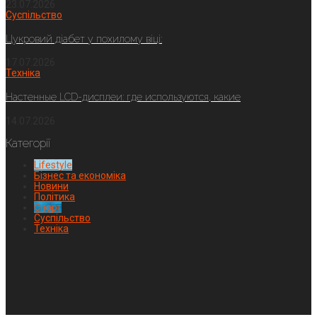
23.07.2026
Суспільство
Цукровий діабет у похилому віці:
17.07.2026
Техніка
Настенные LCD-дисплеи: где используются, какие
14.07.2026
Категорії
Lifestyle
Бізнес та економіка
Новини
Політика
Спорт
Суспільство
Техніка