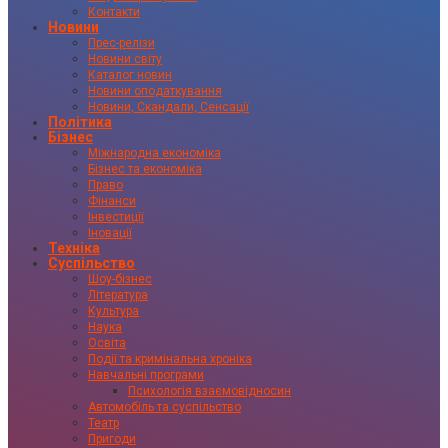
Контакти
Новини
Прес-релізи
Новини світу
Каталог новин
Новини оподаткування
Новини, Скандали, Сенсації
Політика
Бізнес
Міжнародна економіка
Бізнес та економіка
Право
Фінанси
Інвестиції
Іновації
Техніка
Суспільство
Шоу-бізнес
Література
Культура
Наука
Освіта
Події та кримінальна хроніка
Навчальні програми
Психологія взаємовідносин
Автомобіль та суспільство
Театр
Пригоди