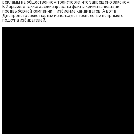
рекламы на общественном транспорте, что запрещено законом.
В Харькове также зафиксированы факты криминализации
предвыборной кампании – избиение кандидатов. А вот в
Днепропетровске партии используют технологии непрямого
подкупа избирателей.