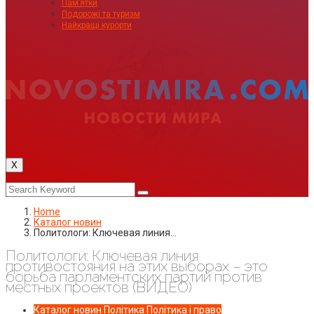
Пам’ятки
Подорожі та туризм
Найкращі курорти
X
Home
Каталог новин
Политологи: Ключевая линия…
Политологи: Ключевая линия
противостояния на этих выборах – это
борьба парламентских партий против
местных проектов (ВИДЕО)
Каталог новин
Політика
Політика і право