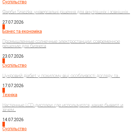
Суспільство
Фарби Sniezka: універсальні рішення для внутрішніх і зовнішніх...
27.07.2026
2
Бізнес та економіка
Промышленные солнечные электростанции: современное
решение для бизнеса
23.07.2026
3
Суспільство
Цукровий діабет у похилому віці: особливості догляду та...
17.07.2026
4
Техніка
Настенные LCD-дисплеи: где используются, какие бывают и
зачем...
14.07.2026
1
Суспільство