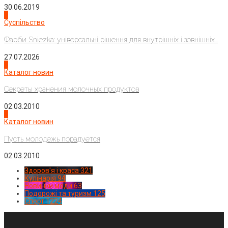
30.06.2019
2
Суспільство
Фарби Sniezka: універсальні рішення для внутрішніх і зовнішніх...
27.07.2026
3
Каталог новин
Секреты хранения молочных продуктов
02.03.2010
4
Каталог новин
Пусть молодежь порадуется
02.03.2010
Здоров'я і краса
321
Кулінарія
94
Новинки моди
63
Подорожі та туризм
125
Спорт
1224