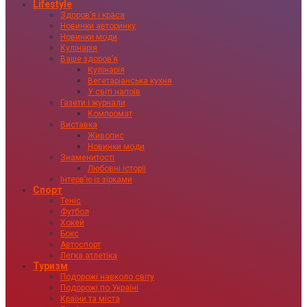
Lifestyle
Здоровʼя і краса
Новинки авторинку
Новинки моди
Кулінарія
Ваше здоровʼя
Кулінарія
Вегетаріанська кухня
У світі напоїв
Газети і журнали
Компромат
Виставка
Живопис
Новинки моди
Знаменитості
Любовні історії
Інтервʼю із зірками
Спорт
Теніс
Футбол
Хокей
Бокс
Автоспорт
Легка атлетіка
Туризм
Подорожі навколо світу
Подорожі по Україні
Країни та міста