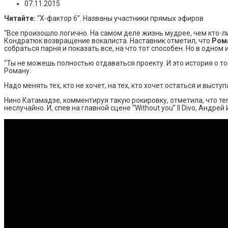
07.11.2015
Читайте:
“Х-фактор 6”. Названы участники прямых эфиров
“Все произошло логично. На самом деле жизнь мудрее, чем кто-л
Кондратюк возвращение вокалиста. Наставник отметил, что
Ром
собраться парня и показать все, на что тот способен. Но в одном 
“Ты не можешь полностью отдаваться проекту. И это история о то
Роману.
Надо менять тех, кто не хочет, на тех, кто хочет остаться и выступ
Нино Катамадзе, комментируя такую рокировку, отметила, что т
неслучайно. И, спев на главной сцене “Without you” Il Divo, Андрей