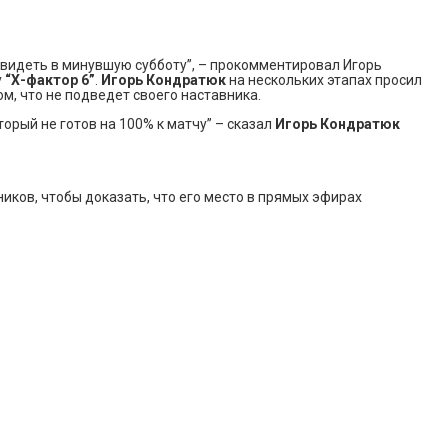
и видеть в минувшую субботу”, – прокомментировал Игорь
у
“Х-фактор 6”
.
Игорь Кондратюк
на нескольких этапах просил
том, что не подведет своего наставника.
торый не готов на 100% к матчу” – сказал
Игорь Кондратюк
иков, чтобы доказать, что его место в прямых эфирах