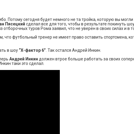
ибо. Потому сегодня будет немного не та тройка, которую вы могл
ан Пясецкий
сделал все для того, чтобы в результате покинуть шо
из отборочных туров Рома заявил, что не уверен в своих силах и в 
м, что футбольный тренер не имеет право оставить спортсмена, ко
ать в шоу
“Х-фактор 6”
. Так остался Андрей Инкин.
еперь
Андрей Инкин
должен втрое больше работать за своих соперн
 Инкин таки это сделал.