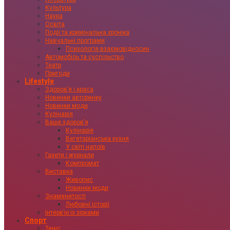
Культура
Наука
Освіта
Події та кримінальна хроніка
Навчальні програми
Психологія взаємовідносин
Автомобіль та суспільство
Театр
Пригоди
Lifestyle
Здоровʼя і краса
Новинки авторинку
Новинки моди
Кулінарія
Ваше здоровʼя
Кулінарія
Вегетаріанська кухня
У світі напоїв
Газети і журнали
Компромат
Виставка
Живопис
Новинки моди
Знаменитості
Любовні історії
Інтервʼю із зірками
Спорт
Теніс