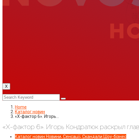
X
Home
Каталог новин
«Х-фактор 6». Игорь…
«Х-фактор 6». Игорь Кондратюк раскрыл гла
Каталог новин
Новини, Сенсації, Скандали
Шоу-бізнес