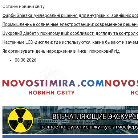
Останні новини світу
Фарби Sniezka: універсальні рішення для внутрішніх і зовнішніх ро
Промышленные солнечные электростанции: современное решени
Цукровий діабет у похилому віці: особливості догляду та контрол
Настенные LCD-дисплеи: где используются, какие бывают и заче
Як організувати день народження в Києві: покроковий гід
08.08.2026