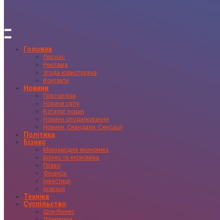
Головна
Про нас
Реклама
Угода користувача
Контакти
Новини
Прес-релізи
Новини світу
Каталог новин
Новини оподаткування
Новини, Скандали, Сенсації
Політика
Бізнес
Міжнародна економіка
Бізнес та економіка
Право
Фінанси
Інвестиції
Іновації
Техніка
Суспільство
Шоу-бізнес
Література