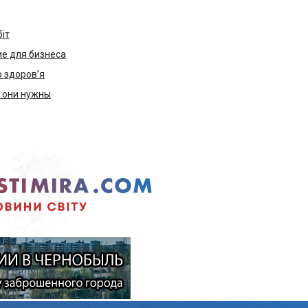
біт
е для бизнеса
ю здоров’я
м они нужны