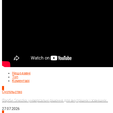
Нещодавні
Топ
Коментарі
1
Суспільство
Фарби Sniezka: універсальні рішення для внутрішніх і зовнішніх...
27.07.2026
2