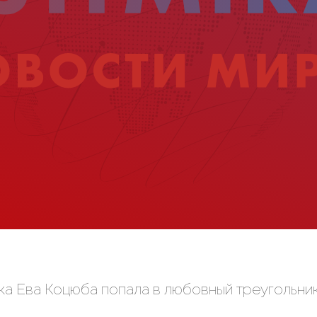
тка Ева Коцюба попала в любовный треугольни