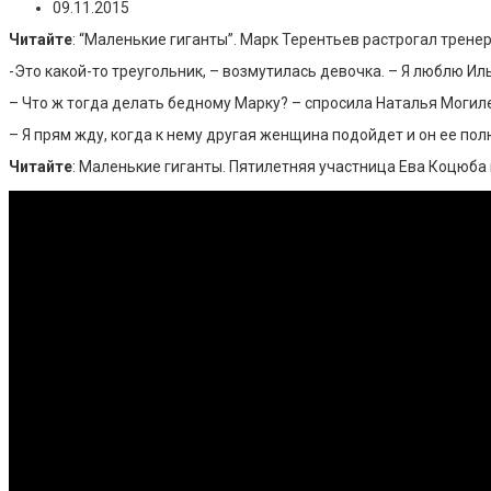
09.11.2015
Читайте
: “Маленькие гиганты”. Марк Терентьев растрогал трен
-Это какой-то треугольник, – возмутилась девочка. – Я люблю Ил
– Что ж тогда делать бедному Марку? – спросила Наталья Могил
– Я прям жду, когда к нему другая женщина подойдет и он ее пол
Читайте
: Маленькие гиганты. Пятилетняя участница Ева Коцюба