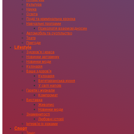
Культура
Наука
Освіта
Події та кримінальна хроніка
Навчальні програми
Психологія взаємовідносин
Автомобіль та суспільство
Театр
Пригоди
Lifestyle
Здоровʼя і краса
Новинки авторинку
Новинки моди
Кулінарія
Ваше здоровʼя
Кулінарія
Вегетаріанська кухня
У світі напоїв
Газети і журнали
Компромат
Виставка
Живопис
Новинки моди
Знаменитості
Любовні історії
Інтервʼю із зірками
Спорт
Теніс