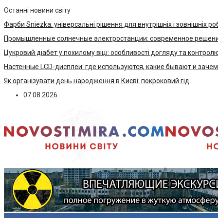
Останні новини світу
Фарби Sniezka: універсальні рішення для внутрішніх і зовнішніх ро
Промышленные солнечные электростанции: современное решени
Цукровий діабет у похилому віці: особливості догляду та контрол
Настенные LCD-дисплеи: где используются, какие бывают и заче
Як організувати день народження в Києві: покроковий гід
07.08.2026