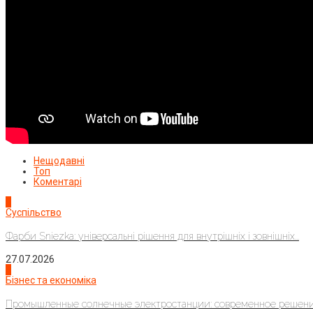
Нещодавні
Топ
Коментарі
1
Суспільство
Фарби Sniezka: універсальні рішення для внутрішніх і зовнішніх...
27.07.2026
2
Бізнес та економіка
Промышленные солнечные электростанции: современное решени