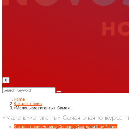
X
Home
Каталог новин
«Маленькие гиганты». Самая…
«Маленькие гиганты». Самая юная конкурсан
Каталог новин
Новини, Сенсації, Скандали
Шоу-бізнес