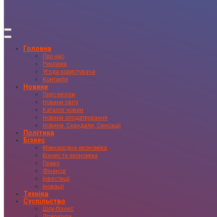
Головна
Про нас
Реклама
Угода користувача
Контакти
Новини
Прес-релізи
Новини світу
Каталог новин
Новини оподаткування
Новини, Скандали, Сенсації
Політика
Бізнес
Міжнародна економіка
Бізнес та економіка
Право
Фінанси
Інвестиції
Іновації
Техніка
Суспільство
Шоу-бізнес
Література