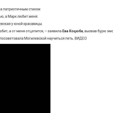
ера патриотичным стихом
ью, а Марк любит меня.
евская у юной красавицы.
юбит, а от меня отцепится, – заявила
Ева Коцюба
, вызвав бурю эмо
 посоветовала Могилевской научиться петь. ВИДЕО