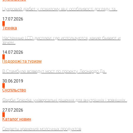
Цукровий діабет у похилому віці: особливості догляду та...
17.07.2026
4
Техніка
Настенные LCD-дисплеи: где используются, какие бывают и
зачем...
14.07.2026
1
Подорожі та туризм
В Стамбуле возведут мост по проекту Леонардо Да...
30.06.2019
2
Суспільство
Фарби Sniezka: універсальні рішення для внутрішніх і зовнішніх...
27.07.2026
3
Каталог новин
Секреты хранения молочных продуктов