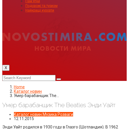
Пам’ятки
Подорожі та туризм
Найкращі курорти
X
Home
Каталог новин
Умер барабанщик The…
Умер барабанщик The Beatles Энди Уайт
Каталог новин
Музика
Розваги
12.11.2015
Энди Уайт родился в 1930 году в Глазго (Шотландия). В 1962