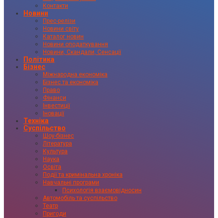
Контакти
Новини
Прес-релізи
Новини світу
Каталог новин
Новини оподаткування
Новини, Скандали, Сенсації
Політика
Бізнес
Міжнародна економіка
Бізнес та економіка
Право
Фінанси
Інвестиції
Іновації
Техніка
Суспільство
Шоу-бізнес
Література
Культура
Наука
Освіта
Події та кримінальна хроніка
Навчальні програми
Психологія взаємовідносин
Автомобіль та суспільство
Театр
Пригоди