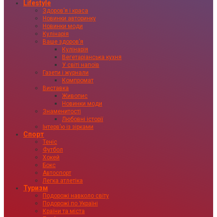
Lifestyle
Здоровʼя і краса
Новинки авторинку
Новинки моди
Кулінарія
Ваше здоровʼя
Кулінарія
Вегетаріанська кухня
У світі напоїв
Газети і журнали
Компромат
Виставка
Живопис
Новинки моди
Знаменитості
Любовні історії
Інтервʼю із зірками
Спорт
Теніс
Футбол
Хокей
Бокс
Автоспорт
Легка атлетіка
Туризм
Подорожі навколо світу
Подорожі по Україні
Країни та міста