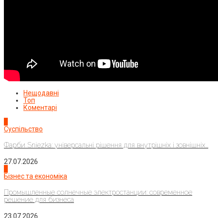
Нещодавні
Топ
Коментарі
1
Суспільство
Фарби Sniezka: універсальні рішення для внутрішніх і зовнішніх...
27.07.2026
2
Бізнес та економіка
Промышленные солнечные электростанции: современное
решение для бизнеса
23.07.2026