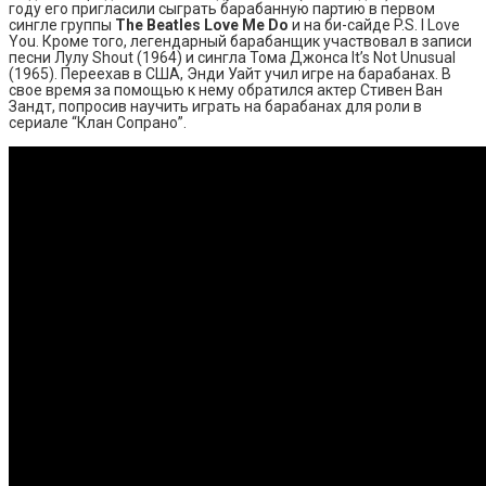
году его пригласили сыграть барабанную партию в первом
сингле группы
The Beatles Love Me Do
и на би-сайде P.S. I Love
You. Кроме того, легендарный барабанщик участвовал в записи
песни Лулу Shout (1964) и сингла Тома Джонса It’s Not Unusual
(1965). Переехав в США, Энди Уайт учил игре на барабанах. В
свое время за помощью к нему обратился актер Стивен Ван
Зандт, попросив научить играть на барабанах для роли в
сериале “Клан Сопрано”.