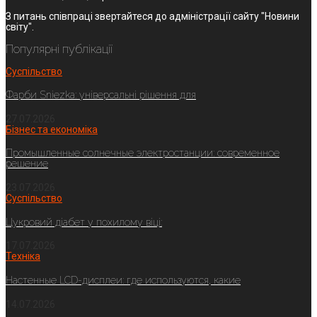
З питань співпраці звертайтеся до адміністрації сайту "Новини
світу".
Популярні публікації
Суспільство
Фарби Sniezka: універсальні рішення для
27.07.2026
Бізнес та економіка
Промышленные солнечные электростанции: современное
решение
23.07.2026
Суспільство
Цукровий діабет у похилому віці:
17.07.2026
Техніка
Настенные LCD-дисплеи: где используются, какие
14.07.2026