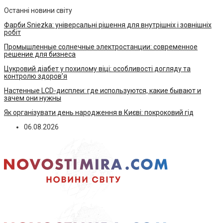
Останні новини світу
Фарби Sniezka: універсальні рішення для внутрішніх і зовнішніх
робіт
Промышленные солнечные электростанции: современное
решение для бизнеса
Цукровий діабет у похилому віці: особливості догляду та
контролю здоров’я
Настенные LCD-дисплеи: где используются, какие бывают и
зачем они нужны
Як організувати день народження в Києві: покроковий гід
06.08.2026