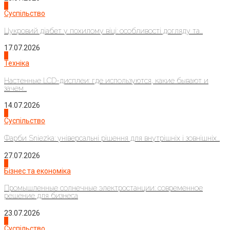
3
Суспільство
Цукровий діабет у похилому віці: особливості догляду та...
17.07.2026
4
Техніка
Настенные LCD-дисплеи: где используются, какие бывают и
зачем...
14.07.2026
1
Суспільство
Фарби Sniezka: універсальні рішення для внутрішніх і зовнішніх...
27.07.2026
2
Бізнес та економіка
Промышленные солнечные электростанции: современное
решение для бизнеса
23.07.2026
3
Суспільство