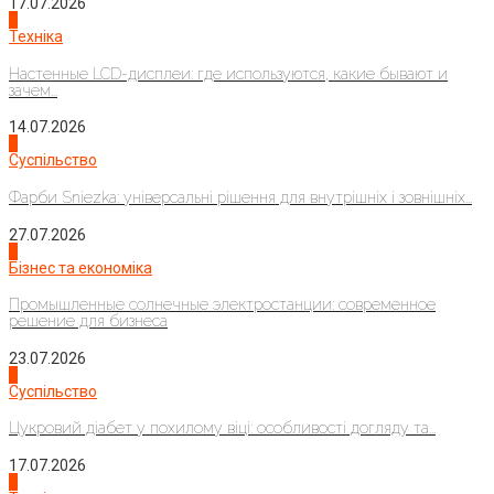
17.07.2026
4
Техніка
Настенные LCD-дисплеи: где используются, какие бывают и
зачем...
14.07.2026
1
Суспільство
Фарби Sniezka: універсальні рішення для внутрішніх і зовнішніх...
27.07.2026
2
Бізнес та економіка
Промышленные солнечные электростанции: современное
решение для бизнеса
23.07.2026
3
Суспільство
Цукровий діабет у похилому віці: особливості догляду та...
17.07.2026
4