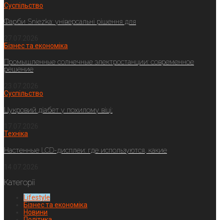
Суспільство
Фарби Sniezka: універсальні рішення для
27.07.2026
Бізнес та економіка
Промышленные солнечные электростанции: современное
решение
23.07.2026
Суспільство
Цукровий діабет у похилому віці:
17.07.2026
Техніка
Настенные LCD-дисплеи: где используются, какие
14.07.2026
Категорії
Lifestyle
Бізнес та економіка
Новини
Політика