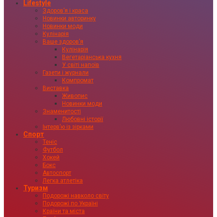
Lifestyle
Здоровʼя і краса
Новинки авторинку
Новинки моди
Кулінарія
Ваше здоровʼя
Кулінарія
Вегетаріанська кухня
У світі напоїв
Газети і журнали
Компромат
Виставка
Живопис
Новинки моди
Знаменитості
Любовні історії
Інтервʼю із зірками
Спорт
Теніс
Футбол
Хокей
Бокс
Автоспорт
Легка атлетіка
Туризм
Подорожі навколо світу
Подорожі по Україні
Країни та міста