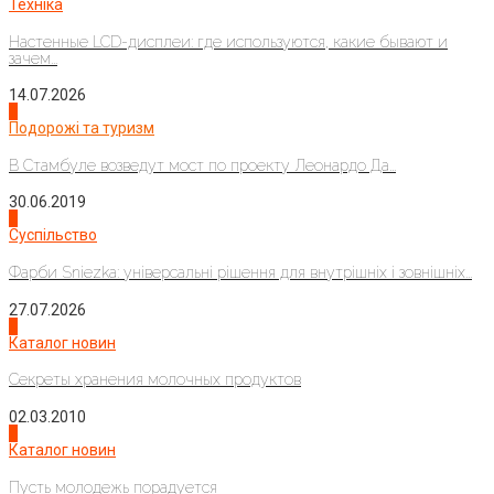
Техніка
Настенные LCD-дисплеи: где используются, какие бывают и
зачем...
14.07.2026
1
Подорожі та туризм
В Стамбуле возведут мост по проекту Леонардо Да...
30.06.2019
2
Суспільство
Фарби Sniezka: універсальні рішення для внутрішніх і зовнішніх...
27.07.2026
3
Каталог новин
Секреты хранения молочных продуктов
02.03.2010
4
Каталог новин
Пусть молодежь порадуется