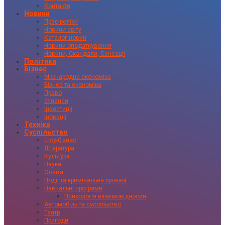
Контакти
Новини
Прес-релізи
Новини світу
Каталог новин
Новини оподаткування
Новини, Скандали, Сенсації
Політика
Бізнес
Міжнародна економіка
Бізнес та економіка
Право
Фінанси
Інвестиції
Іновації
Техніка
Суспільство
Шоу-бізнес
Література
Культура
Наука
Освіта
Події та кримінальна хроніка
Навчальні програми
Психологія взаємовідносин
Автомобіль та суспільство
Театр
Пригоди