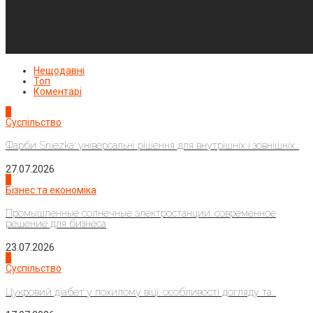
Нещодавні
Топ
Коментарі
1
Суспільство
Фарби Sniezka: універсальні рішення для внутрішніх і зовнішніх...
27.07.2026
2
Бізнес та економіка
Промышленные солнечные электростанции: современное
решение для бизнеса
23.07.2026
3
Суспільство
Цукровий діабет у похилому віці: особливості догляду та...