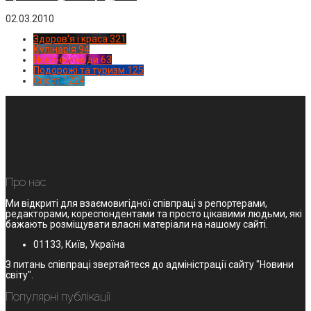
02.03.2010
Здоров'я і краса
321
Кулінарія
94
Новинки моди
63
Подорожі та туризм
125
Спорт
1224
Про нас
Ми відкриті для взаємовигідної співпраці з репортерами,
редакторами, кореспондентами та просто цікавими людьми, які
бажають розміщувати власні матеріали на нашому сайті.
01133, Київ, Україна
З питань співпраці звертайтеся до адміністрації сайту "Новини
світу".
Популярні публікації