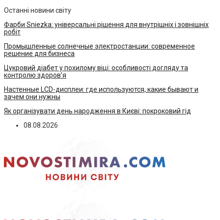
Останні новини світу
Фарби Sniezka: універсальні рішення для внутрішніх і зовнішніх
робіт
Промышленные солнечные электростанции: современное
решение для бизнеса
Цукровий діабет у похилому віці: особливості догляду та
контролю здоров’я
Настенные LCD-дисплеи: где используются, какие бывают и
зачем они нужны
Як організувати день народження в Києві: покроковий гід
08.08.2026