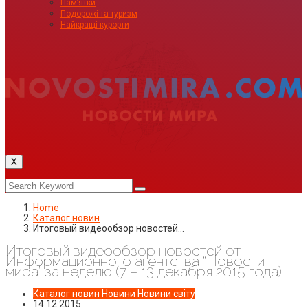
Пам’ятки
Подорожі та туризм
Найкращі курорти
X
Home
Каталог новин
Итоговый видеообзор новостей…
Итоговый видеообзор новостей от
Информационного агентства “Новости
мира” за неделю (7 – 13 декабря 2015 года)
Каталог новин
Новини
Новини світу
14.12.2015